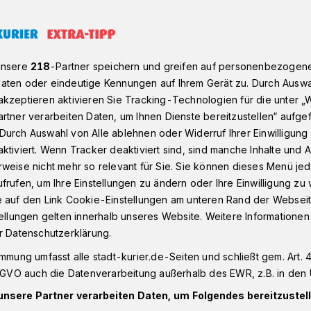
r in Neusser Parks
unsere
218
-Partner speichern und greifen auf personenbezogen
aten oder eindeutige Kennungen auf Ihrem Gerät zu. Durch Auswa
kzeptieren aktivieren Sie Tracking-Technologien für die unter „
gerettet werden
rtner verarbeiten Daten, um Ihnen Dienste bereitzustellen“ aufge
tköder in Neusser
Durch Auswahl von Alle ablehnen oder Widerruf Ihrer Einwilligun
ktiviert. Wenn Tracker deaktiviert sind, sind manche Inhalte und
weise nicht mehr so relevant für Sie. Sie können dieses Menü jed
frufen, um Ihre Einstellungen zu ändern oder Ihre Einwilligung zu 
e auf den Link Cookie-Einstellungen am unteren Rand der Webseit
tellungen gelten innerhalb unseres Website. Weitere Informationen
Stadtgebiet Neuss mehrere
r Datenschutzerklärung.
ziell im Internet bei Gitftköderwarnungen
immung umfasst alle stadt-kurier.de-Seiten und schließt gem. Art. 4
treffen das Jahnstadion und das Umfeld
DSGVO auch die Datenverarbeitung außerhalb des EWR, z.B. in den 
 unbestätigte Warnungen gibt es im
unsere Partner verarbeiten Daten, um Folgendes bereitzustell
engartens.