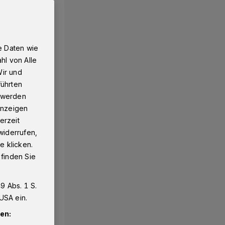
e Daten wie
hl von Alle
Wir und
führten
g werden
 Anzeigen
erzeit
widerrufen,
e klicken.
 finden Sie
9 Abs. 1 S.
USA ein.
en: