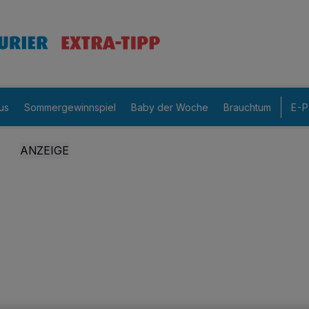
us
Sommergewinnspiel
Baby der Woche
Brauchtum
E-P