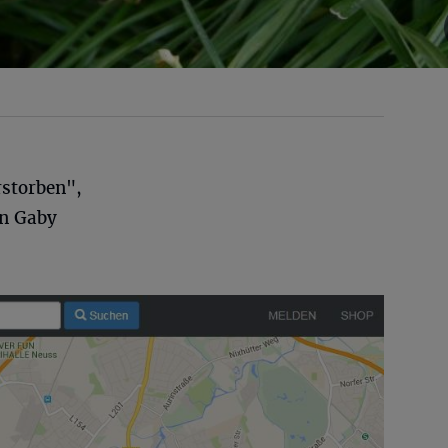
rstorben",
in Gaby