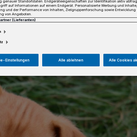
 genauer Standortdaten. Endgeräteeigenschaften zur Identifikation aktiv abfra
griff auf Informationen auf einem Endgerät. Personalisierte Werbung und Inhalt
ung und der Performance von Inhalten, Zielgruppenforschung sowie Entwicklung
ng von Angeboten.
Partner (Lieferanten)
Lesezeit
m
tz
e-Einstellungen
Alle ablehnen
Alle Cookies a