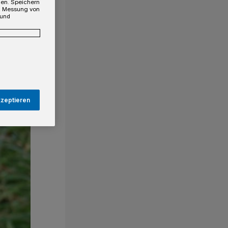
gen. Speichern
e, Messung von
 und
kzeptieren