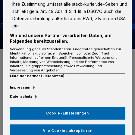
Ihre Zustimmung umfasst alle stadt-kurier.de-Seiten und
schließt gem. Art. 49 Abs. 1 S. 1 lit. a DSGVO auch die
Datenverarbeitung außerhalb des EWR, z.B. in den USA
ein.
Wir und unsere Partner verarbeiten Daten, um
Folgendes bereitzustellen:
Verwendung genauer Standortdaten. Endgeräteeigenschaften zur
Identifikation aktiv abfragen. Speichern von oder Zugriff auf
Foto: SK
Informationen auf einem Endgerät. Personalisierte Werbung und
Inhalte, Messung von Werbeleistung und der Performance von
Inhalten, Zielgruppenforschung sowie Entwicklung und
Verbesserung von Angeboten.
Liste der Partner (Lieferanten)
Impressum
Zeugen hatten neben dem Rauch auch zwei
Datenschutz
Jugendliche und einen jungen Mann
beobachtet, die sich nach einem Knallgeräusch
Cookie-Einstellungen
aus dem Bereich der Lagerhalle entfernten.
Die beschriebenen Jungen sind etwa 13 bis 14
Alle Cookies akzeptieren