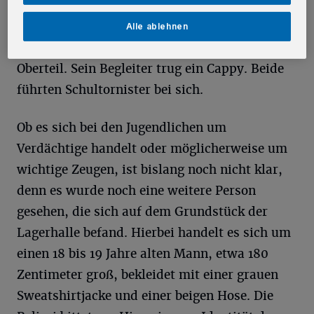
Jahre alt. Einer von ihnen hatte eine dunkle
Hautfarbe, schwarze Haare (Undercut,
Alle ablehnen
Locken) und war bekleidet mit einem roten
Oberteil. Sein Begleiter trug ein Cappy. Beide
führten Schultornister bei sich.
Ob es sich bei den Jugendlichen um
Verdächtige handelt oder möglicherweise um
wichtige Zeugen, ist bislang noch nicht klar,
denn es wurde noch eine weitere Person
gesehen, die sich auf dem Grundstück der
Lagerhalle befand. Hierbei handelt es sich um
einen 18 bis 19 Jahre alten Mann, etwa 180
Zentimeter groß, bekleidet mit einer grauen
Sweatshirtjacke und einer beigen Hose. Die