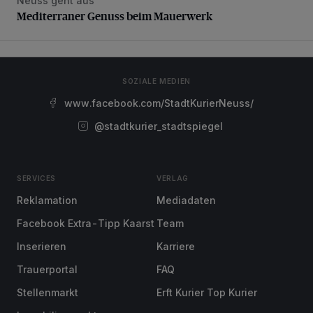
Neuss geht aus
Mediterraner Genuss beim Mauerwerk
Mediterraner Genuss beim Mauerwerk
SOZIALE MEDIEN
www.facebook.com/StadtKurierNeuss/
@stadtkurier_stadtspiegel
SERVICES
VERLAG
Reklamation
Mediadaten
Facebook Extra-Tipp Kaarst
Team
Inserieren
Karriere
Trauerportal
FAQ
Stellenmarkt
Erft Kurier Top Kurier