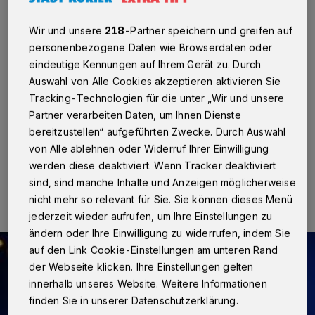
Rosellen
·
Eine starke Rauchentwicklung "Am
Wir und unsere
218
-Partner speichern und greifen auf
Henselsgraben" rief am Montagmittag, 13. Juni, Polizei
personenbezogene Daten wie Browserdaten oder
und Feuerwehr auf den Plan. In einer leerstehenden
eindeutige Kennungen auf Ihrem Gerät zu. Durch
Lagerhalle stand ein Roller in Flammen. Anhand der
Auswahl von Alle Cookies akzeptieren aktivieren Sie
Kennzeichen stellte die Polizei fest, dass das Kraftrad
am Freitag, 10. Juni, an der Straße "Am alten Bach"
Tracking-Technologien für die unter „Wir und unsere
entwendet worden war.
Partner verarbeiten Daten, um Ihnen Dienste
bereitzustellen“ aufgeführten Zwecke. Durch Auswahl
von Alle ablehnen oder Widerruf Ihrer Einwilligung
werden diese deaktiviert. Wenn Tracker deaktiviert
14.06.2016 , 14:27 Uhr
Eine Minute Lesezeit
sind, sind manche Inhalte und Anzeigen möglicherweise
nicht mehr so relevant für Sie. Sie können dieses Menü
jederzeit wieder aufrufen, um Ihre Einstellungen zu
ändern oder Ihre Einwilligung zu widerrufen, indem Sie
auf den Link Cookie-Einstellungen am unteren Rand
der Webseite klicken. Ihre Einstellungen gelten
innerhalb unseres Website. Weitere Informationen
finden Sie in unserer Datenschutzerklärung.