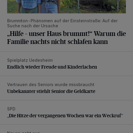
Brummton-Phänomen auf der Einsteinstraße: Auf der
Suche nach der Ursache
„Hilfe – unser Haus brummt!“ Warum die
Familie nachts nicht schlafen kann
Spielplatz Uedesheim
Endlich wieder Freude und Kinderlachen
Endlich wieder Freude und Kinderlachen
Vertrauen des Seniors wurde missbraucht
Unbekannter stiehlt Senior die Geldkarte
Unbekannter stiehlt Senior die Geldkarte
SPD
„Die Hitze der vergangenen Wochen war ein Weckruf“
„Die Hitze der vergangenen Wochen war ein Weckruf“