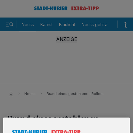
Neuss
Kaarst
Blaulicht
Neuss geht aus
Sommer
Neuss
Brand eines gestohlenen Rollers
Brand eines gestohlenen
Rollers