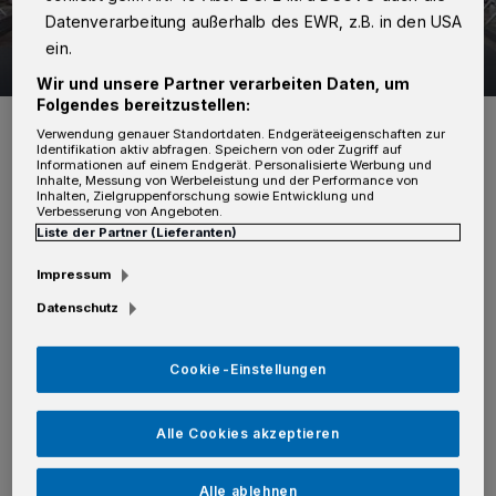
Datenverarbeitung außerhalb des EWR, z.B. in den USA
ein.
141 Bilder
Kaarster Parade
Wir und unsere Partner verarbeiten Daten, um
Folgendes bereitzustellen:
141 Bilder
Verwendung genauer Standortdaten. Endgeräteeigenschaften zur
Identifikation aktiv abfragen. Speichern von oder Zugriff auf
Informationen auf einem Endgerät. Personalisierte Werbung und
Inhalte, Messung von Werbeleistung und der Performance von
Inhalten, Zielgruppenforschung sowie Entwicklung und
Verbesserung von Angeboten.
Von Thomas Broich
Liste der Partner (Lieferanten)
U
Impressum
nter der humorigen Moderation von
Datenschutz
Konny Wilms nahm das Königspaar im
Schatten des Rathauses Ehrungen und
Cookie-Einstellungen
Geschenke entgegen. Eine umfangreiche
Bildergalerie des Tages gibt es im Internet
Alle Cookies akzeptieren
unter
Alle ablehnen