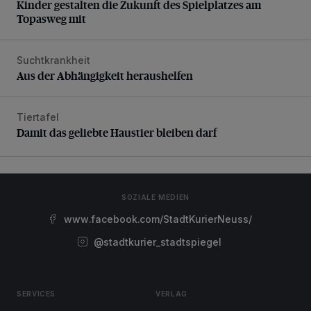
Kinder gestalten die Zukunft des Spielplatzes am
Topasweg mit
Suchtkrankheit
Aus der Abhängigkeit heraushelfen
Aus der Abhängigkeit heraushelfen
Tiertafel
Damit das geliebte Haustier bleiben darf
Damit das geliebte Haustier bleiben darf
SOZIALE MEDIEN
www.facebook.com/StadtKurierNeuss/
@stadtkurier_stadtspiegel
SERVICES
VERLAG