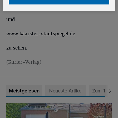
www.stadt-kurier.de
und
www.kaarster-stadtspiegel.de
zu sehen.
(Kurier-Verlag)
Meistgelesen
Neueste Artikel
Zum Thema
„Hilfe – unser Haus brummt!“ Warum die Familie nachts nic