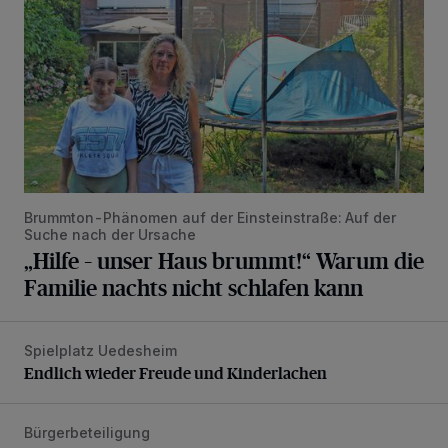
Brummton-Phänomen auf der Einsteinstraße: Auf der
Suche nach der Ursache
„Hilfe – unser Haus brummt!“ Warum die
Familie nachts nicht schlafen kann
Spielplatz Uedesheim
Endlich wieder Freude und Kinderlachen
Endlich wieder Freude und Kinderlachen
Bürgerbeteiligung
Kinder gestalten die Zukunft des Spielplatzes am Topasweg