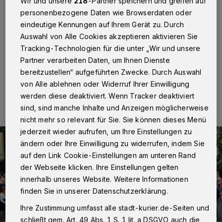
Kaarst
·
Mit dem Wetter hatten die Kaarster Schützen
Wir und unsere
218
-Partner speichern und greifen auf
und ihre Gäste am vergangenen Wochenende so richtig
personenbezogene Daten wie Browserdaten oder
Glück. Nicht zu heiß und nicht zu kalt präsentierte sich
eindeutige Kennungen auf Ihrem Gerät zu. Durch
der wohl wichtigste Tag des Schützenkönigspaares
Auswahl von Alle Cookies akzeptieren aktivieren Sie
Dirk und Lucia Andreas.
Tracking-Technologien für die unter „Wir und unsere
Partner verarbeiten Daten, um Ihnen Dienste
bereitzustellen“ aufgeführten Zwecke. Durch Auswahl
12.06.2018 , 13:42 Uhr
Eine Minute Lesezeit
von Alle ablehnen oder Widerruf Ihrer Einwilligung
werden diese deaktiviert. Wenn Tracker deaktiviert
sind, sind manche Inhalte und Anzeigen möglicherweise
nicht mehr so relevant für Sie. Sie können dieses Menü
jederzeit wieder aufrufen, um Ihre Einstellungen zu
ändern oder Ihre Einwilligung zu widerrufen, indem Sie
auf den Link Cookie-Einstellungen am unteren Rand
der Webseite klicken. Ihre Einstellungen gelten
innerhalb unseres Website. Weitere Informationen
finden Sie in unserer Datenschutzerklärung.
Ihre Zustimmung umfasst alle stadt-kurier.de-Seiten und
schließt gem. Art. 49 Abs. 1 S. 1 lit. a DSGVO auch die