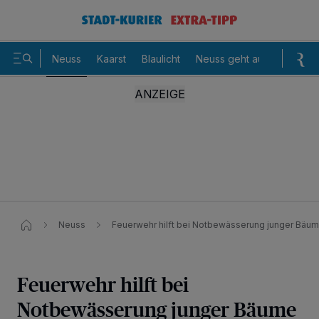
Neuss
Kaarst
Blaulicht
Neuss geht aus
Sommer
Neuss
Feuerwehr hilft bei Notbewässerung junger Bäu
Feuerwehr hilft bei
Notbewässerung junger Bäume