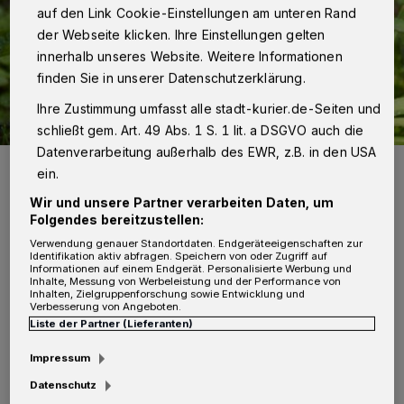
auf den Link Cookie-Einstellungen am unteren Rand
der Webseite klicken. Ihre Einstellungen gelten
innerhalb unseres Website. Weitere Informationen
finden Sie in unserer Datenschutzerklärung.
Ihre Zustimmung umfasst alle stadt-kurier.de-Seiten und
schließt gem. Art. 49 Abs. 1 S. 1 lit. a DSGVO auch die
Datenverarbeitung außerhalb des EWR, z.B. in den USA
Die Stadt bittet die Bevölkerung weiterhin um Mithilfe bei der
ein.
Bewässerung von Bäumen.
Foto: Pixabay
Wir und unsere Partner verarbeiten Daten, um
Folgendes bereitzustellen:
Verwendung genauer Standortdaten. Endgeräteeigenschaften zur
Identifikation aktiv abfragen. Speichern von oder Zugriff auf
Informationen auf einem Endgerät. Personalisierte Werbung und
Inhalte, Messung von Werbeleistung und der Performance von
Inhalten, Zielgruppenforschung sowie Entwicklung und
A
Verbesserung von Angeboten.
uch Bäume schaffen es kaum noch mit
Liste der Partner (Lieferanten)
ihren Wurzeln in Tiefen mit Wasser
Impressum
vorzudringen. Besonders junge Bäume, die im
Datenschutz
letzten Herbst und Winter gepflanzt wurden,