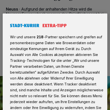
Neuss
·
Aufgrund der anhaltenden Hitze wird die
Neusser Feuerwehr ab morgen das Grünflächenamt bei
der Bewässerung der städtischen Bäume unterstützen.
Wegen des ausbleibenden Regens sind nicht nur viele
Grünflächen braun geworden und Pflanzen
vertrocknet.
Wir und unsere
218
-Partner speichern und greifen auf
personenbezogene Daten wie Browserdaten oder
eindeutige Kennungen auf Ihrem Gerät zu. Durch
25.07.2018 , 09:09 Uhr
Eine Minute Lesezeit
Auswahl von Alle Cookies akzeptieren aktivieren Sie
Tracking-Technologien für die unter „Wir und unsere
Partner verarbeiten Daten, um Ihnen Dienste
bereitzustellen“ aufgeführten Zwecke. Durch Auswahl
von Alle ablehnen oder Widerruf Ihrer Einwilligung
werden diese deaktiviert. Wenn Tracker deaktiviert
sind, sind manche Inhalte und Anzeigen möglicherweise
nicht mehr so relevant für Sie. Sie können dieses Menü
jederzeit wieder aufrufen, um Ihre Einstellungen zu
ändern oder Ihre Einwilligung zu widerrufen, indem Sie