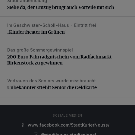
Stadtranderholung
Siehe da, der Umzug bringt auch Vorteile mit sich
Siehe da, der Umzug bringt auch Vorteile mit sich
Im Geschwister-Scholl-Haus - Eintritt frei
„Kindertheater im Grünen“
„Kindertheater im Grünen“
Das große Sommergewinnspiel
200-Euro-Fahrradgutschein vom Radfachmarkt Birkenst
200-Euro-Fahrradgutschein vom Radfachmarkt
Birkenstock zu gewinnen
Vertrauen des Seniors wurde missbraucht
Unbekannter stiehlt Senior die Geldkarte
Unbekannter stiehlt Senior die Geldkarte
SOZIALE MEDIEN
www.facebook.com/StadtKurierNeuss/
@stadtkurier_stadtspiegel