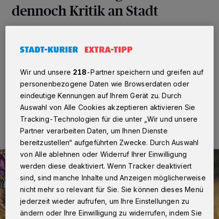
dennoch Kritik an Stadt
Neuss
·
Die plötzlichen Übernachtungsverbote in Kitas
haben landesweit für Aufruhr gesorgt. Jetzt soll das
Problem der Vergangenheit angehören. Kritische
Stimmen seitens der Neusser Träger gibt es dennoch.
Wir und unsere
218
-Partner speichern und greifen auf
personenbezogene Daten wie Browserdaten oder
eindeutige Kennungen auf Ihrem Gerät zu. Durch
20.07.2018 , 09:31 Uhr
Eine Minute Lesezeit
Auswahl von Alle Cookies akzeptieren aktivieren Sie
Tracking-Technologien für die unter „Wir und unsere
Partner verarbeiten Daten, um Ihnen Dienste
bereitzustellen“ aufgeführten Zwecke. Durch Auswahl
von Alle ablehnen oder Widerruf Ihrer Einwilligung
werden diese deaktiviert. Wenn Tracker deaktiviert
sind, sind manche Inhalte und Anzeigen möglicherweise
nicht mehr so relevant für Sie. Sie können dieses Menü
jederzeit wieder aufrufen, um Ihre Einstellungen zu
ändern oder Ihre Einwilligung zu widerrufen, indem Sie