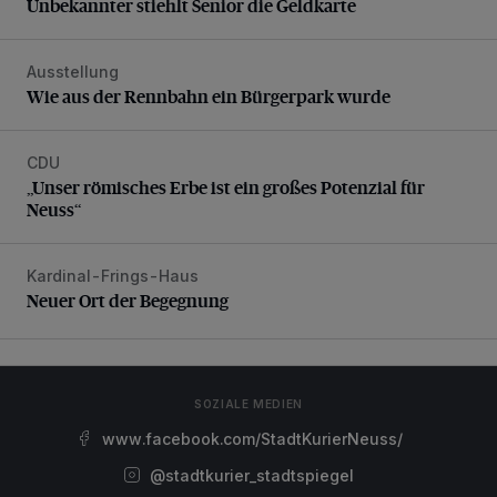
Unbekannter stiehlt Senior die Geldkarte
Ausstellung
Wie aus der Rennbahn ein Bürgerpark wurde
Wie aus der Rennbahn ein Bürgerpark wurde
CDU
„Unser römisches Erbe ist ein großes Potenzial für Neuss“
„Unser römisches Erbe ist ein großes Potenzial für
Neuss“
Kardinal-Frings-Haus
Neuer Ort der Begegnung
Neuer Ort der Begegnung
SOZIALE MEDIEN
www.facebook.com/StadtKurierNeuss/
@stadtkurier_stadtspiegel