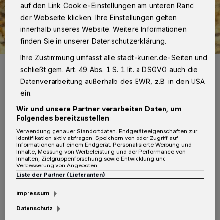
auf den Link Cookie-Einstellungen am unteren Rand
der Webseite klicken. Ihre Einstellungen gelten
innerhalb unseres Website. Weitere Informationen
finden Sie in unserer Datenschutzerklärung.
Ihre Zustimmung umfasst alle stadt-kurier.de-Seiten und
schließt gem. Art. 49 Abs. 1 S. 1 lit. a DSGVO auch die
Datenverarbeitung außerhalb des EWR, z.B. in den USA
ein.
Wir und unsere Partner verarbeiten Daten, um
Von Violetta Fehse
Folgendes bereitzustellen:
D
Verwendung genauer Standortdaten. Endgeräteeigenschaften zur
Identifikation aktiv abfragen. Speichern von oder Zugriff auf
ie Verwaltung hätte bei den
Informationen auf einem Endgerät. Personalisierte Werbung und
Inhalte, Messung von Werbeleistung und der Performance von
Genehmigungen besser kooperieren
Inhalten, Zielgruppenforschung sowie Entwicklung und
Verbesserung von Angeboten.
können. Vorwürfe, die die Stadt nicht gelten
Liste der Partner (Lieferanten)
lassen will.
Impressum
Datenschutz
Die gute Nachricht vorneweg. Im kommenden