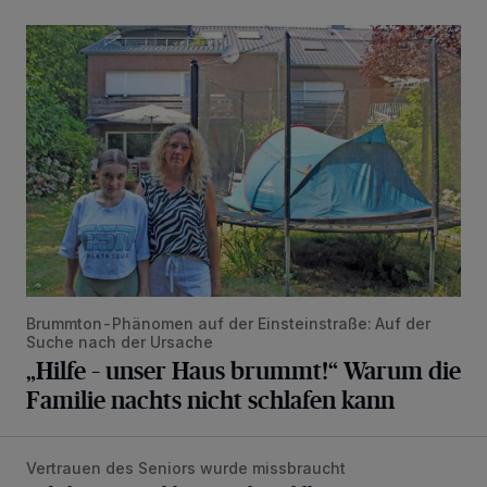
„Hilfe – unser Haus brummt!“ Warum die Familie nachts nic
Brummton-Phänomen auf der Einsteinstraße: Auf der
Suche nach der Ursache
„Hilfe – unser Haus brummt!“ Warum die
Familie nachts nicht schlafen kann
Vertrauen des Seniors wurde missbraucht
Unbekannter stiehlt Senior die Geldkarte