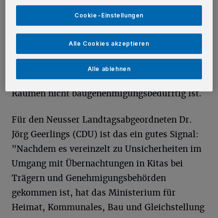
Jahr können die beliebten
Cookie-Einstellungen
Übernachtungspartys zum Ende der Kitazeit
wie gewohnt stattfinden. Die NRW-Koalition
Alle Cookies akzeptieren
passte die Landesbauordnung an und stellt
damit klar, dass zu Übernachtungszwecken
Alle ablehnen
die begrenzte Änderung der Nutzung von
Räumen nicht baugenehmigungsbedürftig ist.
Für den Neusser Landtagsabgeordneten Dr.
Jörg Geerlings (CDU) ist das ein gutes Signal:
"Nachdem es vereinzelt zu Unsicherheiten im
Umgang mit Übernachtungen in Kitas bei
Trägern und Genehmigungsbehörden
gekommen ist, hat das Ministerium für
Heimat, Kommunales, Bau und Gleichstellung