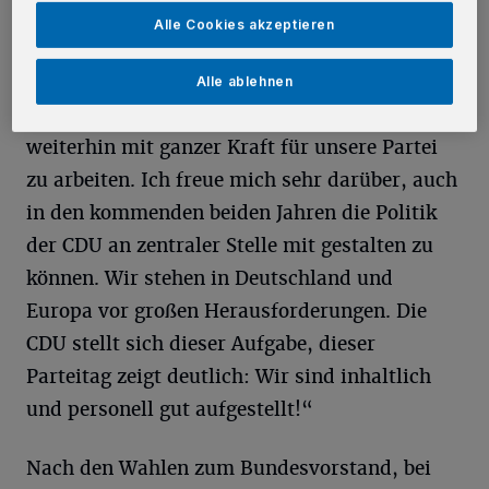
von 2009 bis 2013 war er Generalsekretär der
Alle Cookies akzeptieren
CDU Deutschlands: „Ich bin sehr dankbar über
das große Vertrauen der Delegierten über so
Alle ablehnen
viele Jahre und betrachte es als Verpflichtung,
weiterhin mit ganzer Kraft für unsere Partei
zu arbeiten. Ich freue mich sehr darüber, auch
in den kommenden beiden Jahren die Politik
der CDU an zentraler Stelle mit gestalten zu
können. Wir stehen in Deutschland und
Europa vor großen Herausforderungen. Die
CDU stellt sich dieser Aufgabe, dieser
Parteitag zeigt deutlich: Wir sind inhaltlich
und personell gut aufgestellt!“
Nach den Wahlen zum Bundesvorstand, bei