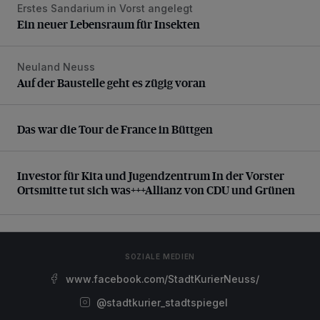
Erstes Sandarium in Vorst angelegt
Ein neuer Lebensraum für Insekten
Ein neuer Lebensraum für Insekten
Neuland Neuss
Auf der Baustelle geht es zügig voran
Auf der Baustelle geht es zügig voran
Das war die Tour de France in Büttgen
Das war die Tour de France in Büttgen
Investor für Kita und Jugendzentrum In der Vorster Ortsm
Investor für Kita und Jugendzentrum In der Vorster
Ortsmitte tut sich was+++Allianz von CDU und Grünen
SOZIALE MEDIEN
www.facebook.com/StadtKurierNeuss/
@stadtkurier_stadtspiegel