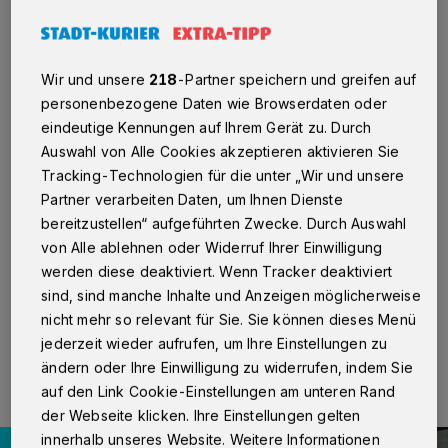
Bundesvorstand gewählt
Neuss
·
Hermann Gröhe gehört auch weiterhin dem
Bundesvorstand der CDU Deutschlands an. Kreis-
Wir und unsere
218
-Partner speichern und greifen auf
Vorsitzender Ansgar Heveling (MdB) gratuliert: „Ich
personenbezogene Daten wie Browserdaten oder
freue mich sehr, dass Hermann Gröhe mit einem sehr
eindeutige Kennungen auf Ihrem Gerät zu. Durch
guten Ergebnis erneut in das Spitzengremium der Partei
Auswahl von Alle Cookies akzeptieren aktivieren Sie
gewählt wurde. Mit seiner großen Erfahrung ist
Hermann Gröhe eine starke Stimme für Nordrhein-
Tracking-Technologien für die unter „Wir und unsere
Westfalen und für den Rhein-Kreis. Der Parteitag
Partner verarbeiten Daten, um Ihnen Dienste
sendet ein Signal der Stärke und Geschlossenheit. Die
bereitzustellen“ aufgeführten Zwecke. Durch Auswahl
CDU ist bereit, wieder Verantwortung für das Land zu
von Alle ablehnen oder Widerruf Ihrer Einwilligung
übernehmen.“
werden diese deaktiviert. Wenn Tracker deaktiviert
sind, sind manche Inhalte und Anzeigen möglicherweise
nicht mehr so relevant für Sie. Sie können dieses Menü
07.05.2024 , 12:15 Uhr
Eine Minute Lesezeit
jederzeit wieder aufrufen, um Ihre Einstellungen zu
ändern oder Ihre Einwilligung zu widerrufen, indem Sie
auf den Link Cookie-Einstellungen am unteren Rand
der Webseite klicken. Ihre Einstellungen gelten
innerhalb unseres Website. Weitere Informationen