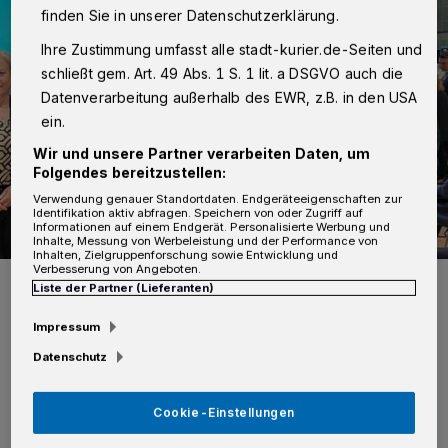
finden Sie in unserer Datenschutzerklärung.
Ihre Zustimmung umfasst alle stadt-kurier.de-Seiten und
schließt gem. Art. 49 Abs. 1 S. 1 lit. a DSGVO auch die
Datenverarbeitung außerhalb des EWR, z.B. in den USA
ein.
Wir und unsere Partner verarbeiten Daten, um
Folgendes bereitzustellen:
Verwendung genauer Standortdaten. Endgeräteeigenschaften zur
Identifikation aktiv abfragen. Speichern von oder Zugriff auf
Informationen auf einem Endgerät. Personalisierte Werbung und
Inhalte, Messung von Werbeleistung und der Performance von
Inhalten, Zielgruppenforschung sowie Entwicklung und
Verbesserung von Angeboten.
Foto: CDU.
Liste der Partner (Lieferanten)
Impressum
Datenschutz
B
ereits seit 2014 ist Hermann Gröhe
Cookie-Einstellungen
(MdB) Mitglied des Bundesvorstands;