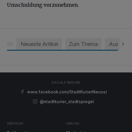
Umschuldung vorzunehmen.
Neueste Artikel
Zum Thema
Aus dem 
SOZIALE MEDIEN
www.facebook.com/StadtKurierNeuss/
@stadtkurier_stadtspiegel
SERVICES
VERLAG