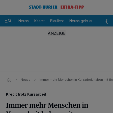
Neuss
Kaarst
Blaulicht
Neuss geht aus
Sommer
Neuss
Immer mehr Menschen in Kurzarbeit haben mit fi
Kredit trotz Kurzarbeit
Immer mehr Menschen in