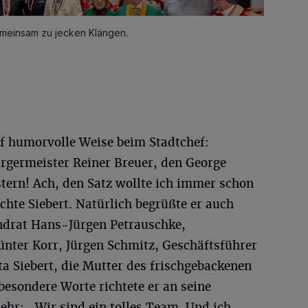
emeinsam zu jecken Klängen.
uf humorvolle Weise beim Stadtchef:
ürgermeister Reiner Breuer, den George
tern! Ach, den Satz wollte ich immer schon
chte Siebert. Natürlich begrüßte er auch
ndrat Hans-Jürgen Petrauschke,
nter Korr, Jürgen Schmitz, Geschäftsführer
a Siebert, die Mutter des frischgebackenen
esondere Worte richtete er an seine
ehr: „Wir sind ein tolles Team. Und ich