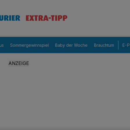
us
Sommergewinnspiel
Baby der Woche
Brauchtum
E-P