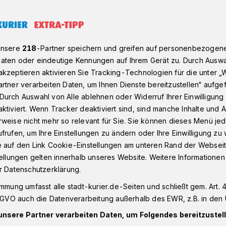
neuer Quirinusstern-Träger
unsere
218
-Partner speichern und greifen auf personenbezogen
aten oder eindeutige Kennungen auf Ihrem Gerät zu. Durch Auswa
kzeptieren aktivieren Sie Tracking-Technologien für die unter „
Marc Siebert
rtner verarbeiten Daten, um Ihnen Dienste bereitzustellen“ aufge
a-Prinz“ zum
Durch Auswahl von Alle ablehnen oder Widerruf Ihrer Einwilligun
ktiviert. Wenn Tracker deaktiviert sind, sind manche Inhalte und
weise nicht mehr so relevant für Sie. Sie können dieses Menü jed
rn-Träger wurde
frufen, um Ihre Einstellungen zu ändern oder Ihre Einwilligung zu 
e auf den Link Cookie-Einstellungen am unteren Rand der Webseit
tellungen gelten innerhalb unseres Website. Weitere Informationen
rc Siebert denn diesmal nicht – wie in den
r Datenschutzerklärung.
ng des Quirinussterns der Neusser Stadt-
immung umfasst alle stadt-kurier.de-Seiten und schließt gem. Art. 4
anisieren und moderieren? Stress in der
DSGVO auch die Datenverarbeitung außerhalb des EWR, z.B. in den 
eil: Marc Siebert wurde selbst mit dieser
unsere Partner verarbeiten Daten, um Folgendes bereitzustell
Dankeschön für sein Engagement für den