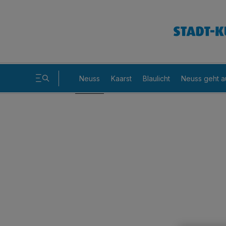
Neuss
Kaarst
Blaulicht
Neuss geht a