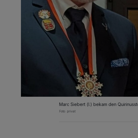
Marc Siebert (l.) bekam den Quirinusst
Foto: privat