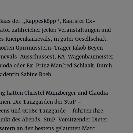
, Baas der „Kappesköpp“, Kaarster Ex-
tor zahlreicher jecker Veranstaltungen und
s Kneipenkarnevals, in guter Gesellschaft.
hörten Quirinusstern-Träger Jakob Beyen
arnevals-Ausschusses), KA-Wagenbaumeister
ebioda oder Ex-Prinz Manfred Schlaak. Durch
identin Sabine Roeb.
ung hatten Christel Münzberger und Claudia
men. Die Tanzgarden der StuP –
eens und Große Tanzgarde – führten ihre
unkt des Abends: StuP-Vorsitzender Dieter
sstern an den bestens gelaunten Marc