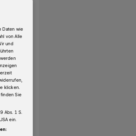
e Daten wie
hl von Alle
Wir und
führten
g werden
 Anzeigen
erzeit
widerrufen,
e klicken.
 finden Sie
9 Abs. 1 S.
USA ein.
en: