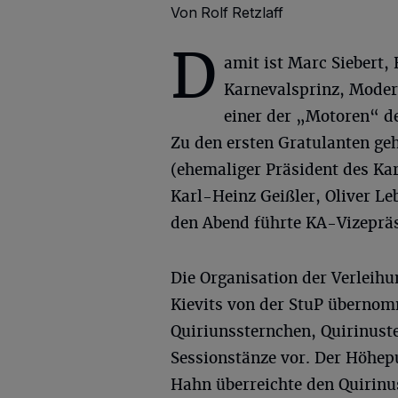
Von Rolf Retzlaff
D
amit ist Marc Siebert
Karnevalsprinz, Modera
einer der „Motoren“ de
Zu den ersten Gratulanten ge
(ehemaliger Präsident des K
Karl-Heinz Geißler, Oliver L
den Abend führte KA-Vizepräs
Die Organisation der Verleih
Kievits von der StuP übernom
Quiriunssternchen, Quirinust
Sessionstänze vor. Der Höhep
Hahn überreichte den Quirinu