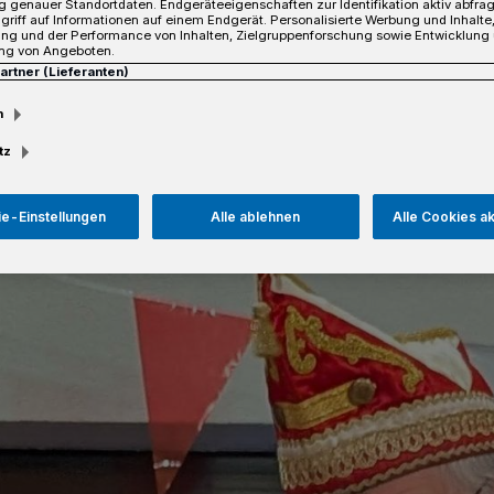
 genauer Standortdaten. Endgeräteeigenschaften zur Identifikation aktiv abfra
eusser Stadt- und Prinzengarde.
griff auf Informationen auf einem Endgerät. Personalisierte Werbung und Inhalt
ung und der Performance von Inhalten, Zielgruppenforschung sowie Entwicklung
ng von Angeboten.
Partner (Lieferanten)
m
sezeit
tz
e-Einstellungen
Alle ablehnen
Alle Cookies a