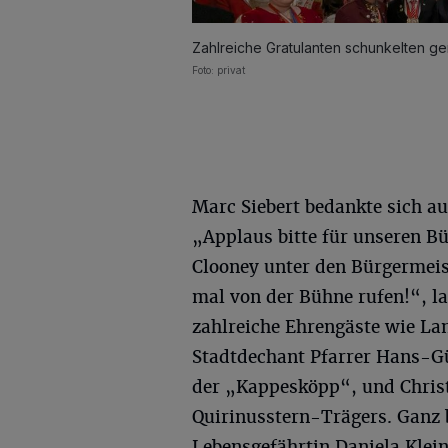
Zahlreiche Gratulanten schunkelten g
Foto: privat
Marc Siebert bedankte sich a
„Applaus bitte für unseren B
Clooney unter den Bürgermeis
mal von der Bühne rufen!“, la
zahlreiche Ehrengäste wie La
Stadtdechant Pfarrer Hans-Gü
der „Kappesköpp“, und Christ
Quirinusstern-Trägers. Ganz b
Lebensgefährtin Daniela Klein