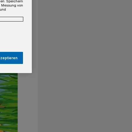
gen. Speichern
e, Messung von
 und
kzeptieren