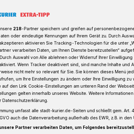
von Stadt-Kurier und Extra-Tipp
unsere
218
-Partner speichern und greifen auf personenbezogen
aten oder eindeutige Kennungen auf Ihrem Gerät zu. Durch Auswa
kzeptieren aktivieren Sie Tracking-Technologien für die unter „
rtner verarbeiten Daten, um Ihnen Dienste bereitzustellen“ aufge
 locken bei unserem
Durch Auswahl von Alle ablehnen oder Widerruf Ihrer Einwilligun
ktiviert. Wenn Tracker deaktiviert sind, sind manche Inhalte und
weise nicht mehr so relevant für Sie. Sie können dieses Menü jed
spiel
frufen, um Ihre Einstellungen zu ändern oder Ihre Einwilligung zu 
e auf den Link Cookie-Einstellungen am unteren Rand der Webseit
tellungen gelten innerhalb unseres Website. Weitere Informationen
n die nächste Runde! Auch in diesem Jahr
r Datenschutzerklärung.
zu gewinnen.
immung umfasst alle stadt-kurier.de-Seiten und schließt gem. Art. 4
DSGVO auch die Datenverarbeitung außerhalb des EWR, z.B. in den 
unsere Partner verarbeiten Daten, um Folgendes bereitzustell