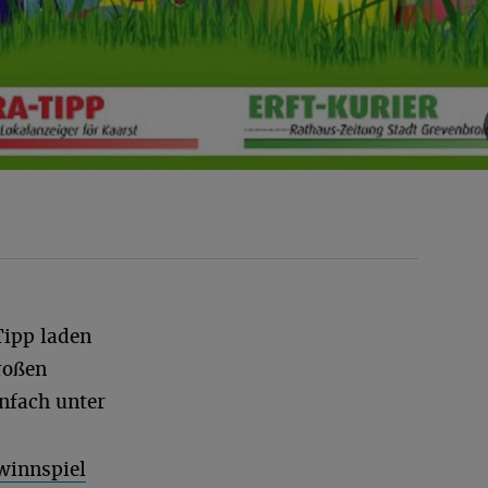
Tipp laden
roßen
infach unter
winnspiel