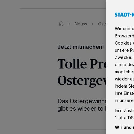
Neuss
Ostergewinnspiel 
Wir und 
Browserd
Cookies a
Jetzt mitmachen!
unsere Pa
Tolle Preise
Zwecke. 
diese dea
möglicher
Ostergewinn
wieder au
indem Si
Ihre Eins
Das Ostergewinnspiel geht i
in unsere
gibt es wieder tolle Preise 
Ihre Zust
1 lit. a 
Wir und 