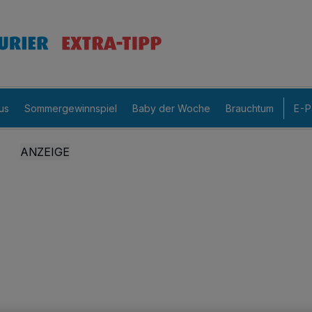
us
Sommergewinnspiel
Baby der Woche
Brauchtum
E-P