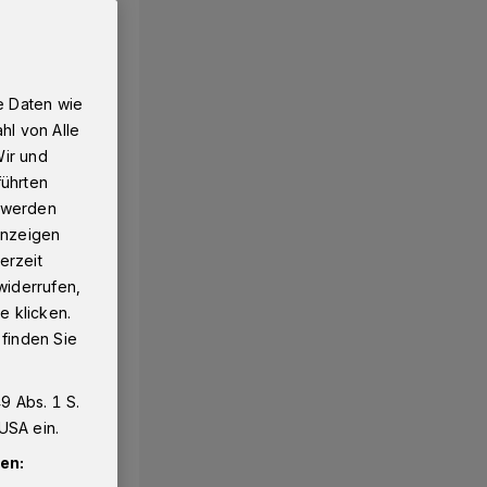
e Daten wie
hl von Alle
Wir und
führten
g werden
 Anzeigen
erzeit
widerrufen,
e klicken.
 finden Sie
9 Abs. 1 S.
USA ein.
en: