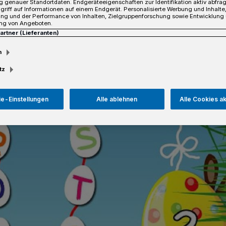
 genauer Standortdaten. Endgeräteeigenschaften zur Identifikation aktiv abfra
Lesezeit
griff auf Informationen auf einem Endgerät. Personalisierte Werbung und Inhalt
ung und der Performance von Inhalten, Zielgruppenforschung sowie Entwicklung
ng von Angeboten.
Partner (Lieferanten)
m
tz
e-Einstellungen
Alle ablehnen
Alle Cookies a