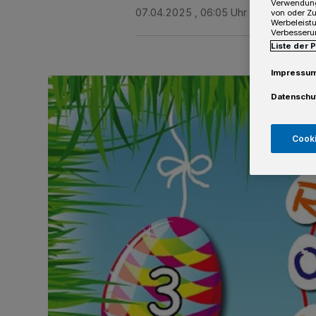
Verwendung
07.04.2025 , 06:05 Uhr
Eine Minute 
von oder Zu
Werbeleist
Verbesseru
Liste der 
Impressu
Datenschu
Cooki