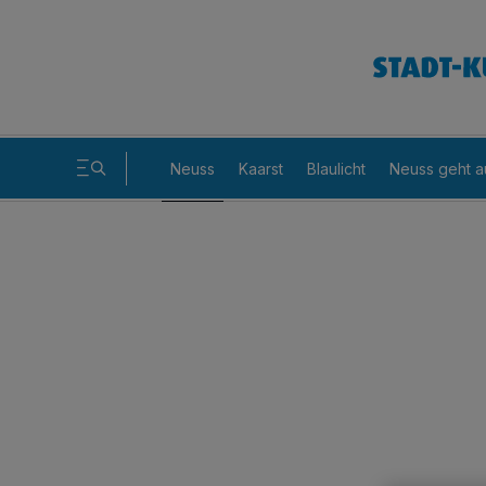
Neuss
Kaarst
Blaulicht
Neuss geht a