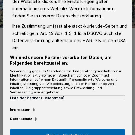
der Webseite klicken. Ihre Einstellungen gelten
innerhalb unseres Website. Weitere Informationen
finden Sie in unserer Datenschutzerklärung.
Ihre Zustimmung umfasst alle stadt-kurier.de-Seiten und
schließt gem. Art. 49 Abs. 1 S. 1 lit. a DSGVO auch die
Festliche Beiträge auf der Reuschenberger Bühne fesseln die
Zuschauer und Besucher des Lichterfestes.
Datenverarbeitung außerhalb des EWR, z.B. in den USA
Foto: Foto: Udo Leist
ein.
Wir und unsere Partner verarbeiten Daten, um
Folgendes bereitzustellen:
Verwendung genauer Standortdaten. Endgeräteeigenschaften zur
Identifikation aktiv abfragen. Speichern von oder Zugriff auf
Informationen auf einem Endgerät. Personalisierte Werbung und
Von Thomas Broich
Inhalte, Messung von Werbeleistung und der Performance von
Inhalten, Zielgruppenforschung sowie Entwicklung und
Verbesserung von Angeboten.
N
Liste der Partner (Lieferanten)
achdem die Vorarbeiten wie das Sichten
und Instandsetzen des Equipments
Impressum
abgeschlossen waren und weiteres Material
Datenschutz
angeschafft wurde, wird jetzt die