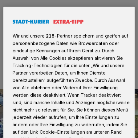
Reuschenberg
·
Wer in den vergangenen Tagen im
Ladenzentrum in Reuschenberg unterwegs war, konnte
die fleißigen Helfer, die den Stadtteil in der dunkleren
Vorweihnachtszeit festlich erstrahlen lassen, nicht
übersehen.
Wir und unsere
218
-Partner speichern und greifen auf
personenbezogene Daten wie Browserdaten oder
eindeutige Kennungen auf Ihrem Gerät zu. Durch
Auswahl von Alle Cookies akzeptieren aktivieren Sie
08.11.2017 , 13:42 Uhr
Eine Minute Lesezeit
Tracking-Technologien für die unter „Wir und unsere
Partner verarbeiten Daten, um Ihnen Dienste
bereitzustellen“ aufgeführten Zwecke. Durch Auswahl
von Alle ablehnen oder Widerruf Ihrer Einwilligung
werden diese deaktiviert. Wenn Tracker deaktiviert
sind, sind manche Inhalte und Anzeigen möglicherweise
nicht mehr so relevant für Sie. Sie können dieses Menü
jederzeit wieder aufrufen, um Ihre Einstellungen zu
ändern oder Ihre Einwilligung zu widerrufen, indem Sie
auf den Link Cookie-Einstellungen am unteren Rand