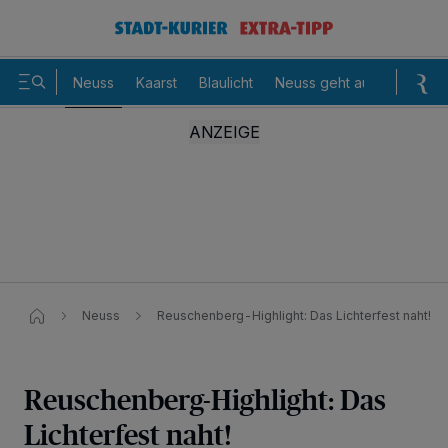
Neuss
Kaarst
Blaulicht
Neuss geht aus
Sommer
Neuss
Reuschenberg-Highlight: Das Lichterfest naht!
Reuschenberg-Highlight: Das
Lichterfest naht!