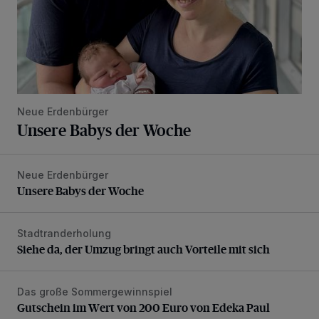
Neue Erdenbürger
Unsere Babys der Woche
Neue Erdenbürger
Unsere Babys der Woche
Unsere Babys der Woche
Stadtranderholung
Siehe da, der Umzug bringt auch Vorteile mit sich
Siehe da, der Umzug bringt auch Vorteile mit sich
Das große Sommergewinnspiel
Gutschein im Wert von 200 Euro von Edeka Paul
Gutschein im Wert von 200 Euro von Edeka Paul