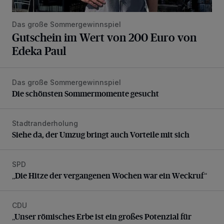
Das große Sommergewinnspiel
Gutschein im Wert von 200 Euro von
Edeka Paul
Das große Sommergewinnspiel
Die schönsten Sommermomente gesucht
Die schönsten Sommermomente gesucht
Stadtranderholung
Siehe da, der Umzug bringt auch Vorteile mit sich
Siehe da, der Umzug bringt auch Vorteile mit sich
SPD
„Die Hitze der vergangenen Wochen war ein Weckruf“
„Die Hitze der vergangenen Wochen war ein Weckruf“
CDU
„Unser römisches Erbe ist ein großes Potenzial für Neuss“
„Unser römisches Erbe ist ein großes Potenzial für