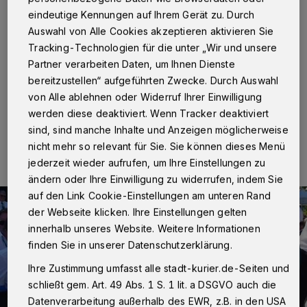
Neuss
·
Heute hieß es für die Neusser Schützen:
eindeutige Kennungen auf Ihrem Gerät zu. Durch
Biwak feiern! Auf dem Münsterplatz tummelten sich
Auswahl von Alle Cookies akzeptieren aktivieren Sie
beim Volksbank-Biwak wieder Hunderte Gäste und
Tracking-Technologien für die unter „Wir und unsere
lokale Prominente aus Politk, Wirtschaft und natürlich
Partner verarbeiten Daten, um Ihnen Dienste
dem Schützenwesen.
bereitzustellen“ aufgeführten Zwecke. Durch Auswahl
von Alle ablehnen oder Widerruf Ihrer Einwilligung
werden diese deaktiviert. Wenn Tracker deaktiviert
31.08.2015 , 13:54 Uhr
Eine Minute Lesezeit
sind, sind manche Inhalte und Anzeigen möglicherweise
nicht mehr so relevant für Sie. Sie können dieses Menü
jederzeit wieder aufrufen, um Ihre Einstellungen zu
ändern oder Ihre Einwilligung zu widerrufen, indem Sie
auf den Link Cookie-Einstellungen am unteren Rand
der Webseite klicken. Ihre Einstellungen gelten
innerhalb unseres Website. Weitere Informationen
finden Sie in unserer Datenschutzerklärung.
Ihre Zustimmung umfasst alle stadt-kurier.de-Seiten und
schließt gem. Art. 49 Abs. 1 S. 1 lit. a DSGVO auch die
Datenverarbeitung außerhalb des EWR, z.B. in den USA