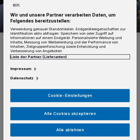
ein.
Wir und unsere Partner verarbeiten Daten, um
Folgendes bereitzustellen:
40 Bilder
So ausgelassen feierten die Schützen
Verwendung genauer Standortdaten. Endgeräteeigenschaften zur
Identifikation aktiv abfragen. Speichern von oder Zugriff auf
40 Bilder
Informationen auf einem Endgerät. Personalisierte Werbung und
Inhalte, Messung von Werbeleistung und der Performance von
Inhalten, Zielgruppenforschung sowie Entwicklung und
Verbesserung von Angeboten.
Liste der Partner (Lieferanten)
Von Hanna Loll
Impressum
Datenschutz
Auch das Wetter zeigte sich von seiner besten
Cookie-Einstellungen
Seite und bescherte den Feiernden einen
strahlend blauen Himmel und Sonne pur. Bei
Alle Cookies akzeptieren
leckerem Essen, kühlem Bier vom Fass und
reichlich musikalischer Untermalung konnten
Alle ablehnen
die Schützen ausgelassen feiern. Die schönsten