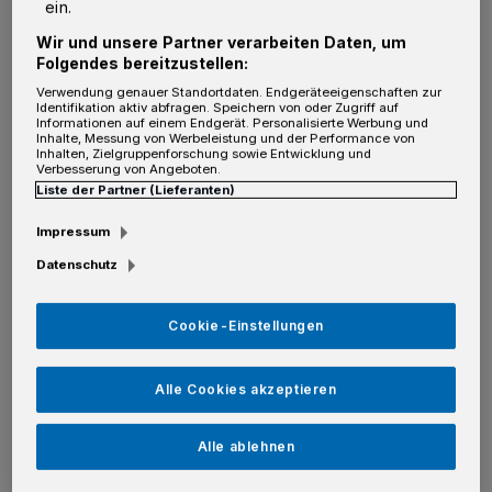
ein.
schönsten Schützenzug für sich entschieden.
Foto: Foto: privat
Wir und unsere Partner verarbeiten Daten, um
Folgendes bereitzustellen:
Mit knackigen 22 Jahren ist unser
Verwendung genauer Standortdaten. Endgeräteeigenschaften zur
Identifikation aktiv abfragen. Speichern von oder Zugriff auf
Gewinnerzug noch ein echter Jungspund und
Informationen auf einem Endgerät. Personalisierte Werbung und
Inhalte, Messung von Werbeleistung und der Performance von
sprüht vor Energie. Kein Wunder, dass sich die
Inhalten, Zielgruppenforschung sowie Entwicklung und
Verbesserung von Angeboten.
Frönde über mangelnden Zuwachs nicht
Liste der Partner (Lieferanten)
beklagen müssen.
Impressum
Datenschutz
Cookie-Einstellungen
Alle Cookies akzeptieren
Alle ablehnen