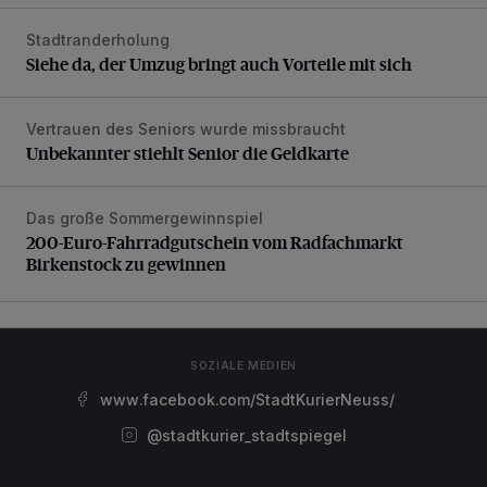
Stadtranderholung
Siehe da, der Umzug bringt auch Vorteile mit sich
Siehe da, der Umzug bringt auch Vorteile mit sich
Vertrauen des Seniors wurde missbraucht
Unbekannter stiehlt Senior die Geldkarte
Unbekannter stiehlt Senior die Geldkarte
Das große Sommergewinnspiel
200-Euro-Fahrradgutschein vom Radfachmarkt Birkenst
200-Euro-Fahrradgutschein vom Radfachmarkt
Birkenstock zu gewinnen
SOZIALE MEDIEN
www.facebook.com/StadtKurierNeuss/
@stadtkurier_stadtspiegel