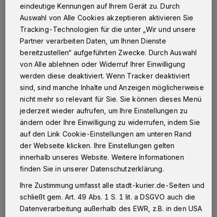
eindeutige Kennungen auf Ihrem Gerät zu. Durch
U
Auswahl von Alle Cookies akzeptieren aktivieren Sie
nd wer mit den sympathischen Männern
Tracking-Technologien für die unter „Wir und unsere
ins Gespräch kommt weiß: Diese Kerle
Partner verarbeiten Daten, um Ihnen Dienste
sind nicht nur von außen sondern auch von
bereitzustellen“ aufgeführten Zwecke. Durch Auswahl
von Alle ablehnen oder Widerruf Ihrer Einwilligung
innen schön!
werden diese deaktiviert. Wenn Tracker deaktiviert
sind, sind manche Inhalte und Anzeigen möglicherweise
nicht mehr so relevant für Sie. Sie können dieses Menü
jederzeit wieder aufrufen, um Ihre Einstellungen zu
ändern oder Ihre Einwilligung zu widerrufen, indem Sie
auf den Link Cookie-Einstellungen am unteren Rand
der Webseite klicken. Ihre Einstellungen gelten
innerhalb unseres Website. Weitere Informationen
finden Sie in unserer Datenschutzerklärung.
Ihre Zustimmung umfasst alle stadt-kurier.de-Seiten und
schließt gem. Art. 49 Abs. 1 S. 1 lit. a DSGVO auch die
Traumhafter Anblick: Mit diesem Foto haben die Nüsser Frönde mit
Datenverarbeitung außerhalb des EWR, z.B. in den USA
einem hauchdünnen Vorsprung von 1,5 Prozent die Wahl zum