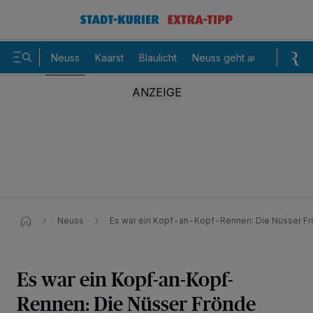
Neuss
Kaarst
Blaulicht
Neuss geht aus
Sommer
Neuss
Es war ein Kopf-an-Kopf-Rennen: Die Nüsser Fr
Es war ein Kopf-an-Kopf-
Rennen: Die Nüsser Frönde