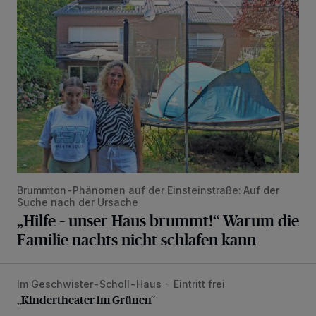
„Hilfe – unser Haus brummt!“ Warum die Familie nachts nic
Brummton-Phänomen auf der Einsteinstraße: Auf der
Suche nach der Ursache
„Hilfe – unser Haus brummt!“ Warum die
Familie nachts nicht schlafen kann
Im Geschwister-Scholl-Haus - Eintritt frei
„Kindertheater im Grünen“
„Kindertheater im Grünen“