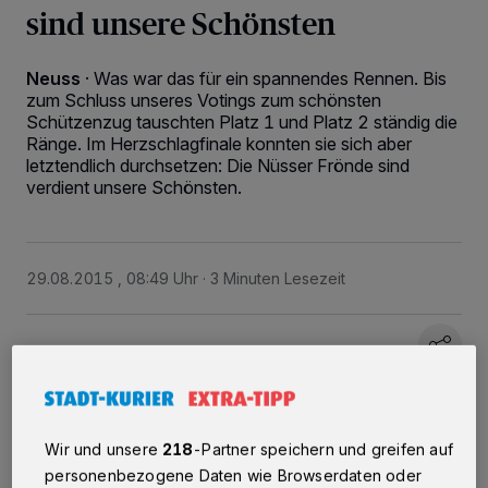
sind unsere Schönsten
Neuss
·
Was war das für ein spannendes Rennen. Bis
zum Schluss unseres Votings zum schönsten
Schützenzug tauschten Platz 1 und Platz 2 ständig die
Ränge. Im Herzschlagfinale konnten sie sich aber
letztendlich durchsetzen: Die Nüsser Frönde sind
verdient unsere Schönsten.
29.08.2015 , 08:49 Uhr
3 Minuten Lesezeit
Wir und unsere
218
-Partner speichern und greifen auf
Von Violetta Buciak
personenbezogene Daten wie Browserdaten oder