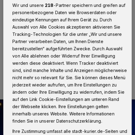
Wir und unsere
218
-Partner speichern und greifen auf
Neuss
·
Das Opfer eines Raubüberfalls wurde in der
personenbezogene Daten wie Browserdaten oder
Nacht zum Samstag gegen 2.15 Uhr, eine Frau aus
eindeutige Kennungen auf Ihrem Gerät zu. Durch
Frechen. Die 29-Jährige hatte gerade als Beifahrerin in
Auswahl von Alle Cookies akzeptieren aktivieren Sie
einem Auto auf dem Parkplatz "Am Rennbahnpark",
Tracking-Technologien für die unter „Wir und unsere
zwischen Wetthalle und Stresemannallee, Platz
genommen, als zwei unbekannte Männer die Tür des
Partner verarbeiten Daten, um Ihnen Dienste
Wagen aufrissen.
bereitzustellen“ aufgeführten Zwecke. Durch Auswahl
von Alle ablehnen oder Widerruf Ihrer Einwilligung
werden diese deaktiviert. Wenn Tracker deaktiviert
sind, sind manche Inhalte und Anzeigen möglicherweise
31.08.2015 , 13:08 Uhr
Eine Minute Lesezeit
nicht mehr so relevant für Sie. Sie können dieses Menü
jederzeit wieder aufrufen, um Ihre Einstellungen zu
ändern oder Ihre Einwilligung zu widerrufen, indem Sie
auf den Link Cookie-Einstellungen am unteren Rand
der Webseite klicken. Ihre Einstellungen gelten
innerhalb unseres Website. Weitere Informationen
finden Sie in unserer Datenschutzerklärung.
Ihre Zustimmung umfasst alle stadt-kurier.de-Seiten und