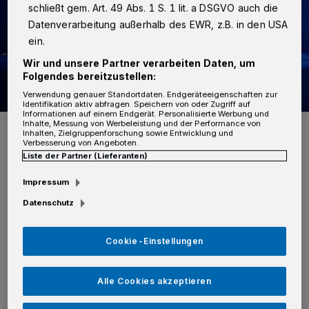
schließt gem. Art. 49 Abs. 1 S. 1 lit. a DSGVO auch die
Datenverarbeitung außerhalb des EWR, z.B. in den USA
ein.
Wir und unsere Partner verarbeiten Daten, um
Folgendes bereitzustellen:
Verwendung genauer Standortdaten. Endgeräteeigenschaften zur
Identifikation aktiv abfragen. Speichern von oder Zugriff auf
Informationen auf einem Endgerät. Personalisierte Werbung und
Foto: Kurier-Verlag
Inhalte, Messung von Werbeleistung und der Performance von
Inhalten, Zielgruppenforschung sowie Entwicklung und
Verbesserung von Angeboten.
Liste der Partner (Lieferanten)
Impressum
G
Datenschutz
leichzeitig griff einer von ihnen in den
Innenraum und entriss der 29-Jährigen
Cookie-Einstellungen
die Handtasche. Dabei fingerte er ihr
Portemonnaie heraus, in dem sich neben
Alle Cookies akzeptieren
Bargeld, auch Kreditkarten befanden.