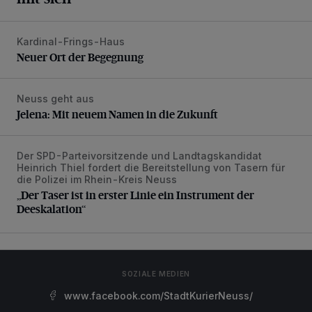
Kardinal-Frings-Haus
Neuer Ort der Begegnung
Neuer Ort der Begegnung
Neuss geht aus
Jelena: Mit neuem Namen in die Zukunft
Jelena: Mit neuem Namen in die Zukunft
Der SPD-Parteivorsitzende und Landtagskandidat
„Der Taser ist in erster Linie ein Instrument der Deeskalatio
Heinrich Thiel fordert die Bereitstellung von Tasern für
die Polizei im Rhein-Kreis Neuss
„Der Taser ist in erster Linie ein Instrument der
Deeskalation“
SOZIALE MEDIEN
www.facebook.com/StadtKurierNeuss/