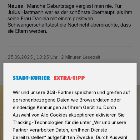
Neuss
·
Manche Geburtstage vergisst man nie. Für
Julius Hartmann war es der schönste überhaupt, als ihm
seine Frau Daniela mit einem positiven
Schwangerschaftstest die Nachricht überbrachte, dass
sie Eltern werden.
25.08.2025 , 10:25 Uhr
2 Minuten Lesezeit
Wir und unsere
218
-Partner speichern und greifen auf
personenbezogene Daten wie Browserdaten oder
eindeutige Kennungen auf Ihrem Gerät zu. Durch
Auswahl von Alle Cookies akzeptieren aktivieren Sie
Tracking-Technologien für die unter „Wir und unsere
Partner verarbeiten Daten, um Ihnen Dienste
bereitzustellen“ aufgeführten Zwecke. Durch Auswahl