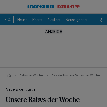
Neuss
Kaarst
Blaulicht
Neuss geht aus
Sommer
Baby der Woche
Das sind usnere Babys der Woche
Neue Erdenbürger
Unsere Babys der Woche