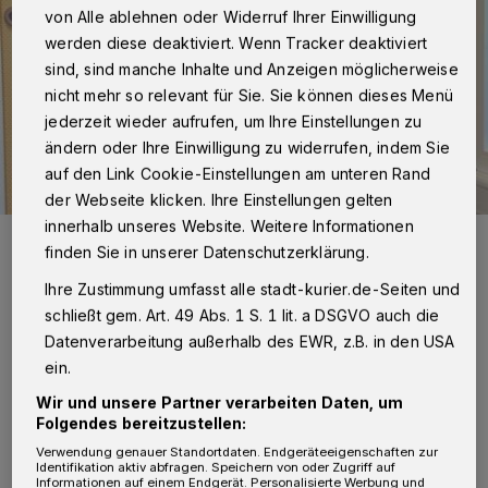
von Alle ablehnen oder Widerruf Ihrer Einwilligung
werden diese deaktiviert. Wenn Tracker deaktiviert
sind, sind manche Inhalte und Anzeigen möglicherweise
nicht mehr so relevant für Sie. Sie können dieses Menü
jederzeit wieder aufrufen, um Ihre Einstellungen zu
ändern oder Ihre Einwilligung zu widerrufen, indem Sie
auf den Link Cookie-Einstellungen am unteren Rand
der Webseite klicken. Ihre Einstellungen gelten
innerhalb unseres Website. Weitere Informationen
Daniela und Julius Hartmann mit ihrem Henry.
finden Sie in unserer Datenschutzerklärung.
Foto: Johanna Etienne Krankenhaus
Ihre Zustimmung umfasst alle stadt-kurier.de-Seiten und
schließt gem. Art. 49 Abs. 1 S. 1 lit. a DSGVO auch die
Datenverarbeitung außerhalb des EWR, z.B. in den USA
ein.
N
eun Monate später war es so weit: Am
Wir und unsere Partner verarbeiten Daten, um
Folgendes bereitzustellen:
8. August 2025 kam ihr Sohn Henry im
Verwendung genauer Standortdaten. Endgeräteeigenschaften zur
Johanna Etienne Krankenhaus in Neuss zur
Identifikation aktiv abfragen. Speichern von oder Zugriff auf
Informationen auf einem Endgerät. Personalisierte Werbung und