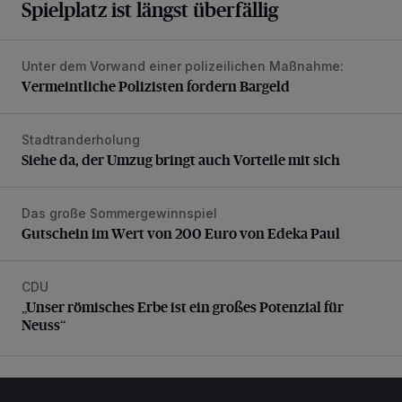
Spielplatz ist längst überfällig
Unter dem Vorwand einer polizeilichen Maßnahme:
Vermeintliche Polizisten fordern Bargeld
Vermeintliche Polizisten fordern Bargeld
Stadtranderholung
Siehe da, der Umzug bringt auch Vorteile mit sich
Siehe da, der Umzug bringt auch Vorteile mit sich
Das große Sommergewinnspiel
Gutschein im Wert von 200 Euro von Edeka Paul
Gutschein im Wert von 200 Euro von Edeka Paul
CDU
„Unser römisches Erbe ist ein großes Potenzial für Neuss“
„Unser römisches Erbe ist ein großes Potenzial für
Neuss“