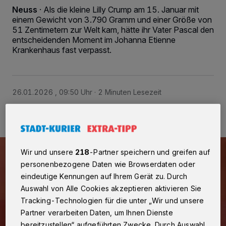
Neuss
·
Als die kleine Lilly Crump am 15. Januar mit
einem Gewicht von 3.790 Gramm und einer Größe von
51 Zentimetern zur Welt kam, hätte ihr Vater Pascal den
entscheidenden Moment im Johanna Etienne
Krankenhaus fast verpasst.
26.01.2026 , 09:50 Uhr
2 Minuten Lesezeit
Wir und unsere
218
-Partner speichern und greifen auf
personenbezogene Daten wie Browserdaten oder
eindeutige Kennungen auf Ihrem Gerät zu. Durch
Auswahl von Alle Cookies akzeptieren aktivieren Sie
Tracking-Technologien für die unter „Wir und unsere
Partner verarbeiten Daten, um Ihnen Dienste
bereitzustellen“ aufgeführten Zwecke. Durch Auswahl