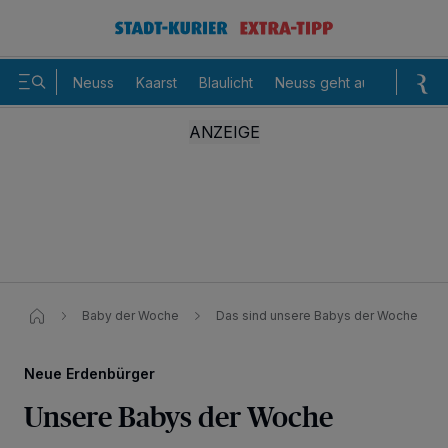
Neuss
Kaarst
Blaulicht
Neuss geht aus
Sommer
Baby der Woche
Das sind unsere Babys der Woche
Neue Erdenbürger
Unsere Babys der Woche