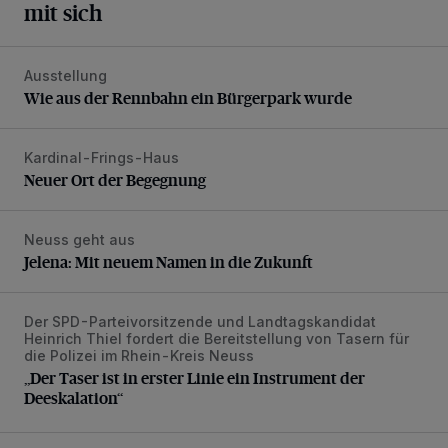
mit sich
Ausstellung
Wie aus der Rennbahn ein Bürgerpark wurde
Wie aus der Rennbahn ein Bürgerpark wurde
Kardinal-Frings-Haus
Neuer Ort der Begegnung
Neuer Ort der Begegnung
Neuss geht aus
Jelena: Mit neuem Namen in die Zukunft
Jelena: Mit neuem Namen in die Zukunft
Der SPD-Parteivorsitzende und Landtagskandidat
„Der Taser ist in erster Linie ein Instrument der Deeskalatio
Heinrich Thiel fordert die Bereitstellung von Tasern für
die Polizei im Rhein-Kreis Neuss
„Der Taser ist in erster Linie ein Instrument der
Deeskalation“