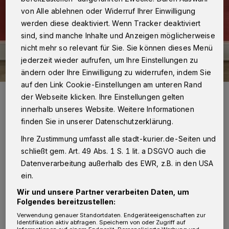
von Alle ablehnen oder Widerruf Ihrer Einwilligung
werden diese deaktiviert. Wenn Tracker deaktiviert
sind, sind manche Inhalte und Anzeigen möglicherweise
nicht mehr so relevant für Sie. Sie können dieses Menü
jederzeit wieder aufrufen, um Ihre Einstellungen zu
ändern oder Ihre Einwilligung zu widerrufen, indem Sie
auf den Link Cookie-Einstellungen am unteren Rand
Charlene Crump und Pascal Naumann mit Oskar (2) und der kleinen
der Webseite klicken. Ihre Einstellungen gelten
Lilly.
innerhalb unseres Website. Weitere Informationen
Foto: Johanna Etienne Krankenhaus
finden Sie in unserer Datenschutzerklärung.
Ihre Zustimmung umfasst alle stadt-kurier.de-Seiten und
schließt gem. Art. 49 Abs. 1 S. 1 lit. a DSGVO auch die
Datenverarbeitung außerhalb des EWR, z.B. in den USA
ein.
„Es war wirklich eine Blitzgeburt, innerhalb
von 30 Minuten war Lilly schon da“, erzählt
Wir und unsere Partner verarbeiten Daten, um
Folgendes bereitzustellen:
Mutter Charlene lachend. „Pascal musste zu
Verwendung genauer Standortdaten. Endgeräteeigenschaften zur
Hause noch warten, bis die Oma für unseren
Identifikation aktiv abfragen. Speichern von oder Zugriff auf