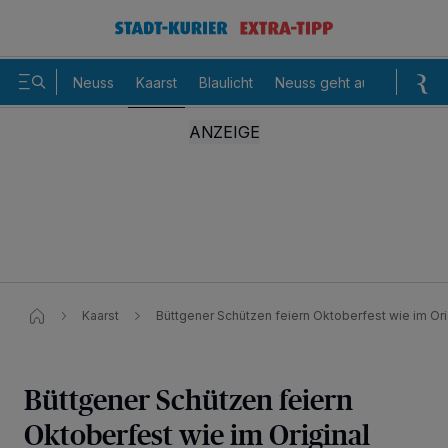
Neuss
Kaarst
Blaulicht
Neuss geht aus
Sommer
Kaarst
Büttgener Schützen feiern Oktoberfest wie im Ori
Büttgener Schützen feiern
Oktoberfest wie im Original