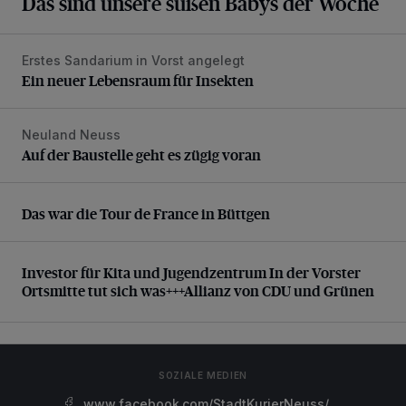
Das sind unsere süßen Babys der Woche
Erstes Sandarium in Vorst angelegt
Ein neuer Lebensraum für Insekten
Ein neuer Lebensraum für Insekten
Neuland Neuss
Auf der Baustelle geht es zügig voran
Auf der Baustelle geht es zügig voran
Das war die Tour de France in Büttgen
Das war die Tour de France in Büttgen
Investor für Kita und Jugendzentrum In der Vorster Ortsm
Investor für Kita und Jugendzentrum In der Vorster
Ortsmitte tut sich was+++Allianz von CDU und Grünen
SOZIALE MEDIEN
www.facebook.com/StadtKurierNeuss/