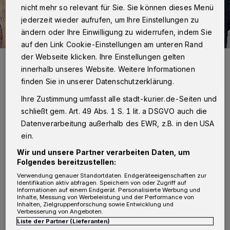
nicht mehr so relevant für Sie. Sie können dieses Menü
jederzeit wieder aufrufen, um Ihre Einstellungen zu
ändern oder Ihre Einwilligung zu widerrufen, indem Sie
auf den Link Cookie-Einstellungen am unteren Rand
der Webseite klicken. Ihre Einstellungen gelten
Schützenkönigin Sabine Klein-Rubröder freut sich gemeinsam mit
Rolf Kreuter und Siegfried Hämel vom Projekt-Team auf das
innerhalb unseres Website. Weitere Informationen
Büttgener Oktoberfest.
finden Sie in unserer Datenschutzerklärung.
Foto: Fotos (2): Bruderschaft
Ihre Zustimmung umfasst alle stadt-kurier.de-Seiten und
schließt gem. Art. 49 Abs. 1 S. 1 lit. a DSGVO auch die
Datenverarbeitung außerhalb des EWR, z.B. in den USA
ein.
Von Rolf Retzlaff
Wir und unsere Partner verarbeiten Daten, um
Folgendes bereitzustellen:
O
Verwendung genauer Standortdaten. Endgeräteeigenschaften zur
ffiziell eröffnet wird das Fest um 19 Uhr
Identifikation aktiv abfragen. Speichern von oder Zugriff auf
Informationen auf einem Endgerät. Personalisierte Werbung und
durch die beiden diesjährigen
Inhalte, Messung von Werbeleistung und der Performance von
Inhalten, Zielgruppenforschung sowie Entwicklung und
Repräsentanten Katja und Michael Kropp, die
Verbesserung von Angeboten.
Liste der Partner (Lieferanten)
in den vergangenen Wochen nicht nur als