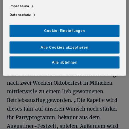
Models für Plakate und Banner die
Impressum
Werbetrommel gerührt haben.
Datenschutz
Bereits ab Einlass um 17.30 Uhr sorgen die
Cookie-Einstellungen
„Lammersberger Buam“ für die musikalische
Einstimmung auf den weiteren Abend.
Alle Cookies akzeptieren
Anschließend spielt, wie in den vergangenen
Alle ablehnen
Jahren, die originale Augustiner-Festkapelle
auf. Für die Musiker ist der Auftritt in Büttgen
nach zwei Wochen Oktoberfest in München
mittlerweile zu einem lieb gewonnenen
Betriebsausflug geworden. „Die Kapelle wird
dieses Jahr auf unseren Wunsch noch stärker
ihr Partyprogramm, bekannt aus dem
Augustiner-Festzelt, spielen. Außerdem wird