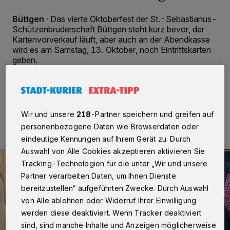
Büttgen
·
Das vierte Oktoberfest der St.-Sebastianus-
Schützenbruderschaft Büttgen steht kurz bevor, der
Kartenvorverkauf läuft, aber auch an der Abendkasse
wird es am Samstag, 13. Oktober, noch Eintrittskarten
geben.
04.10.2018 , 16:52 Uhr
2 Minuten Lesezeit
Wir und unsere
218
-Partner speichern und greifen auf
personenbezogene Daten wie Browserdaten oder
eindeutige Kennungen auf Ihrem Gerät zu. Durch
Auswahl von Alle Cookies akzeptieren aktivieren Sie
Tracking-Technologien für die unter „Wir und unsere
Partner verarbeiten Daten, um Ihnen Dienste
bereitzustellen“ aufgeführten Zwecke. Durch Auswahl
von Alle ablehnen oder Widerruf Ihrer Einwilligung
werden diese deaktiviert. Wenn Tracker deaktiviert
sind, sind manche Inhalte und Anzeigen möglicherweise