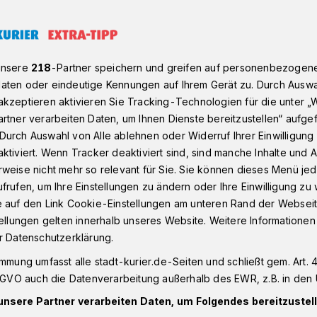
atministerin Ina Scharrenbach übergab Förderbescheid
unsere
218
-Partner speichern und greifen auf personenbezogen
aten oder eindeutige Kennungen auf Ihrem Gerät zu. Durch Auswa
kzeptieren aktivieren Sie Tracking-Technologien für die unter „
rtner verarbeiten Daten, um Ihnen Dienste bereitzustellen“ aufge
inisterin Ina
Durch Auswahl von Alle ablehnen oder Widerruf Ihrer Einwilligun
ktiviert. Wenn Tracker deaktiviert sind, sind manche Inhalte und
weise nicht mehr so relevant für Sie. Sie können dieses Menü jed
h übergab
frufen, um Ihre Einstellungen zu ändern oder Ihre Einwilligung zu 
e auf den Link Cookie-Einstellungen am unteren Rand der Webseit
eid
tellungen gelten innerhalb unseres Website. Weitere Informationen
r Datenschutzerklärung.
immung umfasst alle stadt-kurier.de-Seiten und schließt gem. Art. 4
ng des Bereichs Rathausstraße/St.
DSGVO auch die Datenverarbeitung außerhalb des EWR, z.B. in den 
hse zwischen Altem Dorf und Neuer Mitte
unsere Partner verarbeiten Daten, um Folgendes bereitzustell
Am Dienstag überreichte NRW-