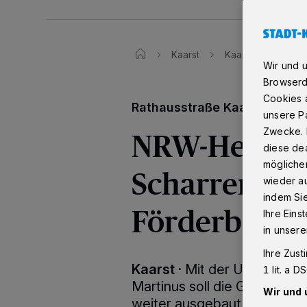
Kaarst
Kaarst: NRW-Heim
Wir und 
Browserd
Cookies a
Rathausstraße Kaarst
unsere Pa
NRW-Heimatm
Zwecke. 
diese dea
möglicher
Scharrenbac
wieder au
indem Si
Förderbesch
Ihre Eins
in unsere
Ihre Zust
Kaarst
·
Mit der Umgestaltu
1 lit. a 
Martinus soll die Grüne Ac
Wir und 
weiter ausgebaut werden. 