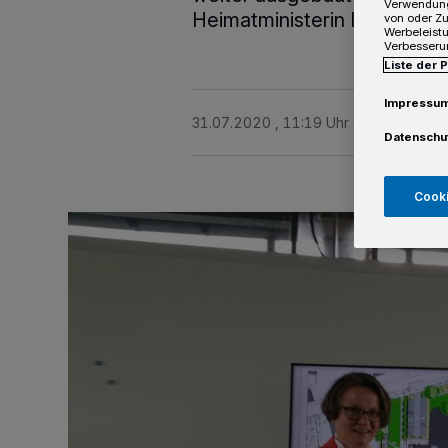
Verwendung
Heimatministerin Ina Schar
von oder Zu
Werbeleist
Verbesseru
Liste der 
Impressu
31.07.2020 , 11:19 Uhr
2 Minuten Le
Datenschu
Cooki