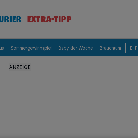
us
Sommergewinnspiel
Baby der Woche
Brauchtum
E-P