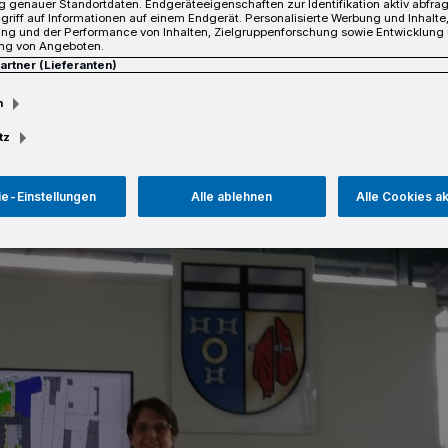
 genauer Standortdaten. Endgeräteeigenschaften zur Identifikation aktiv abfra
renbach den Förderbescheid.
griff auf Informationen auf einem Endgerät. Personalisierte Werbung und Inhalt
ung und der Performance von Inhalten, Zielgruppenforschung sowie Entwicklung
ng von Angeboten.
Partner (Lieferanten)
m
sezeit
tz
e-Einstellungen
Alle ablehnen
Alle Cookies a