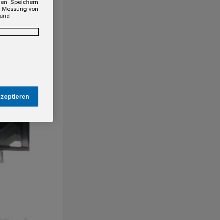
gen. Speichern
e, Messung von
 und
kzeptieren