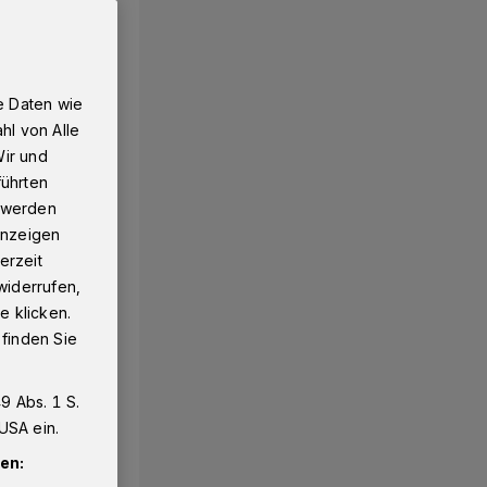
e Daten wie
hl von Alle
Wir und
führten
g werden
 Anzeigen
erzeit
widerrufen,
e klicken.
 finden Sie
9 Abs. 1 S.
USA ein.
en: