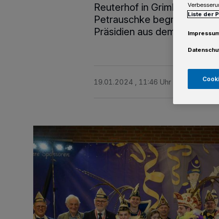
Reuterhof in Grimlinghause
Verbesseru
Liste der 
Petrauschke begrüßte dort 
Präsidien aus dem gesamten
Impressu
Datenschu
Cooki
19.01.2024 , 11:46 Uhr
Eine Minute 