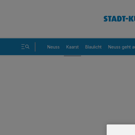
Neuss
Kaarst
Blaulicht
Neuss geht a