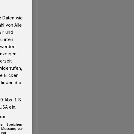
e Daten wie
hl von Alle
Wir und
führten
g werden
 Anzeigen
erzeit
widerrufen,
e klicken.
 finden Sie
9 Abs. 1 S.
USA ein.
en:
gen. Speichern
e, Messung von
 und