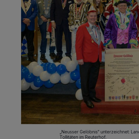
„Neusser Gelöbnis“ unterzeichnet: La
Tollitäten im Reuterhof.