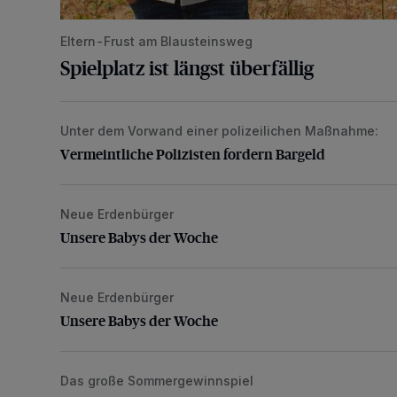
Eltern-Frust am Blausteinsweg
Spielplatz ist längst überfällig
Unter dem Vorwand einer polizeilichen Maßnahme:
Vermeintliche Polizisten fordern Bargeld
Vermeintliche Polizisten fordern Bargeld
Neue Erdenbürger
Unsere Babys der Woche
Unsere Babys der Woche
Neue Erdenbürger
Unsere Babys der Woche
Unsere Babys der Woche
Das große Sommergewinnspiel
Gutschein im Wert von 200 Euro von Edeka Paul