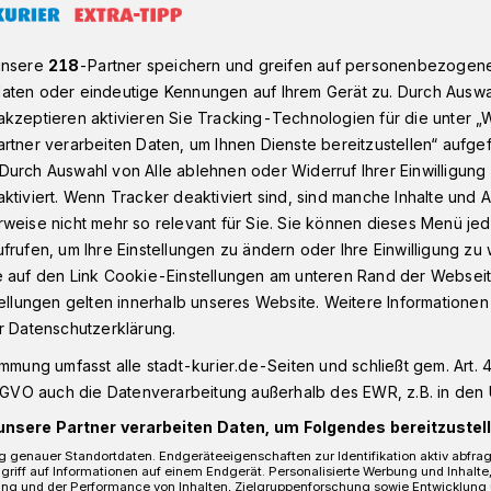
unsere
218
-Partner speichern und greifen auf personenbezogen
 des Rhein-Kreises Neuss​
aten oder eindeutige Kennungen auf Ihrem Gerät zu. Durch Auswa
kzeptieren aktivieren Sie Tracking-Technologien für die unter „
rtner verarbeiten Daten, um Ihnen Dienste bereitzustellen“ aufge
n-Kreises Neuss
Durch Auswahl von Alle ablehnen oder Widerruf Ihrer Einwilligun
ktiviert. Wenn Tracker deaktiviert sind, sind manche Inhalte und
öbnis“
weise nicht mehr so relevant für Sie. Sie können dieses Menü jed
frufen, um Ihre Einstellungen zu ändern oder Ihre Einwilligung zu 
et
e auf den Link Cookie-Einstellungen am unteren Rand der Webseit
tellungen gelten innerhalb unseres Website. Weitere Informationen
r Datenschutzerklärung.
immung umfasst alle stadt-kurier.de-Seiten und schließt gem. Art. 4
an Rhein, Erft und Gillbach sind glänzend
DSGVO auch die Datenverarbeitung außerhalb des EWR, z.B. in den 
kt der närrischen Session. Das zeigte
eim von Andreas Radowski moderierten
unsere Partner verarbeiten Daten, um Folgendes bereitzustell
n-Kreises Neuss, den die Novesia-Garde
 genauer Standortdaten. Endgeräteeigenschaften zur Identifikation aktiv abfra
griff auf Informationen auf einem Endgerät. Personalisierte Werbung und Inhalt
dem Karnevalsausschuss Neuss im
ung und der Performance von Inhalten, Zielgruppenforschung sowie Entwicklung