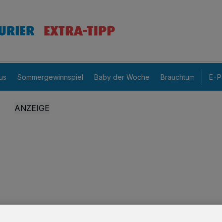
us
Sommergewinnspiel
Baby der Woche
Brauchtum
E-P