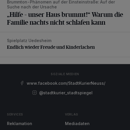
Brummton-Phänomen auf der Einsteinstraße: Auf der
Suche nach der Ursache
„Hilfe – unser Haus brummt!“ Warum die
Familie nachts nicht schlafen kann
Spielplatz Uedesheim
Endlich wieder Freude und Kinderlachen
Endlich wieder Freude und Kinderlachen
SOZIALE MEDIEN
www.facebook.com/StadtKurierNeuss/
@stadtkurier_stadtspiegel
SERVICES
VERLAG
Reklamation
Mediadaten