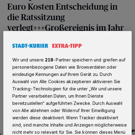
Euro Kosten Entscheidung in
die Ratssitzung
verlegt+++Großereignis im Jahr
2022
Neuss
·
1,5 Millionen Euro — für diese stolze Summe
soll 2022 der internationale Hansetag in Neuss
Wir und unsere
218
-Partner speichern und greifen auf
ausgerichtet werden. Dass die Quirinusstadt Ausrichter
personenbezogene Daten wie Browserdaten oder
dieser mehrtägigen kulturellen Veranstaltung sein soll,
eindeutige Kennungen auf Ihrem Gerät zu. Durch
begrüßen alle Fraktionen.
Auswahl von Alle Cookies akzeptieren aktivieren Sie
Tracking-Technologien für die unter „Wir und unsere
Partner verarbeiten Daten, um Ihnen Dienste
29.11.2018 , 16:01 Uhr
2 Minuten Lesezeit
bereitzustellen“ aufgeführten Zwecke. Durch Auswahl
von Alle ablehnen oder Widerruf Ihrer Einwilligung
werden diese deaktiviert. Wenn Tracker deaktiviert
sind, sind manche Inhalte und Anzeigen möglicherweise
nicht mehr so relevant für Sie. Sie können dieses Menü