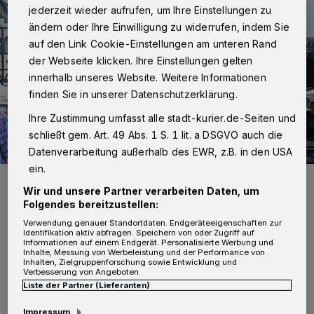
jederzeit wieder aufrufen, um Ihre Einstellungen zu
ändern oder Ihre Einwilligung zu widerrufen, indem Sie
auf den Link Cookie-Einstellungen am unteren Rand
der Webseite klicken. Ihre Einstellungen gelten
innerhalb unseres Website. Weitere Informationen
finden Sie in unserer Datenschutzerklärung.
Ihre Zustimmung umfasst alle stadt-kurier.de-Seiten und
schließt gem. Art. 49 Abs. 1 S. 1 lit. a DSGVO auch die
Datenverarbeitung außerhalb des EWR, z.B. in den USA
ein.
Wir und unsere Partner verarbeiten Daten, um
Folgendes bereitzustellen:
Verwendung genauer Standortdaten. Endgeräteeigenschaften zur
Identifikation aktiv abfragen. Speichern von oder Zugriff auf
Von Violetta Fehse
Informationen auf einem Endgerät. Personalisierte Werbung und
Inhalte, Messung von Werbeleistung und der Performance von
Inhalten, Zielgruppenforschung sowie Entwicklung und
Verbesserung von Angeboten.
Ü
ber die Höhe der Kosten wird jedoch
Liste der Partner (Lieferanten)
diskutiert. Der Hauptausschuss verwies
Impressum