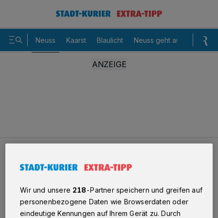
Neuss
Kaarst
Blaulicht
Neuss geht aus
Sommer
Neuss
Einbruch in Vereinsheim
Einbruch in Vereinsheim -
Wir und unsere
218
-Partner speichern und greifen auf
personenbezogene Daten wie Browserdaten oder
Unbekannte entkommen mit
eindeutige Kennungen auf Ihrem Gerät zu. Durch