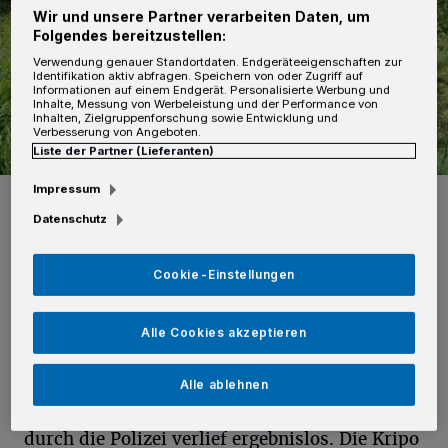
Wir und unsere Partner verarbeiten Daten, um
Folgendes bereitzustellen:
Verwendung genauer Standortdaten. Endgeräteeigenschaften zur
Identifikation aktiv abfragen. Speichern von oder Zugriff auf
Informationen auf einem Endgerät. Personalisierte Werbung und
Inhalte, Messung von Werbeleistung und der Performance von
Inhalten, Zielgruppenforschung sowie Entwicklung und
Verbesserung von Angeboten.
Liste der Partner (Lieferanten)
Impressum
Foto: Thomas Broich
Datenschutz
Cookie-Einstellungen
Die Täter gelangten in den Gaststättenbereich,
Alle Cookies akzeptieren
durchsuchten die Theke und verschwanden
unerkannt mit einem geringen Bargeldbetrag.
Alle ablehnen
Eine Fahndung nach eventuellen Verdächtigen
durch die Polizei verlief ergebnislos. Die Kripo