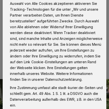
etwas Bargeld
Auswahl von Alle Cookies akzeptieren aktivieren Sie
Tracking-Technologien für die unter „Wir und unsere
Partner verarbeiten Daten, um Ihnen Dienste
Neuss
·
In der Nacht zu Mittwoch, 13. Juli, erhielt die
bereitzustellen“ aufgeführten Zwecke. Durch Auswahl
Polizei Kenntnis von einem Einbruch in ein Vereinsheim
von Alle ablehnen oder Widerruf Ihrer Einwilligung
"An der Münze". Gegen 3.30 Uhr hatten Unbekannte
sich über ein Flachdach Zugang zu einem Fenster
werden diese deaktiviert. Wenn Tracker deaktiviert
verschafft und dieses aufgehebelt.
sind, sind manche Inhalte und Anzeigen möglicherweise
nicht mehr so relevant für Sie. Sie können dieses Menü
jederzeit wieder aufrufen, um Ihre Einstellungen zu
ändern oder Ihre Einwilligung zu widerrufen, indem Sie
13.07.2016 , 12:02 Uhr
Eine Minute Lesezeit
auf den Link Cookie-Einstellungen am unteren Rand
der Webseite klicken. Ihre Einstellungen gelten
innerhalb unseres Website. Weitere Informationen
finden Sie in unserer Datenschutzerklärung.
Ihre Zustimmung umfasst alle stadt-kurier.de-Seiten und
schließt gem. Art. 49 Abs. 1 S. 1 lit. a DSGVO auch die
Datenverarbeitung außerhalb des EWR, z.B. in den USA
ein.