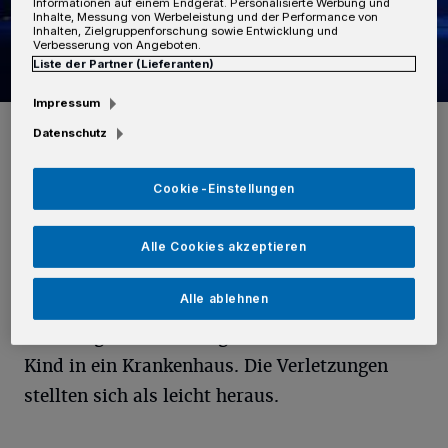
Informationen auf einem Endgerät. Personalisierte Werbung und
Inhalte, Messung von Werbeleistung und der Performance von
Inhalten, Zielgruppenforschung sowie Entwicklung und
Verbesserung von Angeboten.
Liste der Partner (Lieferanten)
Impressum
Foto: Polizei
Datenschutz
Cookie-Einstellungen
Dabei kam es zum Zusammenstoß mit dem
Alle Cookies akzeptieren
Auto einer 42-jährigen Neusserin, die auf der
Alle ablehnen
Kaarster Straße in Richtung Innenstadt
unterwegs war. Rettungskräfte brachten das
Kind in ein Krankenhaus. Die Verletzungen
stellten sich als leicht heraus.