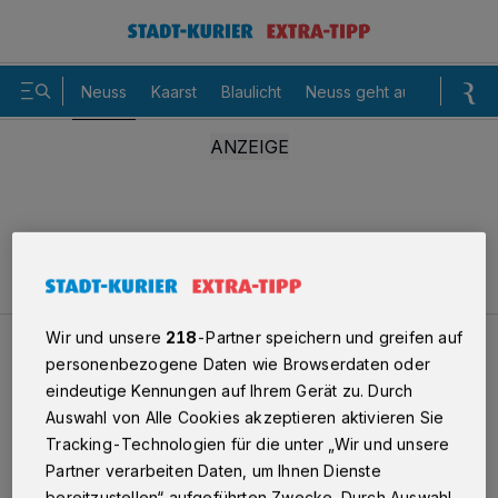
Neuss
Kaarst
Blaulicht
Neuss geht aus
Sommer
Wir und unsere
218
-Partner speichern und greifen auf
Neuss
Kind von Pkw angefahren
personenbezogene Daten wie Browserdaten oder
eindeutige Kennungen auf Ihrem Gerät zu. Durch
Auswahl von Alle Cookies akzeptieren aktivieren Sie
Sechsjähriger Junge von Pkw
Tracking-Technologien für die unter „Wir und unsere
angefahren
Partner verarbeiten Daten, um Ihnen Dienste
bereitzustellen“ aufgeführten Zwecke. Durch Auswahl