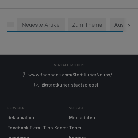
Neueste Artikel
Zum Thema
Aus dem 
SOZIALE MEDIEN
www.facebook.com/StadtKurierNeuss/
@stadtkurier_stadtspiegel
SERVICES
VERLAG
Reklamation
Mediadaten
Facebook Extra-Tipp Kaarst
Team
Inserieren
Karriere