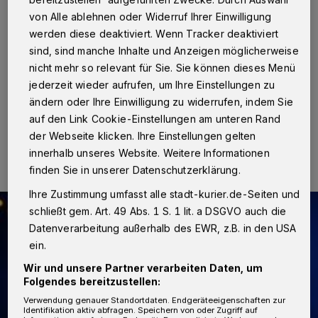
von Alle ablehnen oder Widerruf Ihrer Einwilligung
Nordstadt
·
Viel Glück hatte ein sechsjähriger Neusser
werden diese deaktiviert. Wenn Tracker deaktiviert
bei einem Verkehrsunfall am Montagnachmittag. Gegen
sind, sind manche Inhalte und Anzeigen möglicherweise
17.35 Uhr fuhr der Junge mit seinem Tretroller aus
einer Einfahrt heraus auf die Kaarster Straße.
nicht mehr so relevant für Sie. Sie können dieses Menü
jederzeit wieder aufrufen, um Ihre Einstellungen zu
ändern oder Ihre Einwilligung zu widerrufen, indem Sie
auf den Link Cookie-Einstellungen am unteren Rand
12.07.2016 , 13:56 Uhr
Eine Minute Lesezeit
der Webseite klicken. Ihre Einstellungen gelten
innerhalb unseres Website. Weitere Informationen
finden Sie in unserer Datenschutzerklärung.
Ihre Zustimmung umfasst alle stadt-kurier.de-Seiten und
schließt gem. Art. 49 Abs. 1 S. 1 lit. a DSGVO auch die
Datenverarbeitung außerhalb des EWR, z.B. in den USA
ein.
Wir und unsere Partner verarbeiten Daten, um
Folgendes bereitzustellen:
Verwendung genauer Standortdaten. Endgeräteeigenschaften zur
Identifikation aktiv abfragen. Speichern von oder Zugriff auf