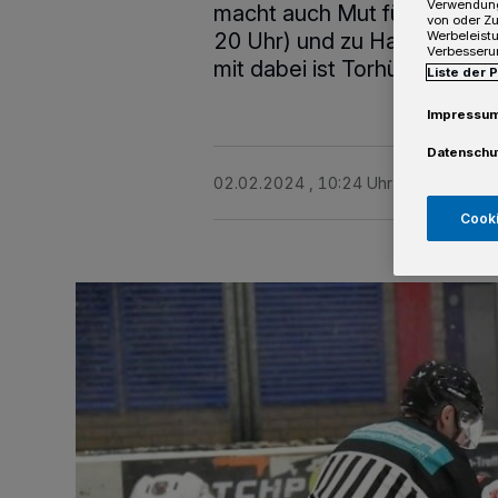
Verwendung
macht auch Mut für die ko
von oder Zu
Werbeleist
20 Uhr) und zu Hause gegen
Verbesseru
mit dabei ist Torhüter Leon 
Liste der 
Impressu
Datenschu
02.02.2024 , 10:24 Uhr
3 Minuten Le
Cooki