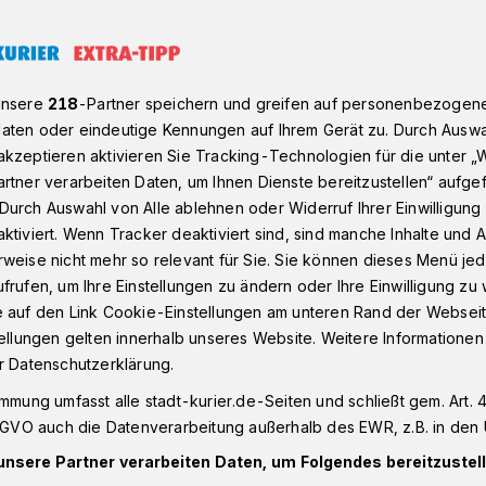
 den NEV gegen Troisdorf und Dortmund​
unsere
218
-Partner speichern und greifen auf personenbezogen
aten oder eindeutige Kennungen auf Ihrem Gerät zu. Durch Auswa
kzeptieren aktivieren Sie Tracking-Technologien für die unter „
r den Neusser EV gegen Troisdorf und
rtner verarbeiten Daten, um Ihnen Dienste bereitzustellen“ aufge
Durch Auswahl von Alle ablehnen oder Widerruf Ihrer Einwilligun
mus in den
ktiviert. Wenn Tracker deaktiviert sind, sind manche Inhalte und
weise nicht mehr so relevant für Sie. Sie können dieses Menü jed
frufen, um Ihre Einstellungen zu ändern oder Ihre Einwilligung zu 
e auf den Link Cookie-Einstellungen am unteren Rand der Webseit
tellungen gelten innerhalb unseres Website. Weitere Informationen
r Datenschutzerklärung.
 den Wiehl Penguins ist das Rennen um
immung umfasst alle stadt-kurier.de-Seiten und schließt gem. Art. 4
lenplatz wieder offen. Seit dem
DSGVO auch die Datenverarbeitung außerhalb des EWR, z.B. in den 
das mit Abstand jüngste Team der Liga
unsere Partner verarbeiten Daten, um Folgendes bereitzustell
it konstant starken Leistungen. Dies