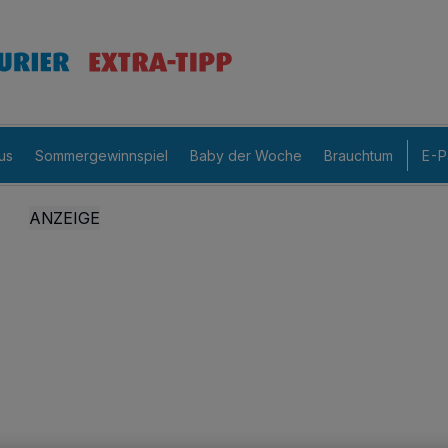
us
Sommergewinnspiel
Baby der Woche
Brauchtum
E-P