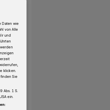
e Daten wie
hl von Alle
Wir und
führten
g werden
 Anzeigen
erzeit
widerrufen,
e klicken.
 finden Sie
9 Abs. 1 S.
USA ein.
en: