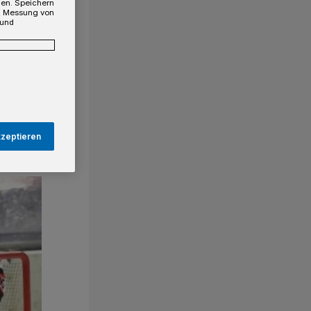
gen. Speichern
e, Messung von
 und
kzeptieren