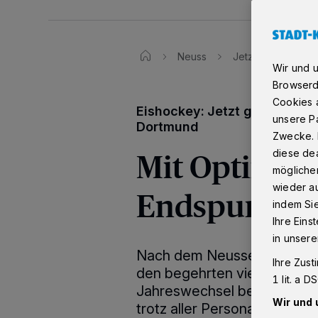
Neuss
Jetzt geht es für
Wir und 
Browserd
Cookies a
Eishockey: Jetzt geht es fü
unsere Pa
Dortmund
Zwecke. 
Mit Optimis
diese dea
möglicher
wieder au
Endspurt
indem Si
Ihre Eins
in unsere
Nach dem Neusser Sieg bei
Ihre Zust
den begehrten vierten Tabel
1 lit. a 
Jahreswechsel beeindruckt 
Wir und 
trotz aller Personalsorgen m