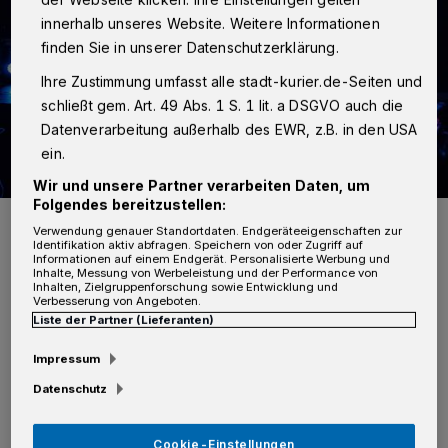
innerhalb unseres Website. Weitere Informationen
finden Sie in unserer Datenschutzerklärung.
Ihre Zustimmung umfasst alle stadt-kurier.de-Seiten und
schließt gem. Art. 49 Abs. 1 S. 1 lit. a DSGVO auch die
Datenverarbeitung außerhalb des EWR, z.B. in den USA
ein.
Wir und unsere Partner verarbeiten Daten, um
Folgendes bereitzustellen:
Die „Räuber“ - live einfach unschlagbar! Foto: Räuber Club/Räuber
Verwendung genauer Standortdaten. Endgeräteeigenschaften zur
Foto: Räuber Club/Räuber
Identifikation aktiv abfragen. Speichern von oder Zugriff auf
Informationen auf einem Endgerät. Personalisierte Werbung und
Inhalte, Messung von Werbeleistung und der Performance von
Inhalten, Zielgruppenforschung sowie Entwicklung und
Verbesserung von Angeboten.
Liste der Partner (Lieferanten)
Impressum
Mit ihrem aktuellen Sessions-Hit „Alle für
Datenschutz
Kölle“ und ganz neuer Strahlkraft erleben die
Zuschauer die „Räuber“ im Rahmen ihrer Live
Cookie-Einstellungen