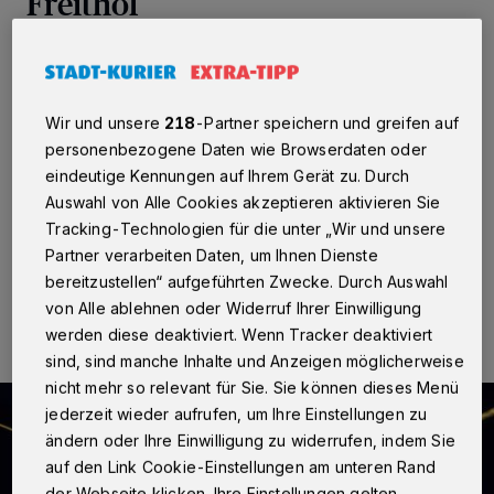
Freithof
Neuss
·
Am Donnerstag, 11. August, findet nach
zweijähriger „Corona-Pause“ wieder der von den
Neusserinnen und Neussern und den vielen
Wir und unsere
218
-Partner speichern und greifen auf
auswärtigen Räuber-Fans geschätzte 29.
„Räuberabend“ statt. Die Open-Air-Party startet ab 17
personenbezogene Daten wie Browserdaten oder
Uhr auf dem Freithof, im Schatten des
eindeutige Kennungen auf Ihrem Gerät zu. Durch
Quirinusmünsters, bei weiterhin freiem Eintritt.
Auswahl von Alle Cookies akzeptieren aktivieren Sie
Tracking-Technologien für die unter „Wir und unsere
Partner verarbeiten Daten, um Ihnen Dienste
bereitzustellen“ aufgeführten Zwecke. Durch Auswahl
11.08.2022 , 08:22 Uhr
Eine Minute Lesezeit
von Alle ablehnen oder Widerruf Ihrer Einwilligung
werden diese deaktiviert. Wenn Tracker deaktiviert
sind, sind manche Inhalte und Anzeigen möglicherweise
nicht mehr so relevant für Sie. Sie können dieses Menü
jederzeit wieder aufrufen, um Ihre Einstellungen zu
ändern oder Ihre Einwilligung zu widerrufen, indem Sie
auf den Link Cookie-Einstellungen am unteren Rand
der Webseite klicken. Ihre Einstellungen gelten