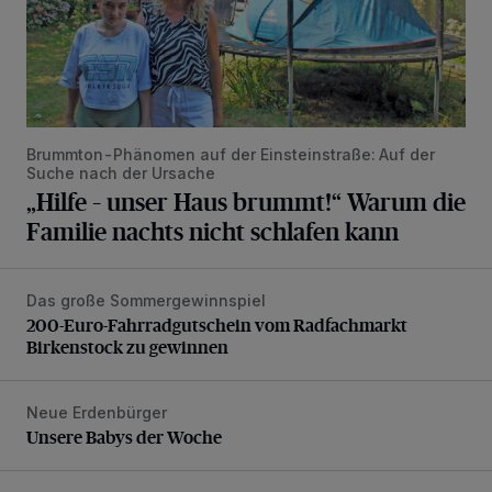
Brummton-Phänomen auf der Einsteinstraße: Auf der
Suche nach der Ursache
„Hilfe – unser Haus brummt!“ Warum die
Familie nachts nicht schlafen kann
Das große Sommergewinnspiel
200-Euro-Fahrradgutschein vom Radfachmarkt Birkenst
200-Euro-Fahrradgutschein vom Radfachmarkt
Birkenstock zu gewinnen
Neue Erdenbürger
Unsere Babys der Woche
Unsere Babys der Woche