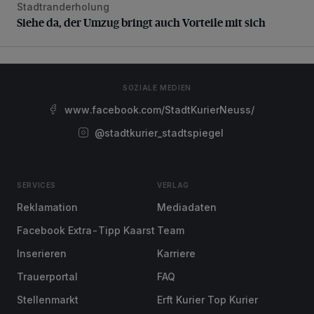
Stadtranderholung
Siehe da, der Umzug bringt auch Vorteile mit sich
Siehe da, der Umzug bringt auch Vorteile mit sich
SOZIALE MEDIEN
www.facebook.com/StadtKurierNeuss/
@stadtkurier_stadtspiegel
SERVICES
VERLAG
Reklamation
Mediadaten
Facebook Extra-Tipp Kaarst
Team
Inserieren
Karriere
Trauerportal
FAQ
Stellenmarkt
Erft Kurier Top Kurier