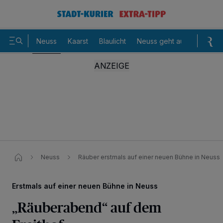
Neuss
Kaarst
Blaulicht
Neuss geht aus
Sommer
Neuss
Räuber erstmals auf einer neuen Bühne in Neuss​
Erstmals auf einer neuen Bühne in Neuss
„Räuberabend“ auf dem