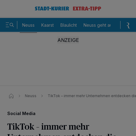
Neuss
Kaarst
Blaulicht
Neuss geht aus
Sommer
Neuss
TikTok – immer mehr Unternehmen entdecken die
Social Media
TikTok – immer mehr