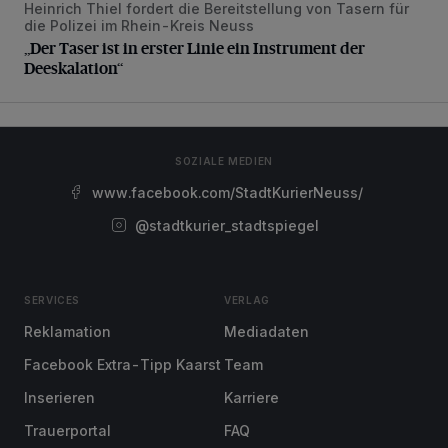
Heinrich Thiel fordert die Bereitstellung von Tasern für
die Polizei im Rhein-Kreis Neuss
„Der Taser ist in erster Linie ein Instrument der
Deeskalation“
SOZIALE MEDIEN
www.facebook.com/StadtKurierNeuss/
@stadtkurier_stadtspiegel
SERVICES
VERLAG
Reklamation
Mediadaten
Facebook Extra-Tipp Kaarst
Team
Inserieren
Karriere
Trauerportal
FAQ