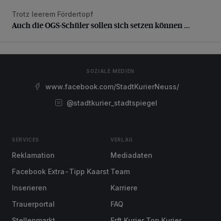
Trotz leerem Fördertopf
Auch die OGS-Schüler sollen sich setzen können ...
Auch die OGS-Schüler sollen sich setzen können ...
SOZIALE MEDIEN
www.facebook.com/StadtKurierNeuss/
@stadtkurier_stadtspiegel
SERVICES
VERLAG
Reklamation
Mediadaten
Facebook Extra-Tipp Kaarst
Team
Inserieren
Karriere
Trauerportal
FAQ
Stellenmarkt
Erft Kurier Top Kurier