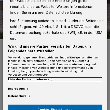
der Webseite klicken. Ihre Einstellungen gelten
innerhalb unseres Website. Weitere Informationen
finden Sie in unserer Datenschutzerklärung.
Ihre Zustimmung umfasst alle stadt-kurier.de-Seiten und
schließt gem. Art. 49 Abs. 1 S. 1 lit. a DSGVO auch die
Datenverarbeitung außerhalb des EWR, z.B. in den USA
ein.
Proteste der Landwirte bestimmen den heutigen Montag. Ein
Wir und unsere Partner verarbeiten Daten, um
Mahnmal am Startpunkt des Neusser Protestzuges bei Lanzerath.
Folgendes bereitzustellen:
Foto: Kurier-Verlag/Thomas Broich
Verwendung genauer Standortdaten. Endgeräteeigenschaften zur
Identifikation aktiv abfragen. Speichern von oder Zugriff auf
Informationen auf einem Endgerät. Personalisierte Werbung und
Inhalte, Messung von Werbeleistung und der Performance von
Inhalten, Zielgruppenforschung sowie Entwicklung und
Verbesserung von Angeboten.
Liste der Partner (Lieferanten)
D
erzeit liegen der Polizei im Rhein-Kreis
Impressum
Neuss insgesamt drei Anmeldungen für
Datenschutz
Kundgebungen vor, die am Montag tagsüber,
stattfinden sollen.
Cookie-Einstellungen