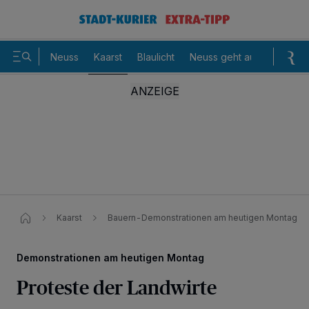
Neuss
Kaarst
Blaulicht
Neuss geht aus
Sommer
Kaarst
Bauern-Demonstrationen am heutigen Montag​
Demonstrationen am heutigen Montag
Proteste der Landwirte