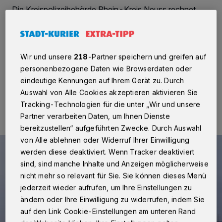
Die Kreispolizeibehörde Rhein-Kreis Neuss rechnet
wegen anstehender Versammlungslagen im
Zusammenhang mit Kundgebungen von Landwirten
heutigen Montag (08. Januar) mit Verkehrsstörungen im
Neusser Kreisgebiet.
Wir und unsere
218
-Partner speichern und greifen auf
personenbezogene Daten wie Browserdaten oder
eindeutige Kennungen auf Ihrem Gerät zu. Durch
08.01.2024 , 12:30 Uhr
Eine Minute Lesezeit
Auswahl von Alle Cookies akzeptieren aktivieren Sie
Tracking-Technologien für die unter „Wir und unsere
Partner verarbeiten Daten, um Ihnen Dienste
bereitzustellen“ aufgeführten Zwecke. Durch Auswahl
von Alle ablehnen oder Widerruf Ihrer Einwilligung
werden diese deaktiviert. Wenn Tracker deaktiviert
sind, sind manche Inhalte und Anzeigen möglicherweise
nicht mehr so relevant für Sie. Sie können dieses Menü
jederzeit wieder aufrufen, um Ihre Einstellungen zu
ändern oder Ihre Einwilligung zu widerrufen, indem Sie
auf den Link Cookie-Einstellungen am unteren Rand