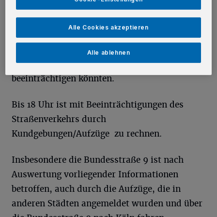
Darüber hinaus gibt es mindestens eine
Alle Cookies akzeptieren
weitere Anmeldung von Aufzügen anderer
Städte, die durch das Kreisgebiet führen sollen
Alle ablehnen
und entsprechend ebenso den Verkehr
beeinträchtigen könnten.
Bis 18 Uhr ist mit Beeinträchtigungen des
Straßenverkehrs durch
Kundgebungen/Aufzüge zu rechnen.
Insbesondere die Bundesstraße 9 ist nach
Auswertung vorliegender Informationen
betroffen, auch durch die Aufzüge, die in
anderen Städten angemeldet wurden und über