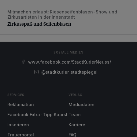
Mitmachen erlaubt: Riesenseifenblasen-Show und
Zirkusspaß und Seifenblasen
Zirkusartisten in der Innenstadt
Zirkusspaß und Seifenblasen
SOZIALE MEDIEN
www.facebook.com/StadtKurierNeuss/
@stadtkurier_stadtspiegel
SERVICES
VERLAG
Reklamation
Mediadaten
Facebook Extra-Tipp Kaarst
Team
Inserieren
Karriere
Trauerportal
FAQ