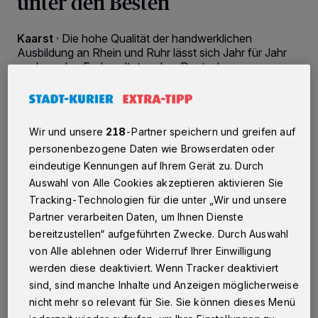
unter den Besten
Kaarst
·
Die hohe Qualität der handwerklichen
Ausbildung an Rhein und Ruhr lässt sich Jahr für Jahr
auch an den Endresultaten der „Deutschen
Meisterschaft im Handwerk – German Craft Skills
(DMH)“ ablesen. Beim 2025er Durchgang des
Leistungswettbewerbs für Gesellenprüflinge glänzten
die Teilnehmer aus dem Handwerkskammer- und
Wir und unsere
218
-Partner speichern und greifen auf
Regierungsbezirk Düsseldorf so zahlreich wie lange
personenbezogene Daten wie Browserdaten oder
nicht – vor allem auf Landesebene in Nordrhein-
Westfalen. Hier konnte die HWK bei ihrer
eindeutige Kennungen auf Ihrem Gerät zu. Durch
vorweihnachtlichen Bestenehrung gleich 13
Auswahl von Alle Cookies akzeptieren aktivieren Sie
Landessieger sowie zwei Bundessiegern gratulieren,
Tracking-Technologien für die unter „Wir und unsere
darunter auch Lara Willmsen, die ihre Ausbildung in
Partner verarbeiten Daten, um Ihnen Dienste
Kaarst gemacht hatte.
bereitzustellen“ aufgeführten Zwecke. Durch Auswahl
von Alle ablehnen oder Widerruf Ihrer Einwilligung
werden diese deaktiviert. Wenn Tracker deaktiviert
09.12.2025 , 12:58 Uhr
2 Minuten Lesezeit
sind, sind manche Inhalte und Anzeigen möglicherweise
nicht mehr so relevant für Sie. Sie können dieses Menü