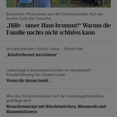
Brummton-Phänomen auf der Einsteinstraße: Auf der
Suche nach der Ursache
„Hilfe – unser Haus brummt!“ Warum die
Familie nachts nicht schlafen kann
Im Geschwister-Scholl-Haus - Eintritt frei
„Kindertheater im Grünen“
„Kindertheater im Grünen“
Lebendige Industriegeschichte im Hengststall -
Wenn die Sirene heult ...
Sonderführung für unsere Leser
Wenn die Sirene heult ...
Wie das Schützenwesen auf der Landesgartenschau
Brauchtumstage mit Röschendrehen, Blasmusik und Blume
gepflegt wird
Brauchtumstage mit Röschendrehen, Blasmusik und
Blumenhörnern