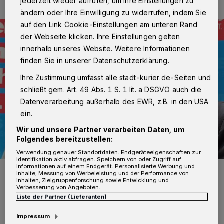
jederzeit wieder aufrufen, um Ihre Einstellungen zu
ändern oder Ihre Einwilligung zu widerrufen, indem Sie
auf den Link Cookie-Einstellungen am unteren Rand
der Webseite klicken. Ihre Einstellungen gelten
innerhalb unseres Website. Weitere Informationen
finden Sie in unserer Datenschutzerklärung.
Ihre Zustimmung umfasst alle stadt-kurier.de-Seiten und
schließt gem. Art. 49 Abs. 1 S. 1 lit. a DSGVO auch die
Datenverarbeitung außerhalb des EWR, z.B. in den USA
ein.
Wir und unsere Partner verarbeiten Daten, um
Folgendes bereitzustellen:
Verwendung genauer Standortdaten. Endgeräteeigenschaften zur
Identifikation aktiv abfragen. Speichern von oder Zugriff auf
Informationen auf einem Endgerät. Personalisierte Werbung und
Lara Willmsen konnte bei der Verleihung nicht dabei sein. An ihrer
Inhalte, Messung von Werbeleistung und der Performance von
Stelle nahm Ausbilderin Margot Schut (Bild) von HWK-Präsident
Inhalten, Zielgruppenforschung sowie Entwicklung und
Andreas Ehlert die Urkunde in Empfang.
Verbesserung von Angeboten.
Foto: WILFRIED MEYER
Liste der Partner (Lieferanten)
Impressum