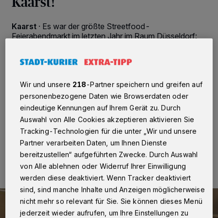
Kaarst!
Kaarst
·
Es war der größte Streetfood-
Feierabendmarkt im letzten Jahr im Raum Düsseldorf:
5.000 Menschen waren im August letzten Jahres auf
dem Neumarkt, um im Schatten des Kaarster
Rathauses bei Bier, Wein oder Cocktails den Tag
ausklingen zu lassen, leckeres Streetfood zu genießen
und Freunde zu treffen. Heute, Dienstag, gibt es nun die
Wir und unsere
218
-Partner speichern und greifen auf
Neuauflage: „Kaarst köstlich“ kommt wieder in die
personenbezogene Daten wie Browserdaten oder
Stadtmitte.
eindeutige Kennungen auf Ihrem Gerät zu. Durch
Auswahl von Alle Cookies akzeptieren aktivieren Sie
Tracking-Technologien für die unter „Wir und unsere
Partner verarbeiten Daten, um Ihnen Dienste
27.05.2025 , 09:55 Uhr
2 Minuten Lesezeit
bereitzustellen“ aufgeführten Zwecke. Durch Auswahl
von Alle ablehnen oder Widerruf Ihrer Einwilligung
werden diese deaktiviert. Wenn Tracker deaktiviert
sind, sind manche Inhalte und Anzeigen möglicherweise
nicht mehr so relevant für Sie. Sie können dieses Menü
jederzeit wieder aufrufen, um Ihre Einstellungen zu