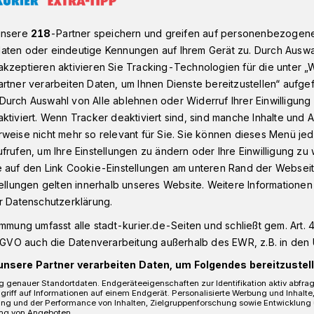
unsere
218
-Partner speichern und greifen auf personenbezogen
aten oder eindeutige Kennungen auf Ihrem Gerät zu. Durch Auswa
aus in Narren-Hand: Mit Vollgas in die tollen Tage gestartet
kzeptieren aktivieren Sie Tracking-Technologien für die unter „
rtner verarbeiten Daten, um Ihnen Dienste bereitzustellen“ aufge
Durch Auswahl von Alle ablehnen oder Widerruf Ihrer Einwilligun
ktiviert. Wenn Tracker deaktiviert sind, sind manche Inhalte und
 Rathaus in Narren-
weise nicht mehr so relevant für Sie. Sie können dieses Menü jed
frufen, um Ihre Einstellungen zu ändern oder Ihre Einwilligung zu 
lgas in die tollen
e auf den Link Cookie-Einstellungen am unteren Rand der Webseit
tellungen gelten innerhalb unseres Website. Weitere Informationen
et
r Datenschutzerklärung.
immung umfasst alle stadt-kurier.de-Seiten und schließt gem. Art. 4
DSGVO auch die Datenverarbeitung außerhalb des EWR, z.B. in den 
er im Kaarster Rathaus: Während die
unsere Partner verarbeiten Daten, um Folgendes bereitzustell
m die Schlüsselgewalt kämpfen, werden
 genauer Standortdaten. Endgeräteeigenschaften zur Identifikation aktiv abfra
 der weiblichen Vierer-Stadtspitze in
griff auf Informationen auf einem Endgerät. Personalisierte Werbung und Inhalt
ung und der Performance von Inhalten, Zielgruppenforschung sowie Entwicklung
ng von Angeboten.