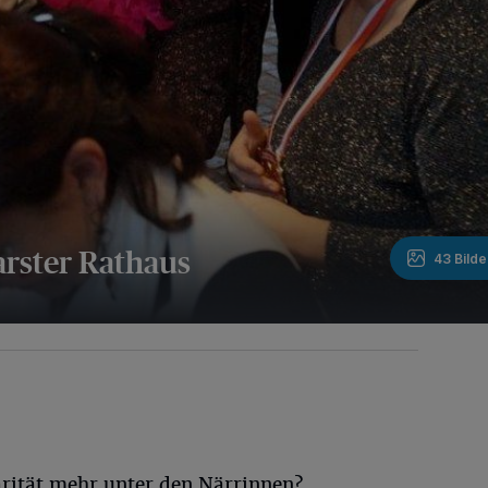
rster Rathaus
43 Bilde
darität mehr unter den Närrinnen?