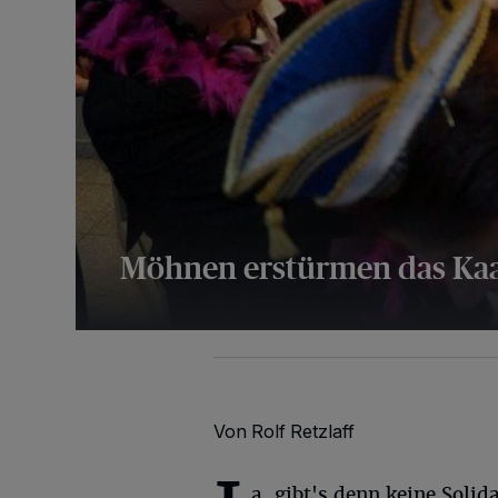
Möhnen erstürmen das Kaa
43 Bilder
Von Rolf Retzlaff
a, gibt's denn keine Soli