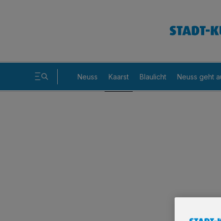
Neuss
Kaarst
Blaulicht
Neuss geht a