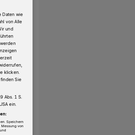
e Daten wie
hl von Alle
Wir und
führten
g werden
 Anzeigen
erzeit
widerrufen,
e klicken.
 finden Sie
9 Abs. 1 S.
USA ein.
en:
gen. Speichern
e, Messung von
 und