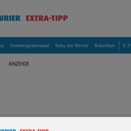
us
Sommergewinnspiel
Baby der Woche
Brauchtum
E-P