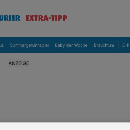
us
Sommergewinnspiel
Baby der Woche
Brauchtum
E-P