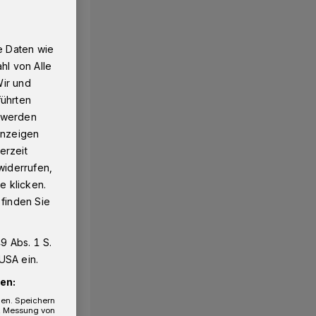
e Daten wie
hl von Alle
Wir und
führten
g werden
 Anzeigen
erzeit
widerrufen,
e klicken.
 finden Sie
9 Abs. 1 S.
USA ein.
en:
gen. Speichern
e, Messung von