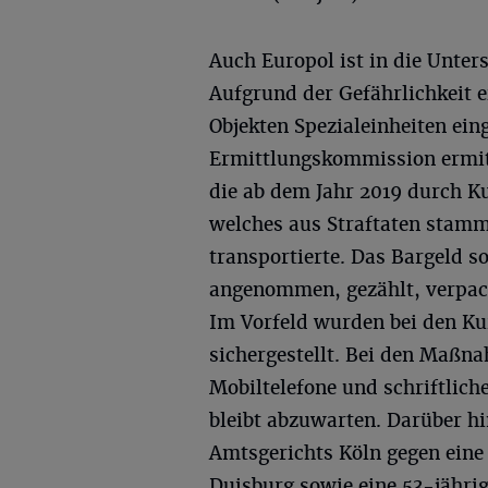
Auch Europol ist in die Unte
Aufgrund der Gefährlichkeit e
Objekten Spezialeinheiten ein
Ermittlungskommission ermitt
die ab dem Jahr 2019 durch K
welches aus Straftaten stamme
transportierte. Das Bargeld s
angenommen, gezählt, verpackt
Im Vorfeld wurden bei den Ku
sichergestellt. Bei den Maßn
Mobiltelefone und schriftlich
bleibt abzuwarten. Darüber h
Amtsgerichts Köln gegen eine
Duisburg sowie eine 53-jähri