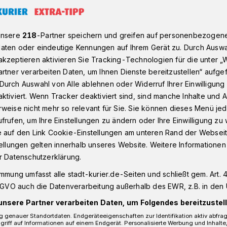
unsere
218
-Partner speichern und greifen auf personenbezogen
nsatz
aten oder eindeutige Kennungen auf Ihrem Gerät zu. Durch Auswa
kzeptieren aktivieren Sie Tracking-Technologien für die unter „
rtner verarbeiten Daten, um Ihnen Dienste bereitzustellen“ aufge
RW
Durch Auswahl von Alle ablehnen oder Widerruf Ihrer Einwilligun
ktiviert. Wenn Tracker deaktiviert sind, sind manche Inhalte und
acht auf
weise nicht mehr so relevant für Sie. Sie können dieses Menü jed
frufen, um Ihre Einstellungen zu ändern oder Ihre Einwilligung zu 
e auf den Link Cookie-Einstellungen am unteren Rand der Webseit
tellungen gelten innerhalb unseres Website. Weitere Informationen
r Datenschutzerklärung.
Finanzermittlungsgruppe des
immung umfasst alle stadt-kurier.de-Seiten und schließt gem. Art. 4
nd des Zollfahndungsamtes Essen führen
DSGVO auch die Datenverarbeitung außerhalb des EWR, z.B. in den 
schaft Köln Ermittlungen gegen 46
unsere Partner verarbeiten Daten, um Folgendes bereitzustell
fahrenskomplex wegen des Verdachtes der
 genauer Standortdaten. Endgeräteeigenschaften zur Identifikation aktiv abfra
chweren Fällen.
griff auf Informationen auf einem Endgerät. Personalisierte Werbung und Inhalt