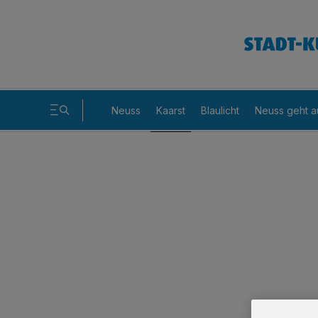
Neuss
Kaarst
Blaulicht
Neuss geht a