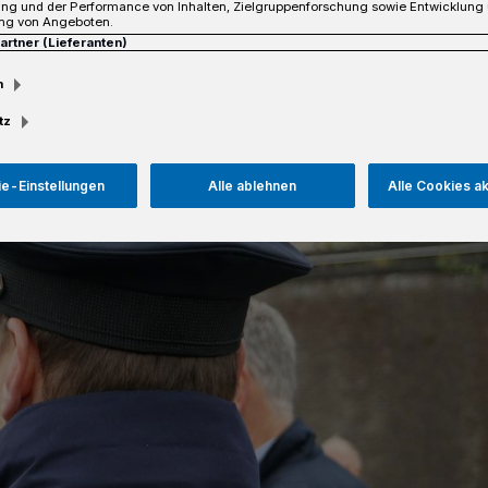
ung und der Performance von Inhalten, Zielgruppenforschung sowie Entwicklung
ng von Angeboten.
Partner (Lieferanten)
m
Lesezeit
tz
e-Einstellungen
Alle ablehnen
Alle Cookies a