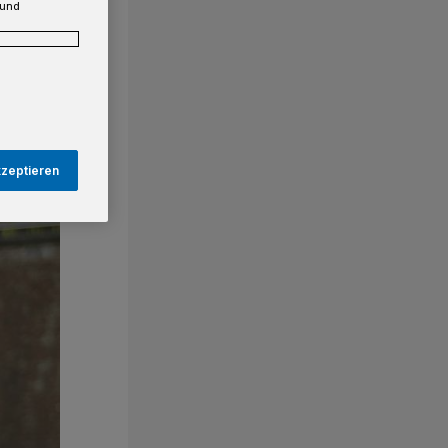
 und
kzeptieren