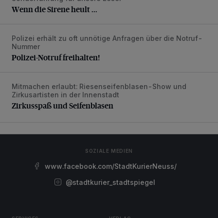
Wenn die Sirene heult ...
Polizei erhält zu oft unnötige Anfragen über die Notruf-
Polizei-Notruf freihalten!
Nummer
Polizei-Notruf freihalten!
Mitmachen erlaubt: Riesenseifenblasen-Show und
Zirkusspaß und Seifenblasen
Zirkusartisten in der Innenstadt
Zirkusspaß und Seifenblasen
SOZIALE MEDIEN
www.facebook.com/StadtKurierNeuss/
@stadtkurier_stadtspiegel