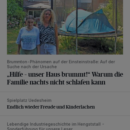
Brummton-Phänomen auf der Einsteinstraße: Auf der
Suche nach der Ursache
„Hilfe – unser Haus brummt!“ Warum die
Familie nachts nicht schlafen kann
Spielplatz Uedesheim
Endlich wieder Freude und Kinderlachen
Endlich wieder Freude und Kinderlachen
Lebendige Industriegeschichte im Hengststall -
Wenn die Sirene heult ...
Sonderführung für unsere Leser