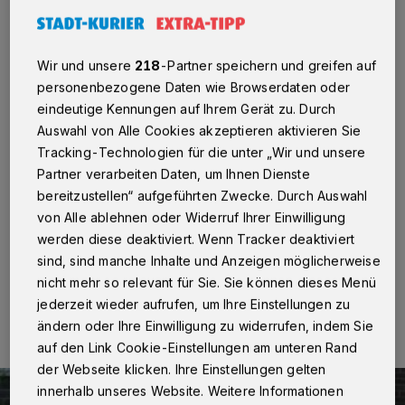
leuchtendes Vorbild für Andere
Kaarst
·
Unsere Stadt ist alt – Kaarst hat einen
Wir und unsere
218
-Partner speichern und greifen auf
vergleichsweise hohen Anteil an Senioren. Probleme,
die der demografische Wandel mit sich bringt, werden
personenbezogene Daten wie Browserdaten oder
unsere Stadt früher und möglicherweise auch härter
eindeutige Kennungen auf Ihrem Gerät zu. Durch
treffen als viele andere Regionen der Republik. Da
Auswahl von Alle Cookies akzeptieren aktivieren Sie
Kaarst jedoch auch eine Stadt der Macher ist, wird man
Tracking-Technologien für die unter „Wir und unsere
hier Lösungen finden. Ein Projekt gegen
Partner verarbeiten Daten, um Ihnen Dienste
Alterseinsamkeit ist jetzt in der Endrunde eines
landesweit ausgeschriebenen Förderpreises: der
bereitzustellen“ aufgeführten Zwecke. Durch Auswahl
Büttgener „Klöndraht“.
von Alle ablehnen oder Widerruf Ihrer Einwilligung
werden diese deaktiviert. Wenn Tracker deaktiviert
sind, sind manche Inhalte und Anzeigen möglicherweise
nicht mehr so relevant für Sie. Sie können dieses Menü
16.10.2021 , 20:01 Uhr
Eine Minute Lesezeit
jederzeit wieder aufrufen, um Ihre Einstellungen zu
ändern oder Ihre Einwilligung zu widerrufen, indem Sie
auf den Link Cookie-Einstellungen am unteren Rand
der Webseite klicken. Ihre Einstellungen gelten
innerhalb unseres Website. Weitere Informationen