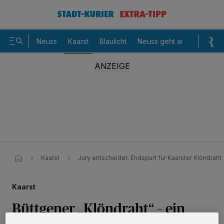
Neuss
Kaarst
Blaulicht
Neuss geht aus
Sommer
Kaarst
Jury entscheidet: Endspurt für Kaarster Klöndraht
Kaarst
Büttgener „Klöndraht“ – ein