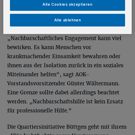
Nachbarschaften“ der AOK
Alle Cookies akzeptieren
Rheinland/Hamburg unterstützt mit jeweils
1.000 Euro Projekte, die die Lebensqualität in
Alle ablehnen
Quartier oder Dorf nachhaltig stärken.
„Nachbarschaftliches Engagement kann viel
bewirken. Es kann Menschen vor
krankmachender Einsamkeit bewahren oder
ihnen aus der Isolation zurück in ein soziales
Miteinander helfen“, sagt AOK-
Vorstandsvorsitzender Günter Wältermann.
Eine Grenze sollte dabei allerdings beachtet
werden. „Nachbarschaftshilfe ist kein Ersatz
für professionelle Hilfe.“
Die Quartiersinitiative Büttgen geht mit ihrem