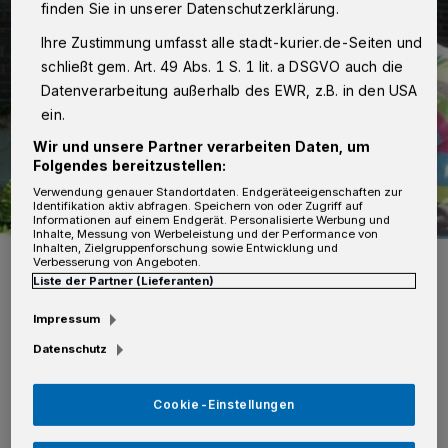
finden Sie in unserer Datenschutzerklärung.
Ihre Zustimmung umfasst alle stadt-kurier.de-Seiten und
schließt gem. Art. 49 Abs. 1 S. 1 lit. a DSGVO auch die
Datenverarbeitung außerhalb des EWR, z.B. in den USA
ein.
Wir und unsere Partner verarbeiten Daten, um
Folgendes bereitzustellen:
Verwendung genauer Standortdaten. Endgeräteeigenschaften zur
Identifikation aktiv abfragen. Speichern von oder Zugriff auf
Informationen auf einem Endgerät. Personalisierte Werbung und
Inhalte, Messung von Werbeleistung und der Performance von
Inhalten, Zielgruppenforschung sowie Entwicklung und
Ellen Schmittner, Beate Kopp und Gerda Linden (von links) vom
Verbesserung von Angeboten.
Büttger Treff freuen sich über den Erfolg ihres Angebots.
Liste der Partner (Lieferanten)
Foto: privat/Saskia Karbowiak
Impressum
Datenschutz
Cookie-Einstellungen
D
er Förderpreis „Gesunde