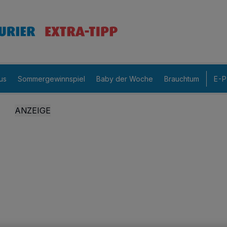
us
Sommergewinnspiel
Baby der Woche
Brauchtum
E-P