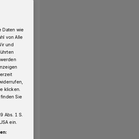
euss verweig
e Daten wie
hl von Alle
Wir und
führten
g werden
 Anzeigen
erzeit
widerrufen,
e klicken.
 finden Sie
9 Abs. 1 S.
USA ein.
en: