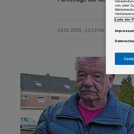
Verwendung
von oder Zu
Werbeleist
Verbesseru
Liste der 
24.01.2018 , 12:13 Uhr
3 Minuten Le
Impressu
Datenschu
Cooki