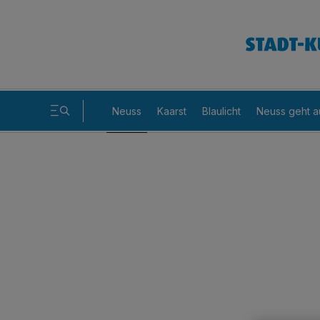
Neuss
Kaarst
Blaulicht
Neuss geht a