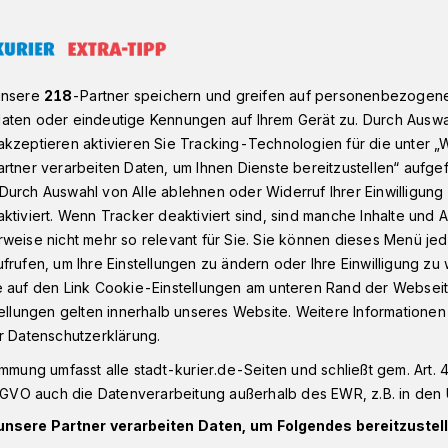
r kauft Elektrofahrzeug und darf es nicht zuhause aufladen Stadt N
unsere
218
-Partner speichern und greifen auf personenbezogen
aten oder eindeutige Kennungen auf Ihrem Gerät zu. Durch Auswa
kzeptieren aktivieren Sie Tracking-Technologien für die unter „
rtner verarbeiten Daten, um Ihnen Dienste bereitzustellen“ aufge
eusser kauft
Durch Auswahl von Alle ablehnen oder Widerruf Ihrer Einwilligun
ktiviert. Wenn Tracker deaktiviert sind, sind manche Inhalte und
eug und darf es
weise nicht mehr so relevant für Sie. Sie können dieses Menü jed
frufen, um Ihre Einstellungen zu ändern oder Ihre Einwilligung zu 
e aufladen
e auf den Link Cookie-Einstellungen am unteren Rand der Webseit
tellungen gelten innerhalb unseres Website. Weitere Informationen
r Datenschutzerklärung.
rd im Zusammenhang mit Klimaschutz so
immung umfasst alle stadt-kurier.de-Seiten und schließt gem. Art. 4
bilität. Erklärtes Ziel der
DSGVO auch die Datenverarbeitung außerhalb des EWR, z.B. in den 
 2020 eine Million entsprechender
unsere Partner verarbeiten Daten, um Folgendes bereitzustell
traßen zu haben.