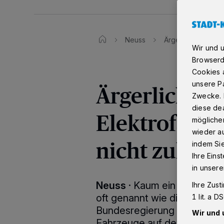
Neuss
Ärgerlich: Neusse
Wir und 
Browserd
Cookies a
unsere Pa
Ärgerlich: N
Zwecke. 
diese dea
Elektrofahrz
möglicher
wieder au
nicht zuhaus
indem Si
Ihre Eins
in unsere
Neuss
·
Kaum ein Thema wi
Ihre Zust
oft genannt wie die Elektromo
1 lit. a 
Bundesregierung ist es, bis
Wir und 
Fahrzeuge auf deutschen S