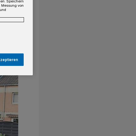
gen. Speichern
e, Messung von
 und
kzeptieren