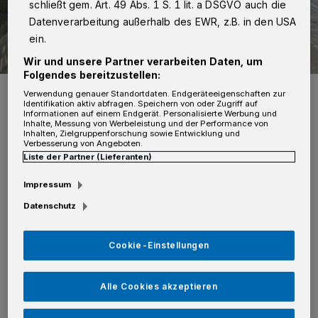
schließt gem. Art. 49 Abs. 1 S. 1 lit. a DSGVO auch die
Datenverarbeitung außerhalb des EWR, z.B. in den USA
ein.
Wir und unsere Partner verarbeiten Daten, um
Folgendes bereitzustellen:
An der Bushaltestelle am Hermannsplatz wurden Scheiben
Verwendung genauer Standortdaten. Endgeräteeigenschaften zur
eingeschlagen.
Identifikation aktiv abfragen. Speichern von oder Zugriff auf
Informationen auf einem Endgerät. Personalisierte Werbung und
Foto: Kreispolizeibehörde Rhein-Kreis Neuss
Inhalte, Messung von Werbeleistung und der Performance von
Inhalten, Zielgruppenforschung sowie Entwicklung und
Verbesserung von Angeboten.
Liste der Partner (Lieferanten)
Impressum
A
n der Krurstraße (Fahrtrichtung
Datenschutz
Hauptbahnhof), Tilmannstraße
Cookie-Einstellungen
(Fahrtrichtung Hauptbahnhof) und
Hermannsplatz (Fahrtrichtung Jülicher
Alle Cookies akzeptieren
Straße).