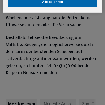
Alle ablehnen
Die Taten ereigneten sich nach derzeitigem
Kenntnisstand im Verlauf des vergangenen
Wochenendes. Bislang hat die Polizei keine
Hinweise auf den oder die Verursacher.
Deshalb bittet sie die Bevölkerung um
Mithilfe: Zeugen, die möglicherweise durch
den Lärm der berstenden Scheiben auf
Tatverdächtige aufmerksam wurden, werden
gebeten, sich unter Tel. 02131/30 00 bei der
Kripo in Neuss zu melden.
Meistgelesen
Neueste Artikel
Zum Thema