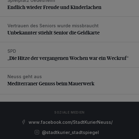
Spielplatz Uedesheim
Endlich wieder Freude und Kinderlachen
Endlich wieder Freude und Kinderlachen
Vertrauen des Seniors wurde missbraucht
Unbekannter stiehlt Senior die Geldkarte
Unbekannter stiehlt Senior die Geldkarte
SPD
„Die Hitze der vergangenen Wochen war ein Weckruf“
„Die Hitze der vergangenen Wochen war ein Weckruf“
Neuss geht aus
Mediterraner Genuss beim Mauerwerk
Mediterraner Genuss beim Mauerwerk
SOZIALE MEDIEN
www.facebook.com/StadtKurierNeuss/
@stadtkurier_stadtspiegel