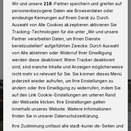
Wir und unsere
218
-Partner speichern und greifen auf
Neuss
·
Und wieder haben gedankenlose Randalierer
personenbezogene Daten wie Browserdaten oder
brutal zugeschlagen: Am vergangenen Sonntag
wurden der Polizei mehrere mutwillig beschädigte
eindeutige Kennungen auf Ihrem Gerät zu. Durch
Bushaltestellen in Neuss angezeigt. An drei Haltestellen
Auswahl von Alle Cookies akzeptieren aktivieren Sie
wurden die Glasscheiben eingeschlagen:
Tracking-Technologien für die unter „Wir und unsere
Partner verarbeiten Daten, um Ihnen Dienste
bereitzustellen“ aufgeführten Zwecke. Durch Auswahl
von Alle ablehnen oder Widerruf Ihrer Einwilligung
29.01.2022 , 19:14 Uhr
Eine Minute Lesezeit
werden diese deaktiviert. Wenn Tracker deaktiviert
sind, sind manche Inhalte und Anzeigen möglicherweise
nicht mehr so relevant für Sie. Sie können dieses Menü
jederzeit wieder aufrufen, um Ihre Einstellungen zu
ändern oder Ihre Einwilligung zu widerrufen, indem Sie
auf den Link Cookie-Einstellungen am unteren Rand
der Webseite klicken. Ihre Einstellungen gelten
innerhalb unseres Website. Weitere Informationen
finden Sie in unserer Datenschutzerklärung.
Ihre Zustimmung umfasst alle stadt-kurier.de-Seiten und