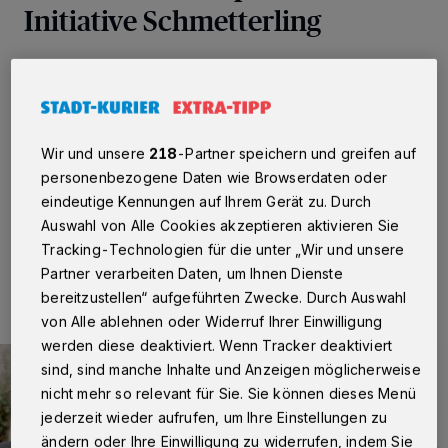
Initiative Schmetterling
Neuss
·
Die Gemeinnützige Wohnungs-
Genossenschaft e.G. (GWG) hatte im November 2021
ihre Geschäftspartner, Mitglieder und Freunde der
Genossenschaft zur bereits neunten weihnachtlichen
Spendenaktion zugunsten einer gemeinnützigen
Wir und unsere
218
-Partner speichern und greifen auf
Einrichtung aus der Region aufgerufen.
personenbezogene Daten wie Browserdaten oder
eindeutige Kennungen auf Ihrem Gerät zu. Durch
Auswahl von Alle Cookies akzeptieren aktivieren Sie
Tracking-Technologien für die unter „Wir und unsere
29.01.2022 , 19:37 Uhr
2 Minuten Lesezeit
Partner verarbeiten Daten, um Ihnen Dienste
bereitzustellen“ aufgeführten Zwecke. Durch Auswahl
von Alle ablehnen oder Widerruf Ihrer Einwilligung
werden diese deaktiviert. Wenn Tracker deaktiviert
sind, sind manche Inhalte und Anzeigen möglicherweise
nicht mehr so relevant für Sie. Sie können dieses Menü
jederzeit wieder aufrufen, um Ihre Einstellungen zu
ändern oder Ihre Einwilligung zu widerrufen, indem Sie