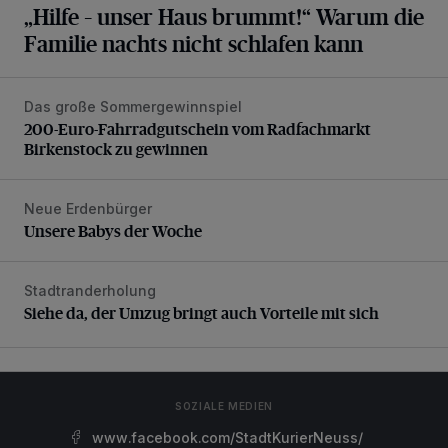
„Hilfe – unser Haus brummt!“ Warum die
Familie nachts nicht schlafen kann
Das große Sommergewinnspiel
200-Euro-Fahrradgutschein vom Radfachmarkt Birkenst
200-Euro-Fahrradgutschein vom Radfachmarkt
Birkenstock zu gewinnen
Neue Erdenbürger
Unsere Babys der Woche
Unsere Babys der Woche
Stadtranderholung
Siehe da, der Umzug bringt auch Vorteile mit sich
Siehe da, der Umzug bringt auch Vorteile mit sich
SOZIALE MEDIEN
www.facebook.com/StadtKurierNeuss/