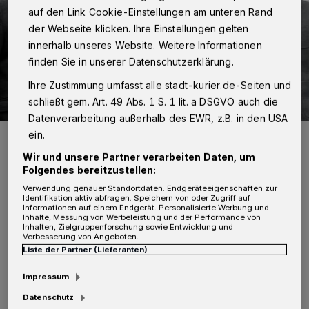
auf den Link Cookie-Einstellungen am unteren Rand
der Webseite klicken. Ihre Einstellungen gelten
innerhalb unseres Website. Weitere Informationen
finden Sie in unserer Datenschutzerklärung.
Ihre Zustimmung umfasst alle stadt-kurier.de-Seiten und
schließt gem. Art. 49 Abs. 1 S. 1 lit. a DSGVO auch die
Datenverarbeitung außerhalb des EWR, z.B. in den USA
ein.
Riesenfreude bei der Spendenübergabe (v.l.n.r.): Ulrich Brombach
(Vorstand GWG), Birgit Ritter (Geschäftsführerin Initiative
Schmetterling), Kordula Baumann (Koordinatorin Initiative
Wir und unsere Partner verarbeiten Daten, um
Schmetterling) und Stefan Zellnig (Vorstand GWG).
Folgendes bereitzustellen:
Foto: GWG
Verwendung genauer Standortdaten. Endgeräteeigenschaften zur
Identifikation aktiv abfragen. Speichern von oder Zugriff auf
Informationen auf einem Endgerät. Personalisierte Werbung und
Inhalte, Messung von Werbeleistung und der Performance von
Inhalten, Zielgruppenforschung sowie Entwicklung und
Verbesserung von Angeboten.
Liste der Partner (Lieferanten)
Als Empfängerin der Spende wurde in diesem
Impressum
Jahr die Initiative Schmetterling in Neuss
Datenschutz