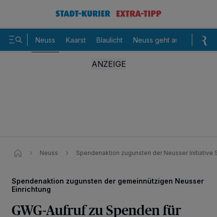
Neuss
Kaarst
Blaulicht
Neuss geht aus
Sommer
Neuss
Spendenaktion zugunsten der Neusser Initiative 
Spendenaktion zugunsten der gemeinnützigen Neusser
Einrichtung
GWG-Aufruf zu Spenden für