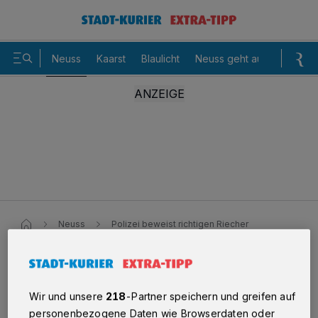
Neuss
Kaarst
Blaulicht
Neuss geht aus
Sommer
Neuss
Polizei beweist richtigen Riecher
Drogen sichergestellt
Polizei beweist richtigen
Wir und unsere
218
-Partner speichern und greifen auf
personenbezogene Daten wie Browserdaten oder