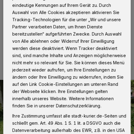
Riecher
eindeutige Kennungen auf Ihrem Gerät zu. Durch
Auswahl von Alle Cookies akzeptieren aktivieren Sie
Reuschenberg
·
In der Nacht zu Mittwoch, 26. Juli,
Tracking-Technologien für die unter „Wir und unsere
gegen 3 Uhr meldeten Anwohner der Polizei eine
Partner verarbeiten Daten, um Ihnen Dienste
Ruhestörung an der Bergheimer Straße.
bereitzustellen“ aufgeführten Zwecke. Durch Auswahl
von Alle ablehnen oder Widerruf Ihrer Einwilligung
werden diese deaktiviert. Wenn Tracker deaktiviert
26.07.2017 , 12:55 Uhr
Eine Minute Lesezeit
sind, sind manche Inhalte und Anzeigen möglicherweise
nicht mehr so relevant für Sie. Sie können dieses Menü
jederzeit wieder aufrufen, um Ihre Einstellungen zu
ändern oder Ihre Einwilligung zu widerrufen, indem Sie
auf den Link Cookie-Einstellungen am unteren Rand
der Webseite klicken. Ihre Einstellungen gelten
innerhalb unseres Website. Weitere Informationen
finden Sie in unserer Datenschutzerklärung.
Ihre Zustimmung umfasst alle stadt-kurier.de-Seiten und
schließt gem. Art. 49 Abs. 1 S. 1 lit. a DSGVO auch die
Datenverarbeitung außerhalb des EWR, z.B. in den USA