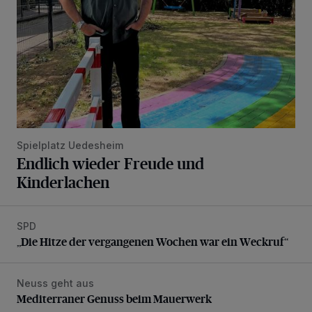
Spielplatz Uedesheim
Endlich wieder Freude und
Kinderlachen
SPD
„Die Hitze der vergangenen Wochen war ein Weckruf“
„Die Hitze der vergangenen Wochen war ein Weckruf“
Neuss geht aus
Mediterraner Genuss beim Mauerwerk
Mediterraner Genuss beim Mauerwerk