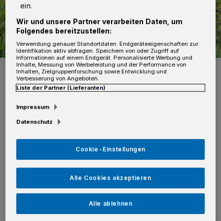
ein.
Wir und unsere Partner verarbeiten Daten, um
Folgendes bereitzustellen:
Verwendung genauer Standortdaten. Endgeräteeigenschaften zur
Identifikation aktiv abfragen. Speichern von oder Zugriff auf
Informationen auf einem Endgerät. Personalisierte Werbung und
Inhalte, Messung von Werbeleistung und der Performance von
Foto: Thomas Broich
Inhalten, Zielgruppenforschung sowie Entwicklung und
Verbesserung von Angeboten.
Liste der Partner (Lieferanten)
Impressum
Datenschutz
Nachdem die Beamten die Quelle des Lärms
im Bereich eines Mehrfamilienhauses
Cookie-Einstellungen
lokalisiert hatten, schlug ihnen aus der
Erdgeschosswohnung deutlicher
Alle Cookies akzeptieren
Marihuanageruch entgegen. Ihre "Spürnase"
täuschte sie nicht. In der Wohnung fanden die
Alle ablehnen
Ordnungshüter neben mehreren Tütchen