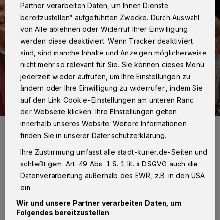
Partner verarbeiten Daten, um Ihnen Dienste
bereitzustellen“ aufgeführten Zwecke. Durch Auswahl
von Alle ablehnen oder Widerruf Ihrer Einwilligung
werden diese deaktiviert. Wenn Tracker deaktiviert
sind, sind manche Inhalte und Anzeigen möglicherweise
nicht mehr so relevant für Sie. Sie können dieses Menü
jederzeit wieder aufrufen, um Ihre Einstellungen zu
ändern oder Ihre Einwilligung zu widerrufen, indem Sie
auf den Link Cookie-Einstellungen am unteren Rand
der Webseite klicken. Ihre Einstellungen gelten
innerhalb unseres Website. Weitere Informationen
Die „Grünen Damen“ des Lukaskrankenhauses wurden von
Bürgermeister Reiner Breuer mit dem ersten Ehrenamtspreis
finden Sie in unserer Datenschutzerklärung.
ausgezeichnet.
Foto: Stadt Neuss/Pressestelle Stadt Neuss
Ihre Zustimmung umfasst alle stadt-kurier.de-Seiten und
schließt gem. Art. 49 Abs. 1 S. 1 lit. a DSGVO auch die
Datenverarbeitung außerhalb des EWR, z.B. in den USA
ein.
Wir und unsere Partner verarbeiten Daten, um
Folgendes bereitzustellen:
ur Verleihung wurden neben den