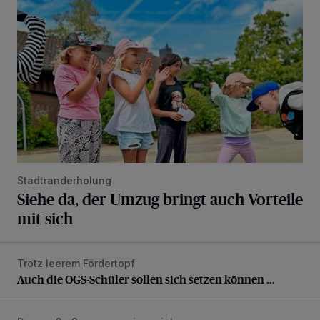
Stadtranderholung
Siehe da, der Umzug bringt auch Vorteile
mit sich
Trotz leerem Fördertopf
Auch die OGS-Schüler sollen sich setzen können ...
Auch die OGS-Schüler sollen sich setzen können ...