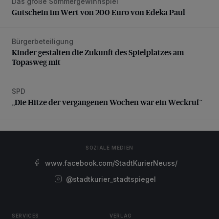
Das große Sommergewinnspiel
Gutschein im Wert von 200 Euro von Edeka Paul
Gutschein im Wert von 200 Euro von Edeka Paul
Bürgerbeteiligung
Kinder gestalten die Zukunft des Spielplatzes am Topasweg
Kinder gestalten die Zukunft des Spielplatzes am
Topasweg mit
SPD
„Die Hitze der vergangenen Wochen war ein Weckruf“
„Die Hitze der vergangenen Wochen war ein Weckruf“
SOZIALE MEDIEN
www.facebook.com/StadtKurierNeuss/
@stadtkurier_stadtspiegel
SERVICES
VERLAG