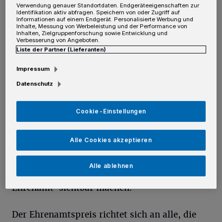
Z
Verwendung genauer Standortdaten. Endgeräteeigenschaften zur
Preisträgern unter anderem auch alle
Identifikation aktiv abfragen. Speichern von oder Zugriff auf
Informationen auf einem Endgerät. Personalisierte Werbung und
Inhaber einer Ehrenamtskarte eingeladen.
Inhalte, Messung von Werbeleistung und der Performance von
Inhalten, Zielgruppenforschung sowie Entwicklung und
Bürgermeister Reiner Breuer lobte das
Verbesserung von Angeboten.
Liste der Partner (Lieferanten)
vielfältige ehrenamtliche Engagement der
Bürger: „Sie tragen dazu bei, dass
Impressum
Zusammenhalt und Mitmenschlichkeit
Datenschutz
spürbar werden. Sie schenken ihre Zeit, ihr
Cookie-Einstellungen
Wissen und ihre Energie – und das alles ohne
materielle Gegenleistung. Mit dem
Alle Cookies akzeptieren
Ehrenamtspreis möchte die Stadt Neuss ein
Zeichen des Dankes und der Wertschätzung
Alle ablehnen
setzen und insbesondere das ,verborgene
Ehrenamt‘ sichtbar machen.“
Der Ehrenamtspreis richtet sich an alle, die