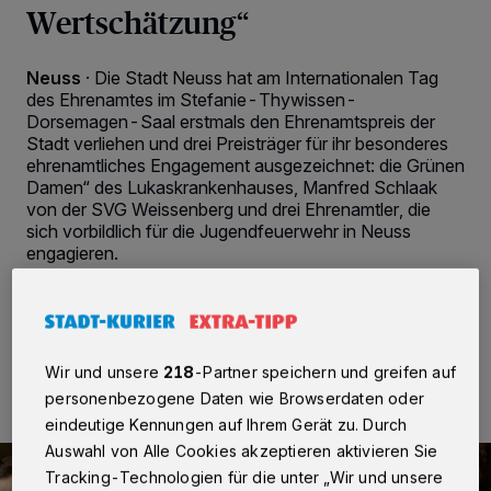
Wertschätzung“
Neuss
·
Die Stadt Neuss hat am Internationalen Tag
des Ehrenamtes im Stefanie-Thywissen-
Dorsemagen-Saal erstmals den Ehrenamtspreis der
Stadt verliehen und drei Preisträger für ihr besonderes
ehrenamtliches Engagement ausgezeichnet: die Grünen
Damen“ des Lukaskrankenhauses, Manfred Schlaak
von der SVG Weissenberg und drei Ehrenamtler, die
sich vorbildlich für die Jugendfeuerwehr in Neuss
engagieren.
13.12.2024 , 08:48 Uhr
2 Minuten Lesezeit
Wir und unsere
218
-Partner speichern und greifen auf
personenbezogene Daten wie Browserdaten oder
eindeutige Kennungen auf Ihrem Gerät zu. Durch
Auswahl von Alle Cookies akzeptieren aktivieren Sie
Tracking-Technologien für die unter „Wir und unsere