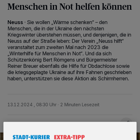
Menschen in Not helfen können
Neuss
·
Sie wollen „Wärme schenken“ – den
Menschen, die in der Ukraine den nächsten
Kriegswinter überstehen müssen, und denjenigen, die in
Neuss auf der Straße leben: Der Verein „Neuss hilft“
veranstaltet zum zweiten Mal nach 2023 die
„Winterhilfe für Menschen in Not“. Und da sich
Schützenkönig Bert Römgens und Bürgermeister
Reiner Breuer ebenfalls die Hilfe für Obdachlose sowie
die kriegsgeplagte Ukraine auf ihre Fahnen geschrieben
haben, unterstützen sie diese Aktion als Schirmherren.
13.12.2024 , 08:30 Uhr
2 Minuten Lesezeit