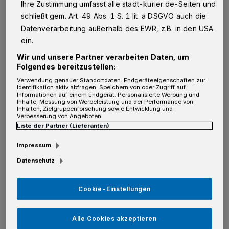
Ihre Zustimmung umfasst alle stadt-kurier.de-Seiten und
schließt gem. Art. 49 Abs. 1 S. 1 lit. a DSGVO auch die
Von Rolf Retzlaff
Datenverarbeitung außerhalb des EWR, z.B. in den USA
S
ein.
chlafsäcke, Decken, Wintermäntel und
Wir und unsere Partner verarbeiten Daten, um
mehr (siehe Infokasten) können vom 21.
Folgendes bereitzustellen:
bis 23. Dezember jeweils von 18 bis 21 Uhr im
Verwendung genauer Standortdaten. Endgeräteeigenschaften zur
Identifikation aktiv abfragen. Speichern von oder Zugriff auf
„Gare du Neuss“ an der Karl-Arnold-Straße
Informationen auf einem Endgerät. Personalisierte Werbung und
Inhalte, Messung von Werbeleistung und der Performance von
abgegeben werden (im Rahmen des
Inhalten, Zielgruppenforschung sowie Entwicklung und
Verbesserung von Angeboten.
Wintermarktes „Rendez-vouz Lunaire“,
Liste der Partner (Lieferanten)
geöffnet vom 21. bis 23. Dezember, 18 bis circa
Impressum
23 Uhr).
Datenschutz
Cookie-Einstellungen
INFO
Alle Cookies akzeptieren