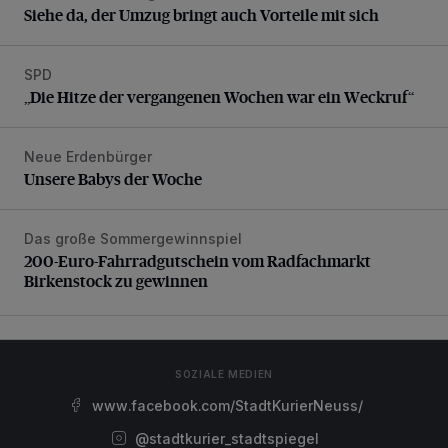
Siehe da, der Umzug bringt auch Vorteile mit sich
SPD
„Die Hitze der vergangenen Wochen war ein Weckruf“
„Die Hitze der vergangenen Wochen war ein Weckruf“
Neue Erdenbürger
Unsere Babys der Woche
Unsere Babys der Woche
Das große Sommergewinnspiel
200-Euro-Fahrradgutschein vom Radfachmarkt Birkenst
200-Euro-Fahrradgutschein vom Radfachmarkt
Birkenstock zu gewinnen
SOZIALE MEDIEN
www.facebook.com/StadtKurierNeuss/
@stadtkurier_stadtspiegel