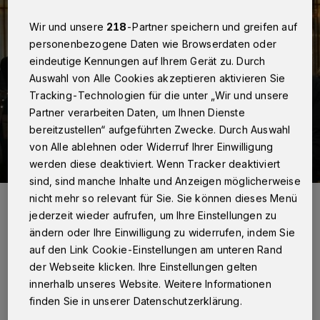
Wir und unsere
218
-Partner speichern und greifen auf
personenbezogene Daten wie Browserdaten oder
eindeutige Kennungen auf Ihrem Gerät zu. Durch
Auswahl von Alle Cookies akzeptieren aktivieren Sie
Tracking-Technologien für die unter „Wir und unsere
Partner verarbeiten Daten, um Ihnen Dienste
bereitzustellen“ aufgeführten Zwecke. Durch Auswahl
von Alle ablehnen oder Widerruf Ihrer Einwilligung
werden diese deaktiviert. Wenn Tracker deaktiviert
sind, sind manche Inhalte und Anzeigen möglicherweise
Das Team von „Neuss hilft“ freut sich, Bürgermeister Reiner Breuer
nicht mehr so relevant für Sie. Sie können dieses Menü
(4.v.r.) und Schützenkönig Bert Römgens 2.v.r.) als Schirmherren für
jederzeit wieder aufrufen, um Ihre Einstellungen zu
die Aktion „Wärme schenken“ gewonnen zu haben (v.l.): Thomas
Hafner, Kay Schloßmacher, Heidi Oldenkott-Gröhe, Lena Komarova,
ändern oder Ihre Einwilligung zu widerrufen, indem Sie
Max und Petra Lennertz.
auf den Link Cookie-Einstellungen am unteren Rand
Foto: Kurier Verlag/Rolf Retzlaff
der Webseite klicken. Ihre Einstellungen gelten
innerhalb unseres Website. Weitere Informationen
finden Sie in unserer Datenschutzerklärung.