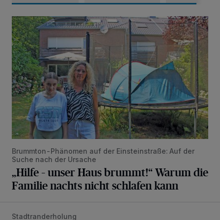
„Hilfe – unser Haus brummt!“ Warum die Familie nachts nic
Brummton-Phänomen auf der Einsteinstraße: Auf der
Suche nach der Ursache
„Hilfe – unser Haus brummt!“ Warum die
Familie nachts nicht schlafen kann
Stadtranderholung
Siehe da, der Umzug bringt auch Vorteile mit sich