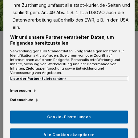
Ihre Zustimmung umfasst alle stadt-kurier.de-Seiten und
schließt gem. Art. 49 Abs. 1 S. 1 lit. a DSGVO auch die
Datenverarbeitung außerhalb des EWR, z.B. in den USA
ein.
Eine Mordkommission ermittelt.
Wir und unsere Partner verarbeiten Daten, um
Folgendes bereitzustellen:
Verwendung genauer Standortdaten. Endgeräteeigenschaften zur
Identifikation aktiv abfragen. Speichern von oder Zugriff auf
Informationen auf einem Endgerät. Personalisierte Werbung und
Inhalte, Messung von Werbeleistung und der Performance von
Inhalten, Zielgruppenforschung sowie Entwicklung und
E
Verbesserung von Angeboten.
in 43-Jähriger steht im Verdacht,
Liste der Partner (Lieferanten)
versucht zu haben, die Frau in ihrer
Impressum
Wohnung mittels eines Giftes zu töten, das er
Datenschutz
ihr mit einem Getränk verabreicht haben soll.
Die 58-Jährige soll glücklicherweise
Cookie-Einstellungen
rechtzeitig den unüblichen Geschmack
bemerkt und darauf verzichtet haben, ihr Glas
Alle Cookies akzeptieren