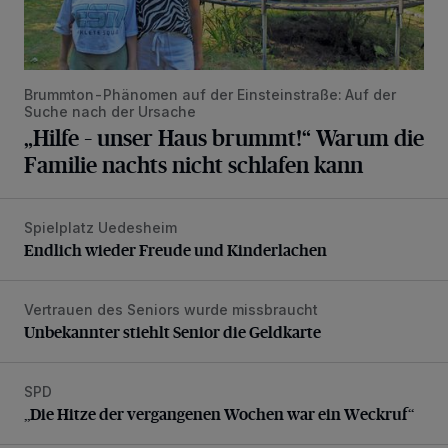
Brummton-Phänomen auf der Einsteinstraße: Auf der
Suche nach der Ursache
„Hilfe – unser Haus brummt!“ Warum die
Familie nachts nicht schlafen kann
Spielplatz Uedesheim
Endlich wieder Freude und Kinderlachen
Endlich wieder Freude und Kinderlachen
Vertrauen des Seniors wurde missbraucht
Unbekannter stiehlt Senior die Geldkarte
Unbekannter stiehlt Senior die Geldkarte
SPD
„Die Hitze der vergangenen Wochen war ein Weckruf“
„Die Hitze der vergangenen Wochen war ein Weckruf“