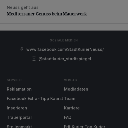
Neuss geht aus
Mediterraner Genuss beim Mauerwerk
Mediterraner Genuss beim Mauerwerk
SOZIALE MEDIEN
www.facebook.com/StadtKurierNeuss/
@stadtkurier_stadtspiegel
SERVICES
VERLAG
Reklamation
Mediadaten
Facebook Extra-Tipp Kaarst
Team
Inserieren
Karriere
Trauerportal
FAQ
Stellenmarkt
Erft Kurier Top Kurier