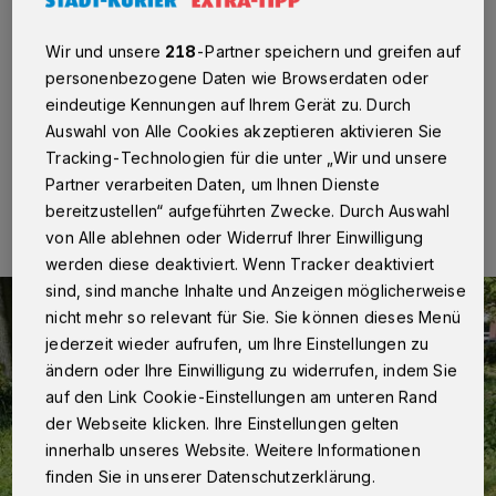
Neuss. Derzeit ermittelt eine Mordkommission nach
Wir und unsere
218
-Partner speichern und greifen auf
einem versuchten Tötungsdelikt zum Nachteil einer
personenbezogene Daten wie Browserdaten oder
58-jährigen Neusserin.
eindeutige Kennungen auf Ihrem Gerät zu. Durch
Auswahl von Alle Cookies akzeptieren aktivieren Sie
Tracking-Technologien für die unter „Wir und unsere
24.09.2019 , 12:10 Uhr
Eine Minute Lesezeit
Partner verarbeiten Daten, um Ihnen Dienste
bereitzustellen“ aufgeführten Zwecke. Durch Auswahl
von Alle ablehnen oder Widerruf Ihrer Einwilligung
werden diese deaktiviert. Wenn Tracker deaktiviert
sind, sind manche Inhalte und Anzeigen möglicherweise
nicht mehr so relevant für Sie. Sie können dieses Menü
jederzeit wieder aufrufen, um Ihre Einstellungen zu
ändern oder Ihre Einwilligung zu widerrufen, indem Sie
auf den Link Cookie-Einstellungen am unteren Rand
der Webseite klicken. Ihre Einstellungen gelten
innerhalb unseres Website. Weitere Informationen
finden Sie in unserer Datenschutzerklärung.