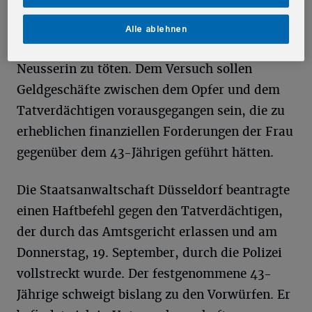
auszutrinken. Wie eine spätere Untersuchung
der Rückstände ergab, hätte die darin
Alle ablehnen
befindliche Substanz geeignet sein können, die
Neusserin zu töten. Dem Versuch sollen
Geldgeschäfte zwischen dem Opfer und dem
Tatverdächtigen vorausgegangen sein, die zu
erheblichen finanziellen Forderungen der Frau
gegenüber dem 43-Jährigen geführt hätten.
Die Staatsanwaltschaft Düsseldorf beantragte
einen Haftbefehl gegen den Tatverdächtigen,
der durch das Amtsgericht erlassen und am
Donnerstag, 19. September, durch die Polizei
vollstreckt wurde. Der festgenommene 43-
Jährige schweigt bislang zu den Vorwürfen. Er