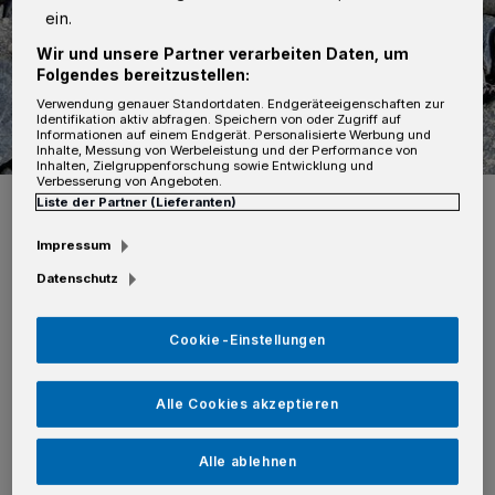
ein.
Wir und unsere Partner verarbeiten Daten, um
Folgendes bereitzustellen:
Verwendung genauer Standortdaten. Endgeräteeigenschaften zur
Identifikation aktiv abfragen. Speichern von oder Zugriff auf
Informationen auf einem Endgerät. Personalisierte Werbung und
Inhalte, Messung von Werbeleistung und der Performance von
Inhalten, Zielgruppenforschung sowie Entwicklung und
Verbesserung von Angeboten.
Foto: Pixabay
Liste der Partner (Lieferanten)
Impressum
Datenschutz
Ordnungshüter konnten den offenbar
Cookie-Einstellungen
verwirrten Verdächtigen im Foyer stellen und
in Gewahrsam nehmen. Die Beamten stellten
Alle Cookies akzeptieren
zwei größere Steine sicher. Das auffällige
Alle ablehnen
Verhalten des polizeibekannten 41-jährigen