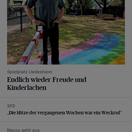
Spielplatz Uedesheim
Endlich wieder Freude und
Kinderlachen
SPD
„Die Hitze der vergangenen Wochen war ein Weckruf“
„Die Hitze der vergangenen Wochen war ein Weckruf“
Neuss geht aus
Mediterraner Genuss beim Mauerwerk