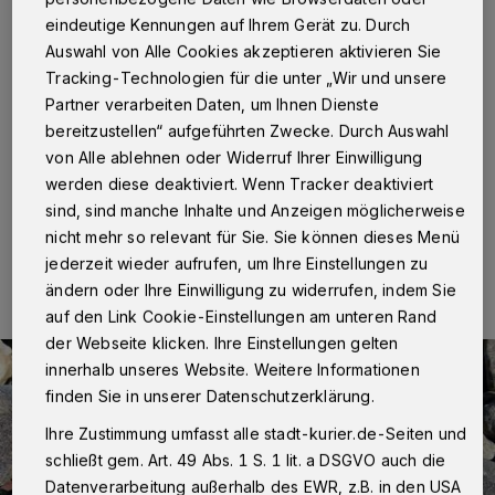
Mitarbeitern mit Steinen
eindeutige Kennungen auf Ihrem Gerät zu. Durch
Auswahl von Alle Cookies akzeptieren aktivieren Sie
Am Mittwochmittag (2. Mai), gegen 11.35 Uhr,
Tracking-Technologien für die unter „Wir und unsere
informierten Mitarbeiter eines Geldinstituts an der
Oberstraße die Polizei, weil ein bis dato unbekannter
Partner verarbeiten Daten, um Ihnen Dienste
Mann im Eingangsbereich lautstark und mit Steinen in
bereitzustellen“ aufgeführten Zwecke. Durch Auswahl
der Hand Kunden und Mitarbeitern drohte.
von Alle ablehnen oder Widerruf Ihrer Einwilligung
werden diese deaktiviert. Wenn Tracker deaktiviert
sind, sind manche Inhalte und Anzeigen möglicherweise
nicht mehr so relevant für Sie. Sie können dieses Menü
02.05.2018 , 14:09 Uhr
Eine Minute Lesezeit
jederzeit wieder aufrufen, um Ihre Einstellungen zu
ändern oder Ihre Einwilligung zu widerrufen, indem Sie
auf den Link Cookie-Einstellungen am unteren Rand
der Webseite klicken. Ihre Einstellungen gelten
innerhalb unseres Website. Weitere Informationen
finden Sie in unserer Datenschutzerklärung.
Ihre Zustimmung umfasst alle stadt-kurier.de-Seiten und
schließt gem. Art. 49 Abs. 1 S. 1 lit. a DSGVO auch die
Datenverarbeitung außerhalb des EWR, z.B. in den USA