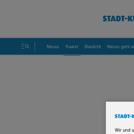
Neuss
Kaarst
Blaulicht
Neuss geht a
Wir und 