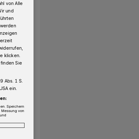
hl von Alle
Wir und
führten
g werden
 Anzeigen
erzeit
widerrufen,
e klicken.
 finden Sie
9 Abs. 1 S.
USA ein.
en:
gen. Speichern
e, Messung von
 und