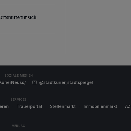
 Ortsmitte tut sich was+++Allianz von CDU und Grünen
Ortsmitte tut sich
SOZIALE MEDIEN
urierNeuss/
@stadtkurier_stadtspiegel
SERVICES
ieren
Trauerportal
Stellenmarkt
Immobilienmarkt
AZ
VERLAG