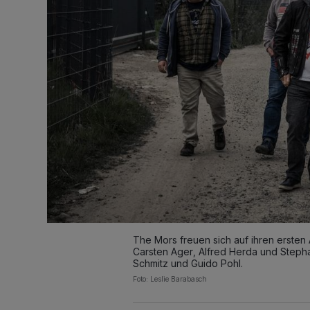
The Mors freuen sich auf ihren ersten Au
Carsten Ager, Alfred Herda und Stepha
Schmitz und Guido Pohl.
Foto: Leslie Barabasch