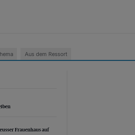
Thema
Aus dem Ressort
eiben
eiben
Neusser Frauenhaus auf
eusser Frauenhaus auf