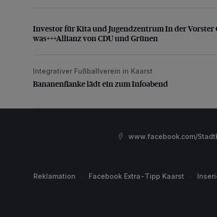
Investor für Kita und Jugendzentrum In der Vorster
Investor für Kita und Jugendzentrum In der Vorster 
was+++Allianz von CDU und Grünen
Integrativer Fußballverein in Kaarst
Bananenflanke lädt ein zum Infoabend
Bananenflanke lädt ein zum Infoabend
www.facebook.com/StadtK
Reklamation
Facebook Extra-Tipp Kaarst
Inser