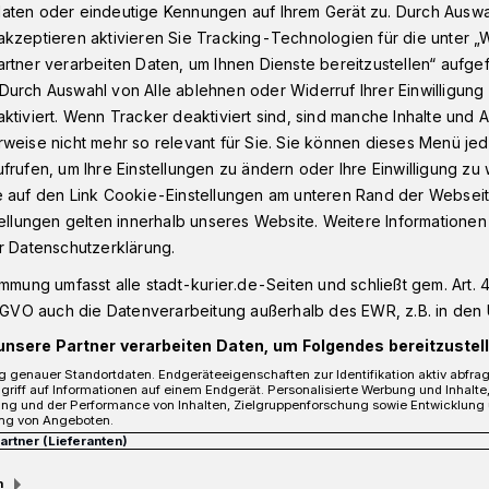
aten oder eindeutige Kennungen auf Ihrem Gerät zu. Durch Auswa
kzeptieren aktivieren Sie Tracking-Technologien für die unter „
rtner verarbeiten Daten, um Ihnen Dienste bereitzustellen“ aufge
rd es in Holzbüttgen wieder laut​
Durch Auswahl von Alle ablehnen oder Widerruf Ihrer Einwilligun
ktiviert. Wenn Tracker deaktiviert sind, sind manche Inhalte und
weise nicht mehr so relevant für Sie. Sie können dieses Menü jed
lzbüttgen wieder laut
frufen, um Ihre Einstellungen zu ändern oder Ihre Einwilligung zu 
e auf den Link Cookie-Einstellungen am unteren Rand der Webseit
ocken wieder los
tellungen gelten innerhalb unseres Website. Weitere Informationen
r Datenschutzerklärung.
immung umfasst alle stadt-kurier.de-Seiten und schließt gem. Art. 4
Rockband „The Mors“ rockt wieder los.
DSGVO auch die Datenverarbeitung außerhalb des EWR, z.B. in den 
 Food&Talk“, Hanns-Martin-Schleyer-
unsere Partner verarbeiten Daten, um Folgendes bereitzustell
ktober wird es wieder laut. Die Kaarster
 genauer Standortdaten. Endgeräteeigenschaften zur Identifikation aktiv abfra
9 ein zweites Mal die Ehre im „Nuun“. Im
griff auf Informationen auf einem Endgerät. Personalisierte Werbung und Inhalt
ung und der Performance von Inhalten, Zielgruppenforschung sowie Entwicklung
sechs Jungs der „Mors“ bereits mit etwa
ng von Angeboten.
ollen Location neben IKEA. Einlass ab 18
Partner (Lieferanten)
m