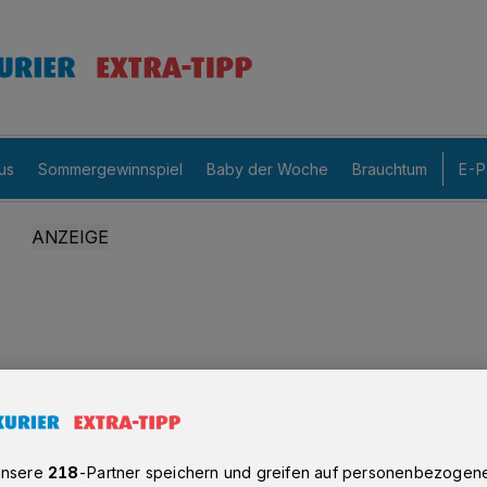
us
Sommergewinnspiel
Baby der Woche
Brauchtum
E-P
unsere
218
-Partner speichern und greifen auf personenbezogen