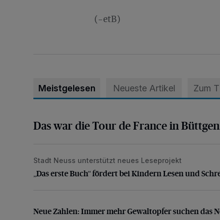
(-etB)
Meistgelesen
Neueste Artikel
Zum 
Das war die Tour de France in Büttgen
Das war die Tour de France in Büttgen
Stadt Neuss unterstützt neues Leseprojekt
„Das erste Buch“ fördert bei Kindern Lesen und Schr
„Das erste Buch“ fördert bei Kindern Lesen und Schr
Neue Zahlen: Immer mehr Gewaltopfer suchen das 
Neue Zahlen: Immer mehr Gewaltopfer suchen das N