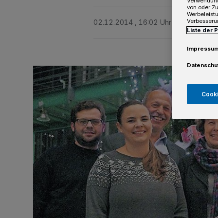
Verwendung
von oder Zu
Werbeleist
Verbesseru
02.12.2014 , 16:02 Uhr
2 Minuten Le
Liste der 
Impressu
Datenschu
Cooki