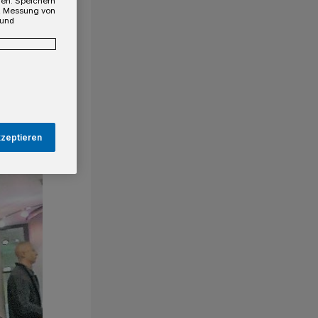
gen. Speichern
e, Messung von
 und
kzeptieren