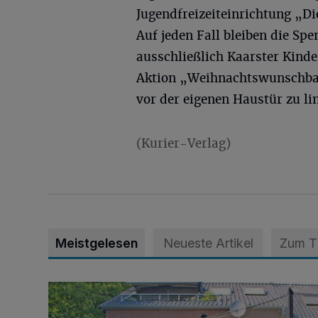
Jugendfreizeiteinrichtung „Di
Auf jeden Fall bleiben die Sp
ausschließlich Kaarster Kinde
Aktion „Weihnachtswunschbaum
vor der eigenen Haustür zu li
(Kurier-Verlag)
Meistgelesen
Neueste Artikel
Zum 
„Hilfe – unser Haus brummt!“ Warum die Familie nach