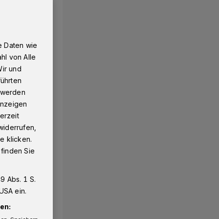
e Daten wie
hl von Alle
Wir und
führten
g werden
 Anzeigen
erzeit
widerrufen,
e klicken.
 finden Sie
9 Abs. 1 S.
USA ein.
en: