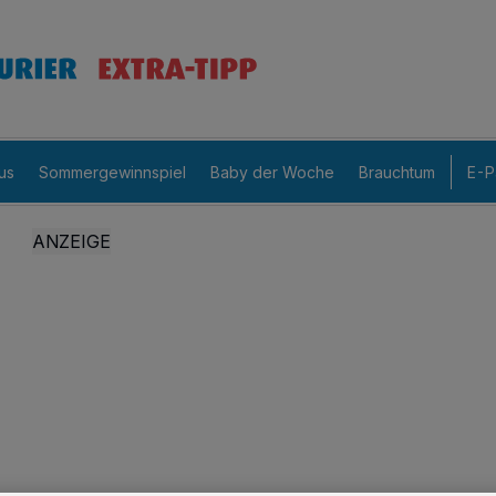
us
Sommergewinnspiel
Baby der Woche
Brauchtum
E-P