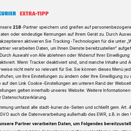
eht wieder: Vielen Dank, Familie Gaspers!
unsere
218
-Partner speichern und greifen auf personenbezogen
aten oder eindeutige Kennungen auf Ihrem Gerät zu. Durch Auswa
kzeptieren aktivieren Sie Tracking-Technologien für die unter „
rtner verarbeiten Daten, um Ihnen Dienste bereitzustellen“ aufge
aum steht wieder:
Durch Auswahl von Alle ablehnen oder Widerruf Ihrer Einwilligun
ktiviert. Wenn Tracker deaktiviert sind, sind manche Inhalte und
 Familie Gaspers!
weise nicht mehr so relevant für Sie. Sie können dieses Menü jed
frufen, um Ihre Einstellungen zu ändern oder Ihre Einwilligung zu 
e auf den Link Cookie-Einstellungen am unteren Rand der Webseit
tellungen gelten innerhalb unseres Website. Weitere Informationen
res, als anderen Menschen zur
r Datenschutzerklärung.
zu bereiten? Bereits zum siebten Mal hat
rs mit Unterstützung seiner Familie einen
immung umfasst alle stadt-kurier.de-Seiten und schließt gem. Art. 4
aarster Rathaus aufgestellt.
DSGVO auch die Datenverarbeitung außerhalb des EWR, z.B. in den 
unsere Partner verarbeiten Daten, um Folgendes bereitzustell