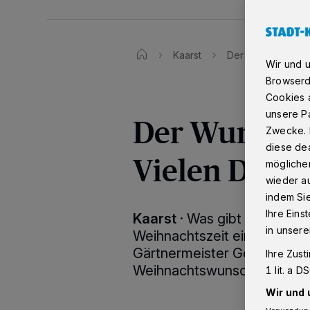
Kaarst
Der Wunschbaum st
Wir und 
Browserd
Cookies a
unsere Pa
Der Wunschb
Zwecke. 
diese dea
Vielen Dank,
möglicher
wieder au
indem Si
Ihre Eins
Kaarst
·
Was gibt es schöne
in unsere
Weihnachtszeit eine Freude 
Gärtnermeister Georg Gaspe
Ihre Zust
Weihnachtswunschbaum im K
1 lit. a 
Wir und 