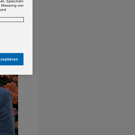
gen. Speichern
e, Messung von
 und
kzeptieren