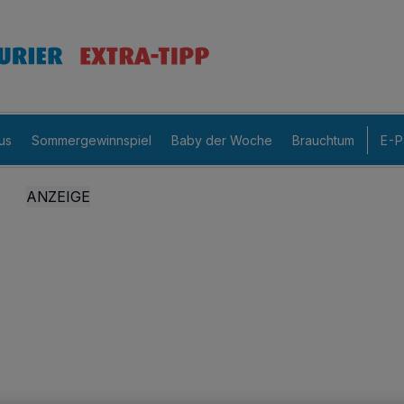
us
Sommergewinnspiel
Baby der Woche
Brauchtum
E-P