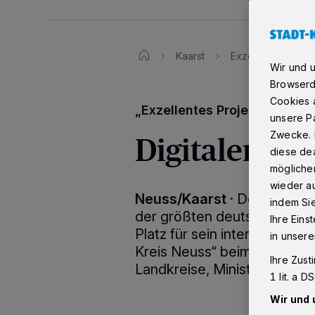
Kaarst
Exzellentes Projek
Wir und 
Browserd
Cookies a
„Exzellentes Projekt zur Dig
unsere Pa
Digitaler Zw
Zwecke. 
diese dea
möglicher
wieder au
Neuss/Kaarst
·
Der Rhein-K
indem Si
der größten deutschen Ver
Ihre Eins
Platz für sein interkommunal
in unsere
Kreis Neuss“ beim Digital-
Ihre Zust
Landkreise, Ministerien un
1 lit. a 
Wir und 