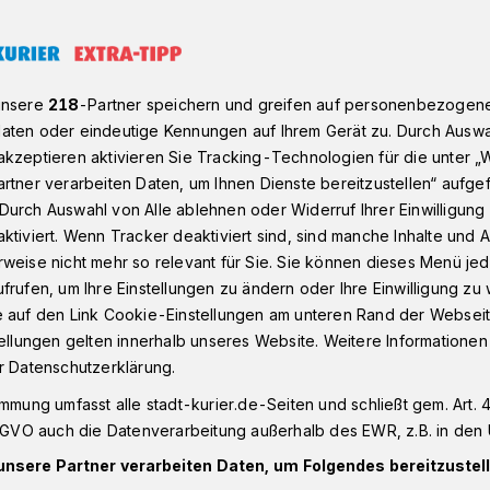
t zur Digitalisierung der Verwaltung
unsere
218
-Partner speichern und greifen auf personenbezogen
aten oder eindeutige Kennungen auf Ihrem Gerät zu. Durch Auswa
kzeptieren aktivieren Sie Tracking-Technologien für die unter „
italisierung der Verwaltung“
rtner verarbeiten Daten, um Ihnen Dienste bereitzustellen“ aufge
illing ausgezeichnet
Durch Auswahl von Alle ablehnen oder Widerruf Ihrer Einwilligun
ktiviert. Wenn Tracker deaktiviert sind, sind manche Inhalte und
weise nicht mehr so relevant für Sie. Sie können dieses Menü jed
frufen, um Ihre Einstellungen zu ändern oder Ihre Einwilligung zu 
reis Neuss wurde auf der „Kommunale“,
e auf den Link Cookie-Einstellungen am unteren Rand der Webseit
waltungsfachmesse, mit einem zweiten
tellungen gelten innerhalb unseres Website. Weitere Informationen
es Projekt „Digitaler Zwilling im Rhein-
r Datenschutzerklärung.
Award 2025 in Nürnberg in der Kategorie
immung umfasst alle stadt-kurier.de-Seiten und schließt gem. Art. 4
d sonstige Behörden ausgezeichnet.
DSGVO auch die Datenverarbeitung außerhalb des EWR, z.B. in den 
unsere Partner verarbeiten Daten, um Folgendes bereitzustell