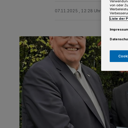
Verwendung
von oder Zu
Werbeleist
07.11.2025 , 12:28 Uhr
2 Minuten Le
Verbesseru
Liste der 
Impressu
Datenschu
Cooki