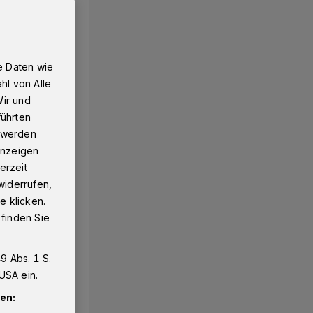
e Daten wie
hl von Alle
Wir und
führten
g werden
 Anzeigen
erzeit
widerrufen,
e klicken.
 finden Sie
9 Abs. 1 S.
USA ein.
en: