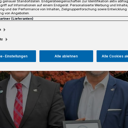
 genauer Standortdaten. Endgeräteeigenschaften zur Identifikation aktiv abfra
griff auf Informationen auf einem Endgerät. Personalisierte Werbung und Inhalt
ung und der Performance von Inhalten, Zielgruppenforschung sowie Entwicklung
sezeit
ng von Angeboten.
Partner (Lieferanten)
m
tz
e-Einstellungen
Alle ablehnen
Alle Cookies a