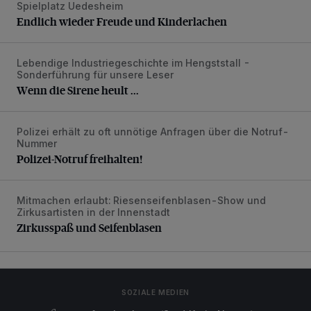
Spielplatz Uedesheim
Endlich wieder Freude und Kinderlachen
Endlich wieder Freude und Kinderlachen
Lebendige Industriegeschichte im Hengststall -
Wenn die Sirene heult ...
Sonderführung für unsere Leser
Wenn die Sirene heult ...
Polizei erhält zu oft unnötige Anfragen über die Notruf-
Polizei-Notruf freihalten!
Nummer
Polizei-Notruf freihalten!
Mitmachen erlaubt: Riesenseifenblasen-Show und
Zirkusspaß und Seifenblasen
Zirkusartisten in der Innenstadt
Zirkusspaß und Seifenblasen
SOZIALE MEDIEN