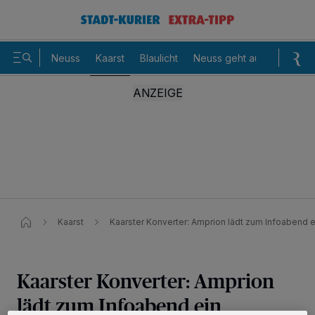
Neuss
Kaarst
Blaulicht
Neuss geht aus
Sommer
Kaarst
Kaarster Konverter: Amprion lädt zum Infoabend e
Kaarster Konverter: Amprion
lädt zum Infoabend ein