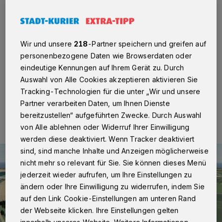
Kaarst
·
Unmittelbar nach der Vorstellung der
Ergebnisse der Standortsuche für den ULTRANET-
Konverter bei den betroffenen Kommunen im Rhein-
Wir und unsere
218
-Partner speichern und greifen auf
Kreis Neuss lädt Amprion zu zwei öffentlichen Bürger-
personenbezogene Daten wie Browserdaten oder
Infoabenden in Kaarst und Gohr ein.
eindeutige Kennungen auf Ihrem Gerät zu. Durch
Auswahl von Alle Cookies akzeptieren aktivieren Sie
Tracking-Technologien für die unter „Wir und unsere
08.12.2014 , 16:45 Uhr
Eine Minute Lesezeit
Partner verarbeiten Daten, um Ihnen Dienste
bereitzustellen“ aufgeführten Zwecke. Durch Auswahl
von Alle ablehnen oder Widerruf Ihrer Einwilligung
werden diese deaktiviert. Wenn Tracker deaktiviert
sind, sind manche Inhalte und Anzeigen möglicherweise
nicht mehr so relevant für Sie. Sie können dieses Menü
jederzeit wieder aufrufen, um Ihre Einstellungen zu
ändern oder Ihre Einwilligung zu widerrufen, indem Sie
auf den Link Cookie-Einstellungen am unteren Rand
der Webseite klicken. Ihre Einstellungen gelten