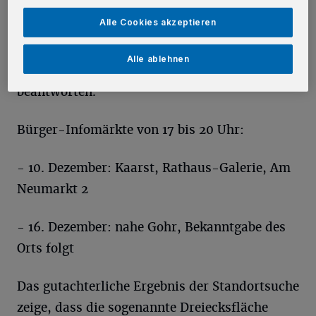
mit den Bürgern anhand einer Ausstellung mit
Alle Cookies akzeptieren
Plänen und Visualisierungen Fragen zum
geplanten Konverter für die
Alle ablehnen
Gleichstromverbindung ULTRANET
beantworten.
Bürger-Infomärkte von 17 bis 20 Uhr:
- 10. Dezember: Kaarst, Rathaus-Galerie, Am
Neumarkt 2
- 16. Dezember: nahe Gohr, Bekanntgabe des
Orts folgt
Das gutachterliche Ergebnis der Standortsuche
zeige, dass die sogenannte Dreiecksfläche