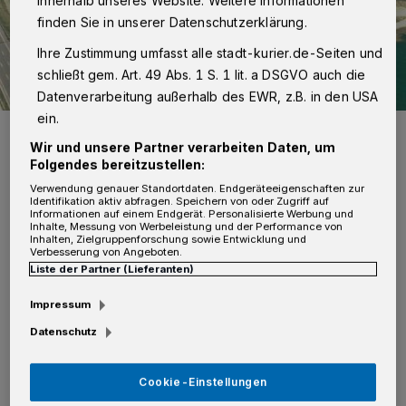
innerhalb unseres Website. Weitere Informationen
finden Sie in unserer Datenschutzerklärung.
Ihre Zustimmung umfasst alle stadt-kurier.de-Seiten und
schließt gem. Art. 49 Abs. 1 S. 1 lit. a DSGVO auch die
Datenverarbeitung außerhalb des EWR, z.B. in den USA
ein.
So könnte die Stromkonverter-Anlage auf der Kaarster
Dreiecksfläche aussehen.
Wir und unsere Partner verarbeiten Daten, um
Foto: Amprion
Folgendes bereitzustellen:
Verwendung genauer Standortdaten. Endgeräteeigenschaften zur
Identifikation aktiv abfragen. Speichern von oder Zugriff auf
Informationen auf einem Endgerät. Personalisierte Werbung und
Inhalte, Messung von Werbeleistung und der Performance von
Inhalten, Zielgruppenforschung sowie Entwicklung und
Verbesserung von Angeboten.
Liste der Partner (Lieferanten)
"Die Transparenz der Planungen und der
Austausch mit den Anwohnern sind uns sehr
Impressum
wichtig", heißt es in der Amprion-Mitteilung.
Datenschutz
Bei zwei Infomärkten wollen Mitarbeiter des
Cookie-Einstellungen
Unternehmens in individuellen Gesprächen