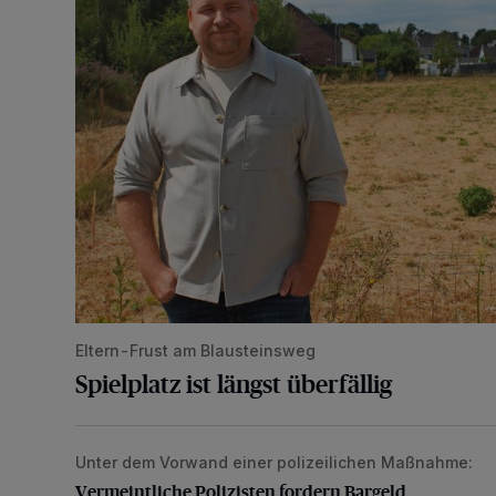
Eltern-Frust am Blausteinsweg
Spielplatz ist längst überfällig
Unter dem Vorwand einer polizeilichen Maßnahme:
Vermeintliche Polizisten fordern Bargeld
Vermeintliche Polizisten fordern Bargeld