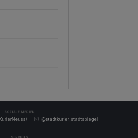
SOZIALE MEDIEN
urierNeuss/
@stadtkurier_stadtspiegel
SERVICES