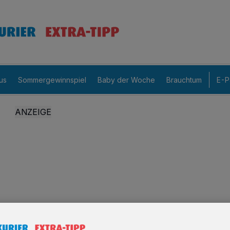
us
Sommergewinnspiel
Baby der Woche
Brauchtum
E-P