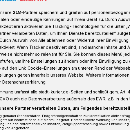
unsere
218
-Partner speichern und greifen auf personenbezogen
aten oder eindeutige Kennungen auf Ihrem Gerät zu. Durch Auswa
Kaarst diskutieren über die Rolle der Großeltern
kzeptieren aktivieren Sie Tracking-Technologien für die unter „
rtner verarbeiten Daten, um Ihnen Dienste bereitzustellen“ aufge
Durch Auswahl von Alle ablehnen oder Widerruf Ihrer Einwilligun
 Senioren Kaarst:
ktiviert. Wenn Tracker deaktiviert sind, sind manche Inhalte und
weise nicht mehr so relevant für Sie. Sie können dieses Menü jed
n der Familie –
frufen, um Ihre Einstellungen zu ändern oder Ihre Einwilligung zu 
e auf den Link Cookie-Einstellungen am unteren Rand der Webseit
 oder Stress?“
tellungen gelten innerhalb unseres Website. Weitere Informationen
r Datenschutzerklärung.
immung umfasst alle stadt-kurier.de-Seiten und schließt gem. Art. 4
ahrungsaustausch über Politik und
DSGVO auch die Datenverarbeitung außerhalb des EWR, z.B. in den 
enioren findet statt am Dienstag, 3. Mai,
unsere Partner verarbeiten Daten, um Folgendes bereitzustell
arst-Stadtmitte, Am Schulzentrum 18,
 genauer Standortdaten. Endgeräteeigenschaften zur Identifikation aktiv abfra
a 17 Uhr wird die Expertin Gabie Biesen-
griff auf Informationen auf einem Endgerät. Personalisierte Werbung und Inhalt
ung und der Performance von Inhalten, Zielgruppenforschung sowie Entwicklung
in/Familientherapeutin und selbst
ng von Angeboten.