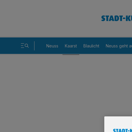
Neuss
Kaarst
Blaulicht
Neuss geht a