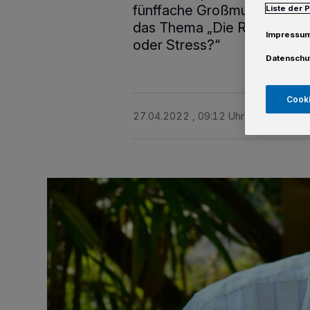
fünffache Großmutter sich
Liste der 
das Thema „Die Rolle der Gr
Impressu
oder Stress?“
Datenschu
Cooki
27.04.2022 , 09:12 Uhr
Eine Minute 