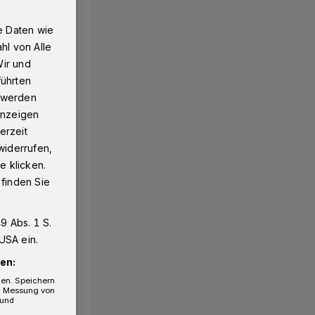
e Daten wie
hl von Alle
Wir und
führten
g werden
 Anzeigen
erzeit
widerrufen,
e klicken.
 finden Sie
9 Abs. 1 S.
USA ein.
en:
gen. Speichern
e, Messung von
 und