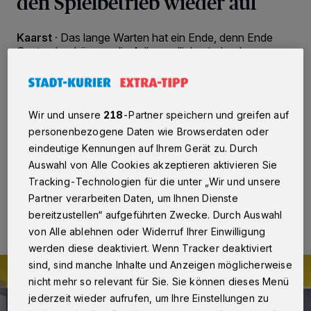
den Spielbetrieb wieder auf
Kaarst
·
Das lange Warten hat ein Ende, denn Ende
September können die Adler endlich wieder der
orangen Kugel hinterherjagen. Seit Mitte Mai trainierten
die Teams der Kaarster Adler bereits wieder und hofften
auf den Beginn der Spielzeit. Leider hat es nicht mehr
für eine offizielle Saison gereicht und daher hat der
Wir und unsere
218
-Partner speichern und greifen auf
Verband nun konsequenterweise die
personenbezogene Daten wie Browserdaten oder
Nachwuchsmeisterschaften 2020 abgesagt.
eindeutige Kennungen auf Ihrem Gerät zu. Durch
Auswahl von Alle Cookies akzeptieren aktivieren Sie
Tracking-Technologien für die unter „Wir und unsere
15.09.2020 , 11:46 Uhr
2 Minuten Lesezeit
Partner verarbeiten Daten, um Ihnen Dienste
bereitzustellen“ aufgeführten Zwecke. Durch Auswahl
von Alle ablehnen oder Widerruf Ihrer Einwilligung
werden diese deaktiviert. Wenn Tracker deaktiviert
sind, sind manche Inhalte und Anzeigen möglicherweise
nicht mehr so relevant für Sie. Sie können dieses Menü
jederzeit wieder aufrufen, um Ihre Einstellungen zu