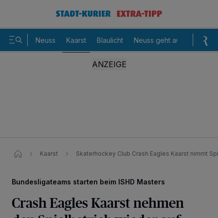
Neuss
Kaarst
Blaulicht
Neuss geht aus
Sommer
Kaarst
Skaterhockey Club Crash Eagles Kaarst nimmt Spi
Bundesligateams starten beim ISHD Masters
Crash Eagles Kaarst nehmen