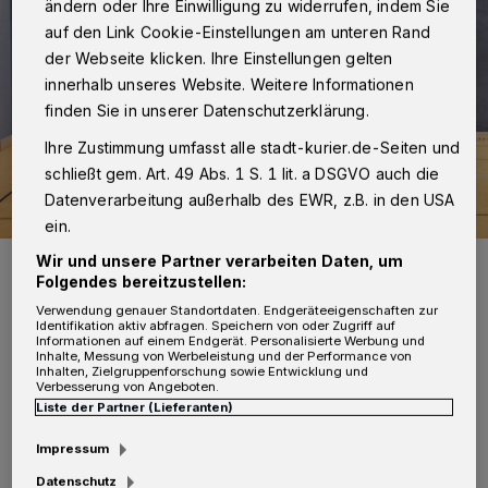
ändern oder Ihre Einwilligung zu widerrufen, indem Sie
auf den Link Cookie-Einstellungen am unteren Rand
der Webseite klicken. Ihre Einstellungen gelten
innerhalb unseres Website. Weitere Informationen
finden Sie in unserer Datenschutzerklärung.
Ihre Zustimmung umfasst alle stadt-kurier.de-Seiten und
schließt gem. Art. 49 Abs. 1 S. 1 lit. a DSGVO auch die
Datenverarbeitung außerhalb des EWR, z.B. in den USA
ein.
Wir und unsere Partner verarbeiten Daten, um
Seit Mitte Mai trainieren die Crash Eagles Kaarst wieder.
Folgendes bereitzustellen:
Foto: Crash Eagles Kaarst
Verwendung genauer Standortdaten. Endgeräteeigenschaften zur
Identifikation aktiv abfragen. Speichern von oder Zugriff auf
Informationen auf einem Endgerät. Personalisierte Werbung und
Inhalte, Messung von Werbeleistung und der Performance von
Inhalten, Zielgruppenforschung sowie Entwicklung und
Verbesserung von Angeboten.
D
Liste der Partner (Lieferanten)
ie Bundesligasaison wurde schon vorher
Impressum
gecancelt und daher blieben bis dato
Datenschutz