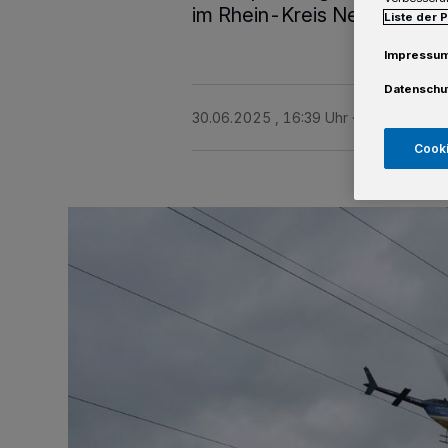
im Rhein-Kreis Neuss.
Liste der 
Impressu
Datenschu
30.06.2025 , 16:39 Uhr
Eine Minute L
Cooki