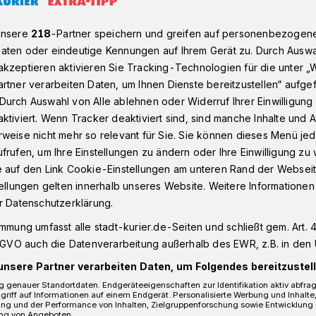
unsere
218
-Partner speichern und greifen auf personenbezogen
aten oder eindeutige Kennungen auf Ihrem Gerät zu. Durch Auswa
romnetz aus der Vogelperspektive
kzeptieren aktivieren Sie Tracking-Technologien für die unter „
rtner verarbeiten Daten, um Ihnen Dienste bereitzustellen“ aufge
Durch Auswahl von Alle ablehnen oder Widerruf Ihrer Einwilligun
s der Vogelperspektive
ktiviert. Wenn Tracker deaktiviert sind, sind manche Inhalte und
 kontrolliert
weise nicht mehr so relevant für Sie. Sie können dieses Menü jed
frufen, um Ihre Einstellungen zu ändern oder Ihre Einwilligung zu 
e auf den Link Cookie-Einstellungen am unteren Rand der Webseit
n
tellungen gelten innerhalb unseres Website. Weitere Informationen
r Datenschutzerklärung.
immung umfasst alle stadt-kurier.de-Seiten und schließt gem. Art. 4
trolliert die Westnetz GmbH ab sofort die
DSGVO auch die Datenverarbeitung außerhalb des EWR, z.B. in den 
 im Rhein-Kreis Neuss. Bei einer
unsere Partner verarbeiten Daten, um Folgendes bereitzustell
 bis 25 Stundenkilometern und in einer
 genauer Standortdaten. Endgeräteeigenschaften zur Identifikation aktiv abfra
0 Metern prüfen die Elektrofachkräfte für
griff auf Informationen auf einem Endgerät. Personalisierte Werbung und Inhalt
ung und der Performance von Inhalten, Zielgruppenforschung sowie Entwicklung
es Verteilnetzbetreibers das Leitungsnetz
ng von Angeboten.