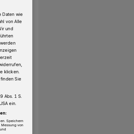
e Daten wie
hl von Alle
Wir und
führten
g werden
 Anzeigen
erzeit
widerrufen,
e klicken.
 finden Sie
9 Abs. 1 S.
USA ein.
en:
gen. Speichern
e, Messung von
 und