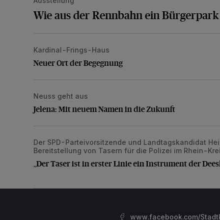
Ausstellung
Wie aus der Rennbahn ein Bürgerpar
Kardinal-Frings-Haus
Neuer Ort der Begegnung
Neuer Ort der Begegnung
Neuss geht aus
Jelena: Mit neuem Namen in die Zukunft
Jelena: Mit neuem Namen in die Zukunft
Der SPD-Parteivorsitzende und Landtagskandidat Heinr
„Der Taser ist in erster Linie ein Instrument der Deesk
Bereitstellung von Tasern für die Polizei im Rhein-Kr
„Der Taser ist in erster Linie ein Instrument der Dees
www.facebook.com/StadtK