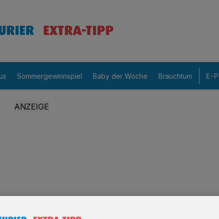
us
Sommergewinnspiel
Baby der Woche
Brauchtum
E-P