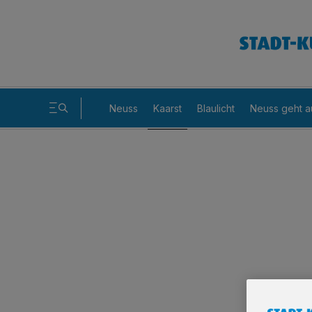
Neuss
Kaarst
Blaulicht
Neuss geht a