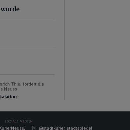
k wurde
ich Thiel fordert die
alation“
eis Neuss
kalation“
SOZIALE MEDIEN
urierNeuss/
@stadtkurier_stadtspiegel