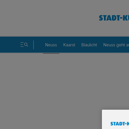
Neuss
Kaarst
Blaulicht
Neuss geht a