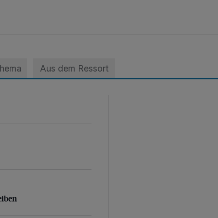
Thema
Aus dem Ressort
eiben
eiben