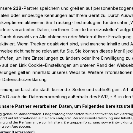
unsere
218
-Partner speichern und greifen auf personenbezogen
aten oder eindeutige Kennungen auf Ihrem Gerät zu. Durch Auswa
kzeptieren aktivieren Sie Tracking-Technologien für die unter „
t auch das Neusser Jägerkorps​
rtner verarbeiten Daten, um Ihnen Dienste bereitzustellen“ aufge
Durch Auswahl von Alle ablehnen oder Widerruf Ihrer Einwilligun
ktiviert. Wenn Tracker deaktiviert sind, sind manche Inhalte und
Neuss
weise nicht mehr so relevant für Sie. Sie können dieses Menü jed
eiert auch das
frufen, um Ihre Einstellungen zu ändern oder Ihre Einwilligung zu 
e auf den Link Cookie-Einstellungen am unteren Rand der Webseit
tellungen gelten innerhalb unseres Website. Weitere Informationen
r Datenschutzerklärung.
immung umfasst alle stadt-kurier.de-Seiten und schließt gem. Art. 4
DSGVO auch die Datenverarbeitung außerhalb des EWR, z.B. in den 
r Bürger-Schützen-Verein befindet sich
unsere Partner verarbeiten Daten, um Folgendes bereitzustell
ns. Mit ihm feiern auch die Korps: Die
s Neusser Jägerkorps von 1823 wird
 genauer Standortdaten. Endgeräteeigenschaften zur Identifikation aktiv abfra
griff auf Informationen auf einem Endgerät. Personalisierte Werbung und Inhalt
Jubiläums zum „Tag der Neusser Jäger“
ung und der Performance von Inhalten, Zielgruppenforschung sowie Entwicklung
ng von Angeboten.
 Tag am 16. Juli um 12 Uhr in der Neusser
Partner (Lieferanten)