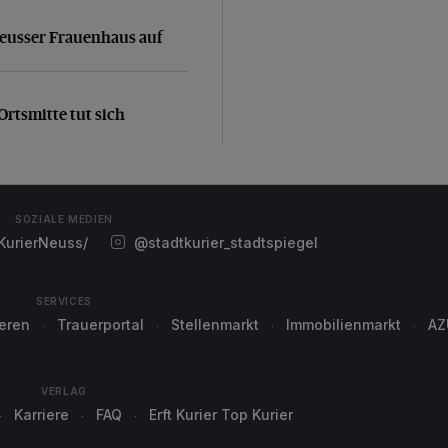
Neusser Frauenhaus auf
eusser Frauenhaus auf
 Ortsmitte tut sich was+++Allianz von CDU und Grünen
Ortsmitte tut sich
SOZIALE MEDIEN
urierNeuss/
@stadtkurier_stadtspiegel
SERVICES
ieren
Trauerportal
Stellenmarkt
Immobilienmarkt
AZ
VERLAG
Karriere
FAQ
Erft Kurier Top Kurier