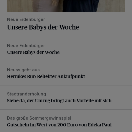
Neue Erdenbürger
Unsere Babys der Woche
Neue Erdenbürger
Unsere Babys der Woche
Unsere Babys der Woche
Neuss geht aus
Hermkes Bur: Beliebter Anlaufpunkt
Hermkes Bur: Beliebter Anlaufpunkt
Stadtranderholung
Siehe da, der Umzug bringt auch Vorteile mit sich
Siehe da, der Umzug bringt auch Vorteile mit sich
Das große Sommergewinnspiel
Gutschein im Wert von 200 Euro von Edeka Paul
Gutschein im Wert von 200 Euro von Edeka Paul