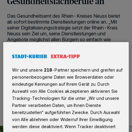
Gesundheitsfachberufe an
Das Gesundheitsamt des Rhein-Kreises Neuss bietet
ab sofort bestimmte Dienstleistungen online an. „Mit
seiner Digitalisierungsstrategie setzt der Rhein-Kreis
Neuss sein Ziel um, seine Dienstleistungen und
Angebote möglichst allen Bürgern so einfach wie
möglich zugänglich zu machen. Dies schließt auch die
Meldungen von Tätigkeiten in den nichtakademischen
Heilberufen sowie als Hebamme oder
Entbindungshelfer ein, die nun online beim
Gesundheitsamt erfolgen können“, erklärt Barbara
Wir und unsere
218
-Partner speichern und greifen auf
Albrecht, Leiterin des Kreisgesundheitsamtes.
personenbezogene Daten wie Browserdaten oder
eindeutige Kennungen auf Ihrem Gerät zu. Durch
Auswahl von Alle Cookies akzeptieren aktivieren Sie
Tracking-Technologien für die unter „Wir und unsere
07.07.2023 , 12:20 Uhr
2 Minuten Lesezeit
Partner verarbeiten Daten, um Ihnen Dienste
bereitzustellen“ aufgeführten Zwecke. Durch Auswahl
von Alle ablehnen oder Widerruf Ihrer Einwilligung
werden diese deaktiviert. Wenn Tracker deaktiviert