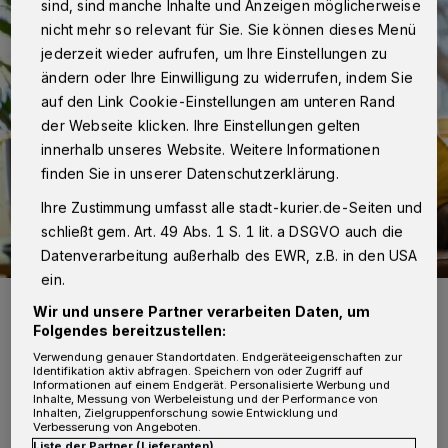
sind, sind manche Inhalte und Anzeigen möglicherweise
nicht mehr so relevant für Sie. Sie können dieses Menü
jederzeit wieder aufrufen, um Ihre Einstellungen zu
ändern oder Ihre Einwilligung zu widerrufen, indem Sie
auf den Link Cookie-Einstellungen am unteren Rand
der Webseite klicken. Ihre Einstellungen gelten
innerhalb unseres Website. Weitere Informationen
finden Sie in unserer Datenschutzerklärung.
Ihre Zustimmung umfasst alle stadt-kurier.de-Seiten und
schließt gem. Art. 49 Abs. 1 S. 1 lit. a DSGVO auch die
Datenverarbeitung außerhalb des EWR, z.B. in den USA
ein.
Das Kreisgesundheitsamt bietet Online-Dienstleistungen für
Wir und unsere Partner verarbeiten Daten, um
Gesundheitsfachberufe an.
Folgendes bereitzustellen:
Foto: Getty Images/iStockphoto/PIKSEL
Verwendung genauer Standortdaten. Endgeräteeigenschaften zur
Identifikation aktiv abfragen. Speichern von oder Zugriff auf
Informationen auf einem Endgerät. Personalisierte Werbung und
Inhalte, Messung von Werbeleistung und der Performance von
Inhalten, Zielgruppenforschung sowie Entwicklung und
Verbesserung von Angeboten.
Liste der Partner (Lieferanten)