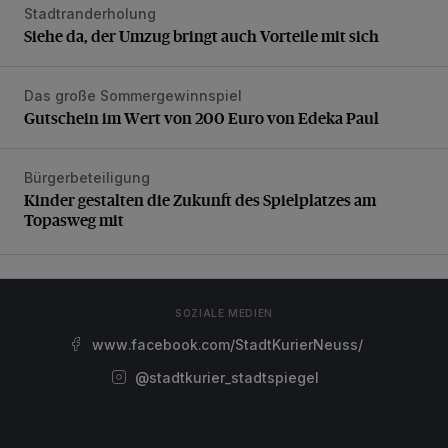
Stadtranderholung
Siehe da, der Umzug bringt auch Vorteile mit sich
Siehe da, der Umzug bringt auch Vorteile mit sich
Das große Sommergewinnspiel
Gutschein im Wert von 200 Euro von Edeka Paul
Gutschein im Wert von 200 Euro von Edeka Paul
Bürgerbeteiligung
Kinder gestalten die Zukunft des Spielplatzes am Topasweg
Kinder gestalten die Zukunft des Spielplatzes am
Topasweg mit
SOZIALE MEDIEN
www.facebook.com/StadtKurierNeuss/
@stadtkurier_stadtspiegel