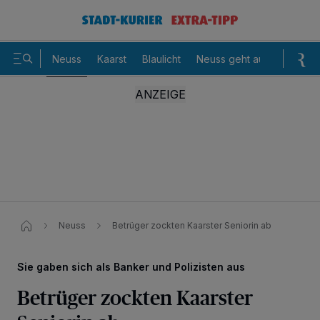
Neuss
Kaarst
Blaulicht
Neuss geht aus
Sommer
Neuss
Betrüger zockten Kaarster Seniorin ab​
Sie gaben sich als Banker und Polizisten aus
Betrüger zockten Kaarster