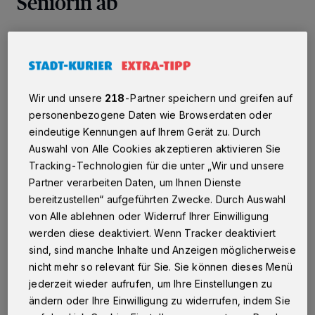
Seniorin ab
Kaarst
·
Am Dienstagvormittag erhielt eine lebensältere
Kaarsterin gegen 11.30 Uhr einen Anruf eines Mannes,
der sich als vermeintlicher Bankmitarbeiter ausgab. Der
Unbekannte erzählte der Seniorin, es wäre Geld von
ihrem Konto auf andere Konten überwiesen worden.
Wir und unsere
218
-Partner speichern und greifen auf
Verantwortlich dafür sei vermutlich ein korrupter
personenbezogene Daten wie Browserdaten oder
Bankmitarbeiter. Die Polizei sei bereits eingeschaltet
eindeutige Kennungen auf Ihrem Gerät zu. Durch
und würde sich gleich bei ihr melden. Wenig später
Auswahl von Alle Cookies akzeptieren aktivieren Sie
meldete sich tatsächlich ein angeblicher Polizeibeamter,
der darum bat, bei der Überführung des Täters behilflich
Tracking-Technologien für die unter „Wir und unsere
zu sein. Dazu sollte die Lebensältere einen fünfstelligen
Partner verarbeiten Daten, um Ihnen Dienste
Geldbetrag abheben und an einem verabredeten Ort
bereitzustellen“ aufgeführten Zwecke. Durch Auswahl
ablegen.
von Alle ablehnen oder Widerruf Ihrer Einwilligung
werden diese deaktiviert. Wenn Tracker deaktiviert
sind, sind manche Inhalte und Anzeigen möglicherweise
29.06.2022 , 09:13 Uhr
Eine Minute Lesezeit
nicht mehr so relevant für Sie. Sie können dieses Menü
jederzeit wieder aufrufen, um Ihre Einstellungen zu
ändern oder Ihre Einwilligung zu widerrufen, indem Sie