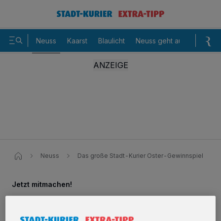
Neuss
Kaarst
Blaulicht
Neuss geht aus
Sommer
Neuss
Das große Stadt-Kurier Oster-Gewinnspiel
Jetzt mitmachen!
Das große Stadt-Kurier Oster-