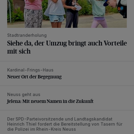
Stadtranderholung
Siehe da, der Umzug bringt auch Vorteile
mit sich
Kardinal-Frings-Haus
Neuer Ort der Begegnung
Neuer Ort der Begegnung
Neuss geht aus
Jelena: Mit neuem Namen in die Zukunft
Jelena: Mit neuem Namen in die Zukunft
Der SPD-Parteivorsitzende und Landtagskandidat
„Der Taser ist in erster Linie ein Instrument der Deeskalatio
Heinrich Thiel fordert die Bereitstellung von Tasern für
die Polizei im Rhein-Kreis Neuss