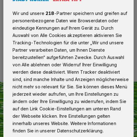
Gewinnspiel!
Wir und unsere
218
-Partner speichern und greifen auf
Der Stadt-Kurier und der Extra-Tipp laden vom 25.
personenbezogene Daten wie Browserdaten oder
März bis 10. April 2023 zum großen Ostergewinnspiel
eindeutige Kennungen auf Ihrem Gerät zu. Durch
ein.
Auswahl von Alle Cookies akzeptieren aktivieren Sie
Tracking-Technologien für die unter „Wir und unsere
Partner verarbeiten Daten, um Ihnen Dienste
25.03.2023 , 10:14 Uhr
Eine Minute Lesezeit
bereitzustellen“ aufgeführten Zwecke. Durch Auswahl
von Alle ablehnen oder Widerruf Ihrer Einwilligung
werden diese deaktiviert. Wenn Tracker deaktiviert
sind, sind manche Inhalte und Anzeigen möglicherweise
nicht mehr so relevant für Sie. Sie können dieses Menü
jederzeit wieder aufrufen, um Ihre Einstellungen zu
ändern oder Ihre Einwilligung zu widerrufen, indem Sie
auf den Link Cookie-Einstellungen am unteren Rand
der Webseite klicken. Ihre Einstellungen gelten
innerhalb unseres Website. Weitere Informationen
finden Sie in unserer Datenschutzerklärung.