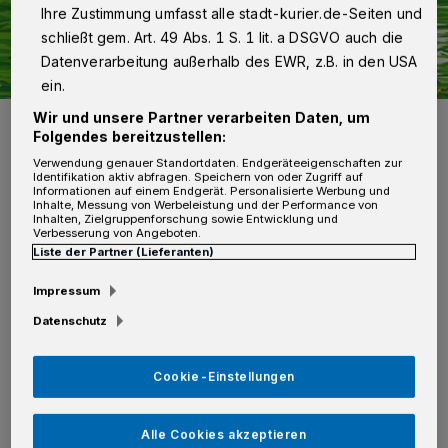
Ihre Zustimmung umfasst alle stadt-kurier.de-Seiten und
schließt gem. Art. 49 Abs. 1 S. 1 lit. a DSGVO auch die
Datenverarbeitung außerhalb des EWR, z.B. in den USA
ein.
Wir und unsere Partner verarbeiten Daten, um
Ostergewinnspiel 2021
Folgendes bereitzustellen:
Foto: Kurier Verlag GmbH
Verwendung genauer Standortdaten. Endgeräteeigenschaften zur
Identifikation aktiv abfragen. Speichern von oder Zugriff auf
Informationen auf einem Endgerät. Personalisierte Werbung und
Inhalte, Messung von Werbeleistung und der Performance von
Inhalten, Zielgruppenforschung sowie Entwicklung und
Verbesserung von Angeboten.
E
Liste der Partner (Lieferanten)
infach unter
Impressum
www.stadt-kurier.de/ostergewinnspiel/
Datenschutz
die Fragen richtig beantworten und – mit ein
Cookie-Einstellungen
bisschen Glück – gewinnen, denn das Los
Alle Cookies akzeptieren
entscheidet! Alle vier Fragen sind