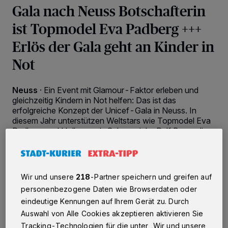
Gala nach Neuss Botschafterin
ist Topmodel Eva Padberg +++
Erlös der Gala geht an Kinder in
Not
Neuss
·
Ein Event mit Glamour-Faktor erleben und
gleichzeitig Kindern in Not helfen: Das ist das
erfolgreiche Konzept der Unicef-Gala in Neuss. In
diesem Jahr unterstützen Weltstars wie Topmodel Eva
Padberg und Hollywood-Schauspieler Ralf Bauer die
Veranstaltung.
Wir und unsere
218
-Partner speichern und greifen auf
27.09.2017 , 09:52 Uhr
2 Minuten Lesezeit
personenbezogene Daten wie Browserdaten oder
eindeutige Kennungen auf Ihrem Gerät zu. Durch
Auswahl von Alle Cookies akzeptieren aktivieren Sie
Tracking-Technologien für die unter „Wir und unsere