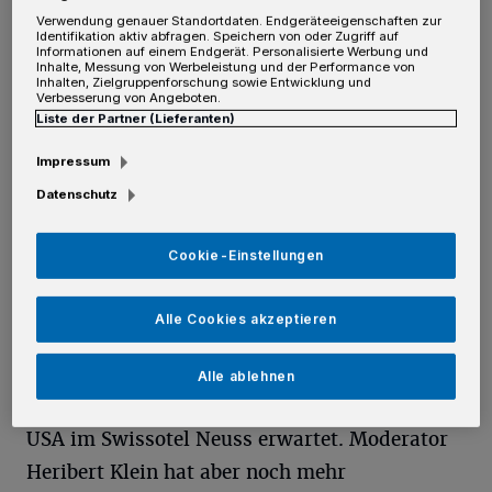
Verwendung genauer Standortdaten. Endgeräteeigenschaften zur
Z
Identifikation aktiv abfragen. Speichern von oder Zugriff auf
ur dritten UNICEF-Gala des Deutschen
Informationen auf einem Endgerät. Personalisierte Werbung und
Inhalte, Messung von Werbeleistung und der Performance von
Komitees in Zusammenarbeit mit der
Inhalten, Zielgruppenforschung sowie Entwicklung und
Verbesserung von Angeboten.
Commerzbank haben für Samstag, 18.
Liste der Partner (Lieferanten)
November, 19 Uhr, zahlreiche internationale
Impressum
Top-Stars zugesagt. Neben UNICEF-
Datenschutz
Botschafterin Eva Padberg kommen unter
anderem die Metropolitan Opera Stars Ricardo
Cookie-Einstellungen
Tamura aus Brasilien, und Betsy Horne aus
den USA. Daneben werden die
Alle Cookies akzeptieren
Musicalweltstars Stephanie Reese von den
Philippinen und Dennis A. Legree sowie
Alle ablehnen
Gospel und Soul-Star Irvin Doomes aus den
USA im Swissotel Neuss erwartet. Moderator
Heribert Klein hat aber noch mehr