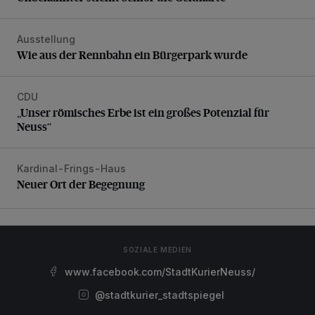
Ausstellung
Wie aus der Rennbahn ein Bürgerpark wurde
Wie aus der Rennbahn ein Bürgerpark wurde
CDU
„Unser römisches Erbe ist ein großes Potenzial für Neuss“
„Unser römisches Erbe ist ein großes Potenzial für
Neuss“
Kardinal-Frings-Haus
Neuer Ort der Begegnung
Neuer Ort der Begegnung
SOZIALE MEDIEN
www.facebook.com/StadtKurierNeuss/
@stadtkurier_stadtspiegel