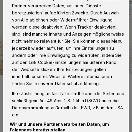
Partner verarbeiten Daten, um Ihnen Dienste
bereitzustellen“ aufgeführten Zwecke. Durch Auswahl
von Alle ablehnen oder Widerruf Ihrer Einwilligung
werden diese deaktiviert. Wenn Tracker deaktiviert
sind, sind manche Inhalte und Anzeigen möglicherweise
nicht mehr so relevant für Sie. Sie können dieses Menü
jederzeit wieder aufrufen, um Ihre Einstellungen zu
ändern oder Ihre Einwilligung zu widerrufen, indem Sie
auf den Link Cookie-Einstellungen am unteren Rand
der Webseite klicken. Ihre Einstellungen gelten
innerhalb unseres Website. Weitere Informationen
Aus England kommt die Super-Talent-Siegerin 2016 Angel Flukes
finden Sie in unserer Datenschutzerklärung.
mit ihrer grandiosen Stimme. Sie ist Sängerin und Model und lebt
auf Mallorca.
Ihre Zustimmung umfasst alle stadt-kurier.de-Seiten und
schließt gem. Art. 49 Abs. 1 S. 1 lit. a DSGVO auch die
Datenverarbeitung außerhalb des EWR, z.B. in den USA
ein.
Wir und unsere Partner verarbeiten Daten, um
Von Violetta Buciak
Folgendes bereitzustellen: