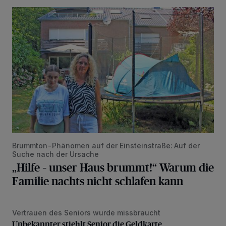
„Hilfe – unser Haus brummt!“ Warum die Familie nachts nic
Brummton-Phänomen auf der Einsteinstraße: Auf der
Suche nach der Ursache
„Hilfe – unser Haus brummt!“ Warum die
Familie nachts nicht schlafen kann
Vertrauen des Seniors wurde missbraucht
Unbekannter stiehlt Senior die Geldkarte
Unbekannter stiehlt Senior die Geldkarte